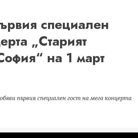
ървия специален
церта „Старият
София“ на 1 март
О обяви първия специален гост на мега концерта