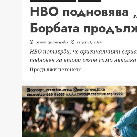
HBO подновява „
Борбата продълж
petarangelovangelov
август 31, 2024
HBO потвърди, че оригиналният сериа
подновен за втори сезон само няколко
Read
Продължи четенето..
more
about
HBO
подновява
„Градът
на
Бога:
Борбата