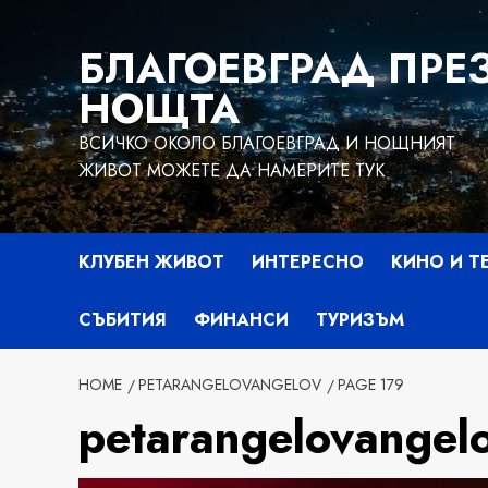
Skip
to
БЛАГОЕВГРАД ПРЕ
content
НОЩТА
ВСИЧКО ОКОЛО БЛАГОЕВГРАД И НОЩНИЯТ
ЖИВОТ МОЖЕТЕ ДА НАМЕРИТЕ ТУК
КЛУБЕН ЖИВОТ
ИНТЕРЕСНО
КИНО И Т
СЪБИТИЯ
ФИНАНСИ
ТУРИЗЪМ
HOME
PETARANGELOVANGELOV
PAGE 179
petarangelovangel