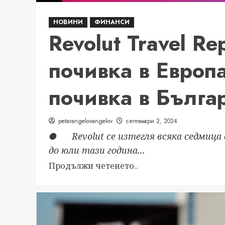
НОВИНИ
ФИНАНСИ
Revolut Travel Re
почивка в Европ
почивка в Бълга
petarangelovangelov
септември 2, 2024
● Revolut се изтегля всяка седмица о
до юли тази година...
Read
Продължи четенето..
more
about
Revolut
Travel