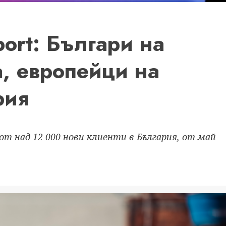
port: Българи на
а, европейци на
рия
т над 12 000 нови клиенти в България, от май