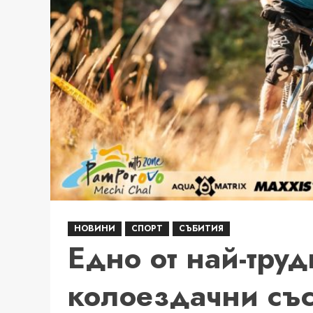
продължава“
за
втори
сезон
НОВИНИ
СПОРТ
СЪБИТИЯ
Едно от най-труд
колоездачни със