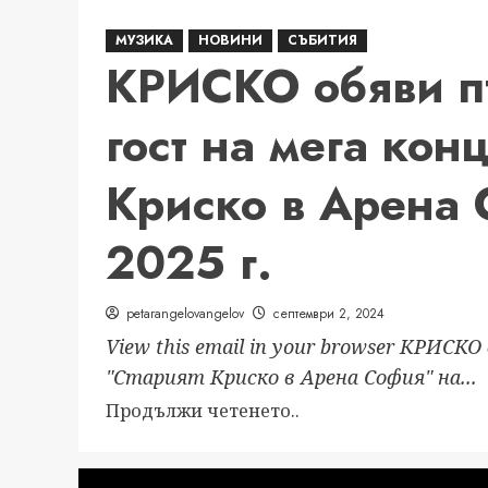
МУЗИКА
НОВИНИ
СЪБИТИЯ
КРИСКО обяви п
гост на мега кон
Криско в Арена 
2025 г.
petarangelovangelov
септември 2, 2024
View this email in your browser КРИСК
"Старият Криско в Арена София" на...
Read
Продължи четенето..
more
about