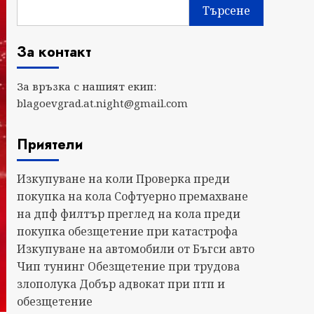
Търсене
За контакт
За връзка с нашият екип:
blagoevgrad.at.night@gmail.com
Приятели
Изкупуване на коли
Проверка преди
покупка на кола
Софтуерно премахване
на дпф филтър
преглед на кола преди
покупка
обезщетение при катастрофа
Изкупуване на автомобили от Бъгси авто
Чип тунинг
Обезщетение при трудова
злополука
Добър адвокат при птп и
обезщетение