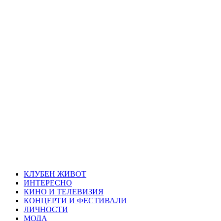
Skip
Благоевград
to
content
през нощта
Всичко около Благоевград и нощният живот можете да
намерите тук
Primary
Благоевград през нощта
Menu
КЛУБЕН ЖИВОТ
ИНТЕРЕСНО
КИНО И ТЕЛЕВИЗИЯ
КОНЦЕРТИ И ФЕСТИВАЛИ
ЛИЧНОСТИ
МОДА