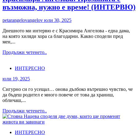
за
възможна, нужно е време! (ИНТЕРВЮ)
Сбъдване
petarangelovangelov
юли 30, 2025
Днешното ми интервю е с Красимира Ангелова - една дама,
на която хиляди хора са благодарни. Какво сподели пред
мен,...
Read
Продължи четенето..
more
about
ИНТЕРЕСНО
Красимира
Ангелова:
юли 19, 2025
Промяната
е
Сигурно си го усещал… онова дълбоко вътрешно чувство, че
възможна,
да бъдеш родител е много повече от това да храниш,
нужно
обличаш,...
е
време!
Read
Продължи четенето..
(ИНТЕРВЮ)
more
about
ИНТЕРЕСНО