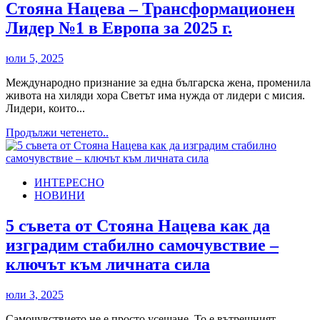
се
Стояна Нацева – Трансформационен
изгубва
Лидер №1 в Европа за 2025 г.
в
себе
си
юли 5, 2025
Международно признание за една българска жена, променила
живота на хиляди хора Светът има нужда от лидери с мисия.
Лидери, които...
Read
Продължи четенето..
more
about
Стояна
ИНТЕРЕСНО
Нацева
НОВИНИ
–
Трансформационен
Лидер
5 съвета от Стояна Нацева как да
№1
изградим стабилно самочувствие –
в
Европа
ключът към личната сила
за
2025
юли 3, 2025
г.
Самочувствието не е просто усещане. То е вътрешният