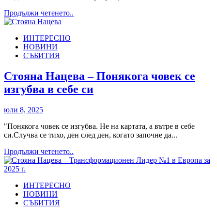
Read
Продължи четенето..
more
about
ИНТЕРЕСНО
Корица
НОВИНИ
на
СЪБИТИЯ
Стояна
Нацева
в
Стояна Нацева – Понякога човек се
списание
изгубва в себе си
ALL
AROUND
WORLDS
юли 8, 2025
"Понякога човек се изгубва. Не на картата, а вътре в себе
си.Случва се тихо, ден след ден, когато започне да...
Read
Продължи четенето..
more
about
Стояна
ИНТЕРЕСНО
Нацева
НОВИНИ
–
СЪБИТИЯ
Понякога
човек