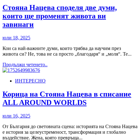
Стояна Нацева споделя две думи,
които ще променят живота ви
завинаги
юли 18, 2025
Кои са най-важните думи, които трябва да научим през
живота си? Не, това не са просто „благодаря“ и „моля“. Те...
Read
Продължи четенето..
more
about
ИНТЕРЕСНО
Стояна
Нацева
споделя
Корица на Стояна Нацева в списание
две
ALL AROUND WORLDS
думи,
които
ще
юли 16, 2025
променят
живота
От България до световната сцена: историята на Стояна Нацева
ви
е история за целеустременост, трансформация и глобално
завинаги
въздействие. Жена, която превръща...