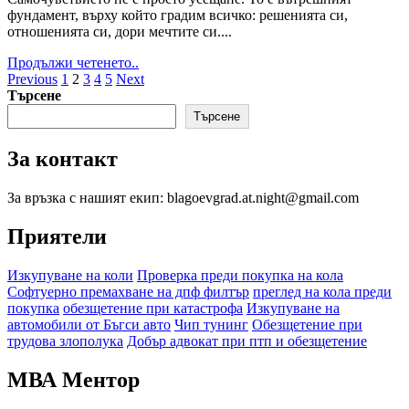
фундамент, върху който градим всичко: решенията си,
отношенията си, дори мечтите си....
Read
Продължи четенето..
Разделяне
more
Previous
1
2
3
4
5
Next
about
Търсене
на
5
Търсене
публикациите
съвета
от
на
За контакт
Стояна
страници
Нацева
как
За връзка с нашият екип: blagoevgrad.at.night@gmail.com
да
изградим
Приятели
стабилно
самочувствие
Изкупуване на коли
Проверка преди покупка на кола
–
Софтуерно премахване на дпф филтър
преглед на кола преди
ключът
покупка
обезщетение при катастрофа
Изкупуване на
към
автомобили от Бъгси авто
Чип тунинг
Обезщетение при
личната
трудова злополука
Добър адвокат при птп и обезщетение
сила
МВА Ментор