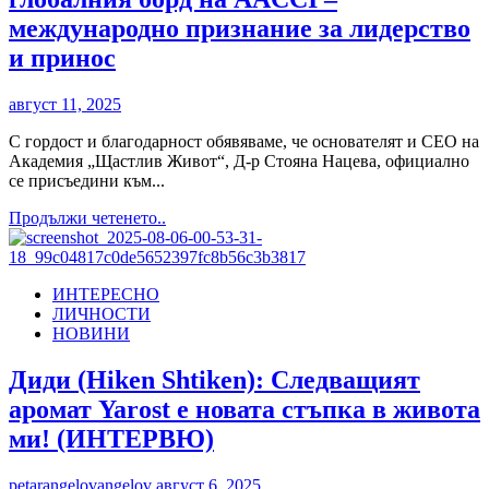
международно признание за лидерство
и принос
август 11, 2025
С гордост и благодарност обявяваме, че основателят и CEO на
Академия „Щастлив Живот“, Д-р Стояна Нацева, официално
се присъедини към...
Read
Продължи четенето..
more
about
Д-
ИНТЕРЕСНО
р
ЛИЧНОСТИ
Стояна
НОВИНИ
Нацева
стана
част
Диди (Hiken Shtiken): Следващият
от
аромат Yarost е новата стъпка в живота
глобалния
борд
ми! (ИНТЕРВЮ)
на
AACCI
petarangelovangelov
август 6, 2025