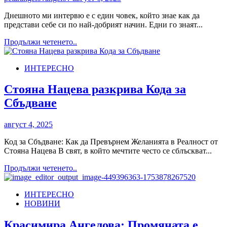
–
международно
Днешното ми интервю е с един човек, който знае как да
признание
представи себе си по най-добрият начин. Едни го знаят...
за
лидерство
Read
Продължи четенето..
и
more
принос
about
ИНТЕРЕСНО
Диди
(Hiken
Shtiken):
Стояна Нацева разкрива Кода за
Следващият
Сбъдване
аромат
Yarost
е
август 4, 2025
новата
стъпка
Код за Сбъдване: Как да Превърнем Желанията в Реалност от
в
Стояна Нацева В свят, в който мечтите често се сблъскват...
живота
Read
Продължи четенето..
ми!
more
(ИНТЕРВЮ)
about
ИНТЕРЕСНО
Стояна
НОВИНИ
Нацева
разкрива
Кода
Красимира Ангелова: Промяната е