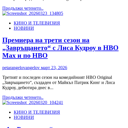
на
Камен
Read
Продължи четенето..
Стоянов
more
about
КИНО И ТЕЛЕВИЗИЯ
Сериалът
НОВИНИ
„Хари
Потър“
с
Премиера на трети сезон на
първи
„Завръщането“ с Лиса Кудроу в HBO
официален
тийзър
Max и по HBO
и
премиера
petarangelovangelov
март 23, 2026
тази
Коледа
Третият и последен сезон на комедийният HBO Original
в
„Завръщането“, създаден от Майкъл Патрик Кинг и Лиса
HBO
Кудроу, дебютира днес в...
Max
Read
Продължи четенето..
more
about
КИНО И ТЕЛЕВИЗИЯ
Премиера
НОВИНИ
на
трети
сезон