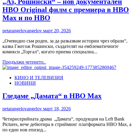
„Аз, Рошински“ – нов документален
на
HBO Original филм с премиера в HBO
„Завръщането“
с
Max и по HBO
Лиса
Кудроу
petarangelovangelov
март 20, 2026
в
HBO
„Очевидно съм роден, за да разказвам истории чрез образи“,
Max
казва Гжегож Рошински, създателят на емблематичните
и
комикси „Торгал“, когато приема специална...
по
HBO
Read
Продължи четенето..
more
about
КИНО И ТЕЛЕВИЗИЯ
„Аз,
НОВИНИ
Рошински“
–
нов
Гледаме „Дамата“ в HBO Max
документален
HBO
petarangelovangelov
март 18, 2026
Original
филм
Четирисерийната драма „Дамата“, продукция на Left Bank
с
Pictures, вече дебютира в стрийминг платформата HBO Max, а
премиера
по един нов епизод...
в