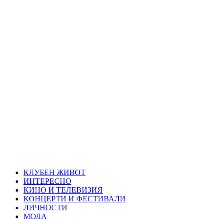
Skip
Благоевград
to
content
през нощта
Всичко около Благоевград и нощният живот можете да
намерите тук
Primary
Благоевград през нощта
Menu
КЛУБЕН ЖИВОТ
ИНТЕРЕСНО
КИНО И ТЕЛЕВИЗИЯ
КОНЦЕРТИ И ФЕСТИВАЛИ
ЛИЧНОСТИ
МОДА