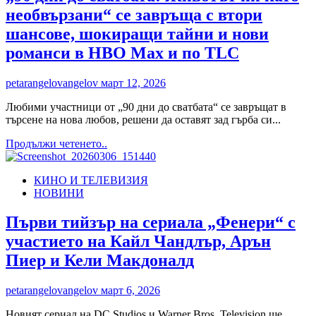
и
необвързани“ се завръща с втори
BBC
“Наполовина
шансове, шокиращи тайни и нови
мъж”
романси в HBO Max и по TLC
с
премиера
през
petarangelovangelov
март 12, 2026
април
Любими участници от „90 дни до сватбата“ се завръщат в
търсене на нова любов, решени да оставят зад гърба си...
Read
Продължи четенето..
more
about
КИНО И ТЕЛЕВИЗИЯ
„90
НОВИНИ
дни
до
сватбата:
Първи тийзър на сериала „Фенери“ с
Животът
участието на Кайл Чандлър, Арън
ни
като
Пиер и Кели Макдоналд
необвързани“
се
petarangelovangelov
март 6, 2026
завръща
с
Новият сериал на DC Studios и Warner Bros. Television ще