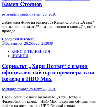
Камен Стоянов
petarangelovangelov
март 26, 2026
Дебютният филм на режисьора Камен Стоянов „Звезда“
тръгва по кината от 27-и март, а снощи в кино „Одеон“ се
проведе...
Read
Продължи четенето..
more
about
КИНО И ТЕЛЕВИЗИЯ
„ЗВЕЗД(Н)А“
НОВИНИ
ПРЕМИЕРА|
Снощи
във
Сериалът „Хари Потър“ с първи
Филмотечно
официален тийзър и премиера тази
кино
„Одеон“
Коледа в HBO Max
се
проведе
petarangelovangelov
март 25, 2026
премиерата
на
Първи сезон ще носи заглавието „Хари Потър и
дебютния
Философският камък“ HBO Max представи официалния
филм
тийзър на предстоящия HBO Original сериал...