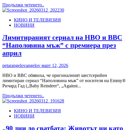
HBO
Read
Продължи четенето..
Max
more
и
about
по
КИНО И ТЕЛЕВИЗИЯ
Гледаме
HBO
НОВИНИ
„Дамата“
в
HBO
Лимитираният сериал на HBO и BBC
Max
“Наполовина мъж” с премиера през
април
petarangelovangelov
март 12, 2026
HBO и BBC обявиха, че оригиналният шестсерийен
лимитиран сериал “Наполовина мъж” от носителя на Emmy®
Ричард Гад („Baby Reindeer“, „Against...
Read
Продължи четенето..
more
about
КИНО И ТЕЛЕВИЗИЯ
Лимитираният
НОВИНИ
сериал
на
HBO
„90 дни до сватбата: Животът ни като