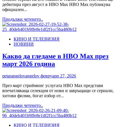
втори
дебютира през август в HBO Max HBO Max публикува
шансове,
официален...
шокиращи
тайни
Read
Продължи четенето..
и
more
нови
about
романси
Първи
в
КИНО И ТЕЛЕВИЗИЯ
тийзър
HBO
НОВИНИ
на
Max
сериала
и
„Фенери“
Какво да гледаме в HBO Max през
по
с
март 2026 година
TLC
участието
на
Кайл
petarangelovangelov
февруари 27, 2026
Чандлър,
Арън
През март стрийминг услугата HBO Max представя
Пиер
впечатляваща селекция от нови и завръщащи се сериали,
и
хитови филми, богат избор от...
Кели
Read
Продължи четенето..
Макдоналд
more
about
Какво
КИНО И ТЕЛЕВИЗИЯ
да