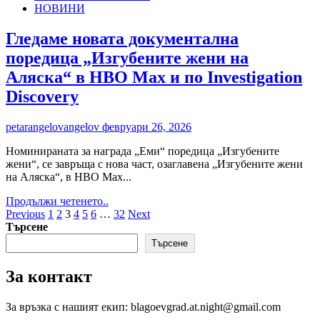
НОВИНИ
гледаме
в
HBO
Гледаме новата документална
Max
поредица „Изгубените жени на
през
март
Аляска“ в HBO Max и по Investigation
2026
Discovery
година
petarangelovangelov
февруари 26, 2026
Номинираната за награда „Еми“ поредица „Изгубените
жени“, се завръща с нова част, озаглавена „Изгубените жени
на Аляска“, в HBO Max...
Read
Продължи четенето..
Разделяне
more
Previous
1
2
3
4
5
6
…
32
Next
about
Търсене
на
Гледаме
Търсене
публикациите
новата
документална
на
За контакт
поредица
страници
„Изгубените
жени
За връзка с нашият екип: blagoevgrad.at.night@gmail.com
на