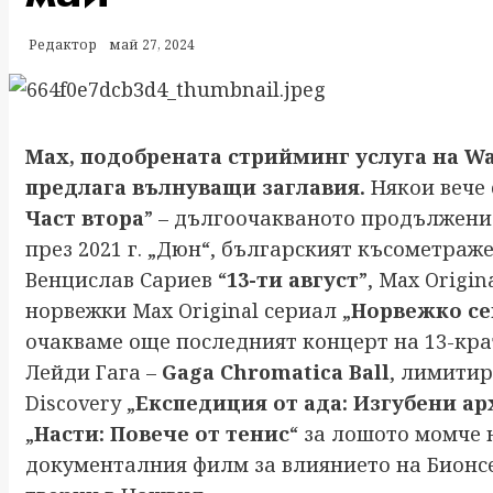
Редактор
май 27, 2024
Max, подобрената стрийминг услуга на Warn
предлага вълнуващи заглавия.
Някои вече 
Част втора
” – дългоочакваното продължени
през 2021 г. „Дюн“, българският късометраж
Венцислав Сариев “
13-ти август
”, Max Origin
норвежки Max Original сериал „
Норвежко се
очакваме още последният концерт на 13-кр
Лейди Гага –
Gaga Chromatica Ball
, лимити
Discovery „
Експедиция от ада: Изгубени а
„
Насти: Повече от тенис
“ за лошото момче 
документалния филм за влиянието на Бионс