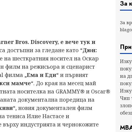
За 
За в
blago
er Bros. Discovery, е вече тук и
При
са достъпни за гледане като “
Дюн:
е на шесткратния носител на Оскар
Изку
ен филм на режисьора и сценарист
поку
al филма „
Ема и Еди
“ и първият
на д
кси мамче
“. До края на месец май
поку
Изку
атната носителка на GRAMMY® и Oscar®
Чип 
раната документална поредица на
злоп
рхиви
“, новия документален филм
обез
на тениса Илие Настасе и
е върху индустрията и чернокожите
МВА