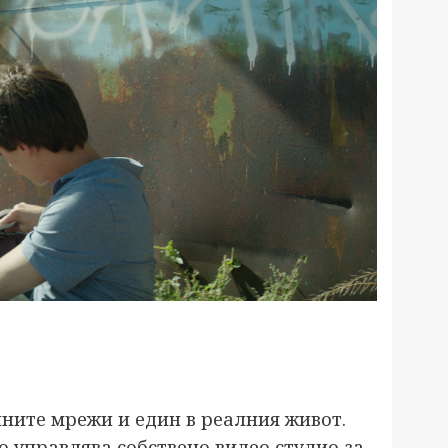
лните мрежи и един в реалния живот.
о управлява собствено видео студио за