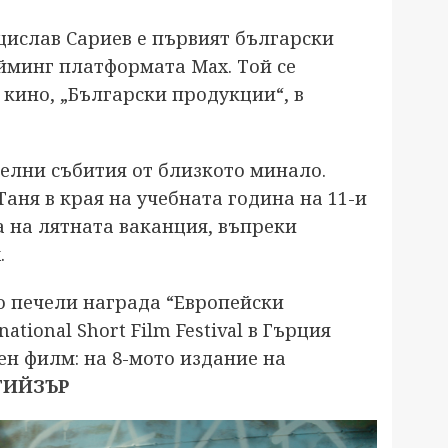
нцислав Сариев e първият български
йминг платформата Max. Той се
кино, „Български продукции“, в
телни събития от близкото минало.
аня в края на учебната година на 11-и
а на лятната ваканция, въпреки
.
о печели награда “Европейски
tional Short Film Festival в Гърция
ен филм: на 8-мото издание на
ТИЙЗЪР