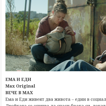
ЕМА И ЕДИ
Max Original
ВЕЧЕ В MAX
Ема и Еди живеят два живота – един в социа
Двойката се опитва да спаси брака си, докат