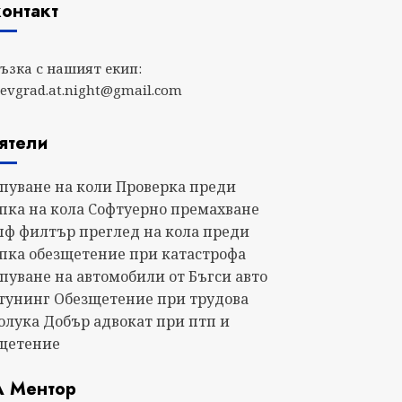
контакт
ръзка с нашият екип:
evgrad.at.night@gmail.com
ятели
пуване на коли
Проверка преди
пка на кола
Софтуерно премахване
пф филтър
преглед на кола преди
пка
обезщетение при катастрофа
пуване на автомобили от Бъгси авто
тунинг
Обезщетение при трудова
олука
Добър адвокат при птп и
щетение
 Ментор