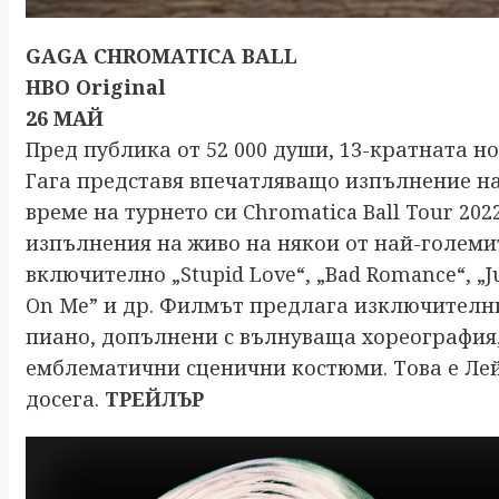
GAGA CHROMATICA BALL
HBO Original
26 МАЙ
Пред публика от 52 000 души, 13-кратната 
Гага представя впечатляващо изпълнение на
време на турнето си Chromatica Ball Tour 20
изпълнения на живо на някои от най-големит
включително „Stupid Love“, „Bad Romance“, „Jus
On Me” и др. Филмът предлага изключителн
пиано, допълнени с вълнуваща хореография,
емблематични сценични костюми. Това е Лей
досега.
ТРЕЙЛЪР