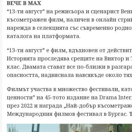
ВЕЧЕ В MAX
“13-ти август” на режисьора и сценарист Ве
късометражен филм, наличен в онлайн стри
нарежда в селекцията със съвременно родно 
каталога на платформата.
“13-ти август” е филм, вдъхновен от действи
Историята проследява срещите на Виктор и Т
клас. Двамата стават все по-близки в разгар
опасността, надвиснала навсякъде около тях
Филмът участва в множество фестивали, кат
ценности” на 45-тото издание на Drama Interna
през 2022 и награда „Най-добър късометраж
Международния филмов фестивал в Бургас.