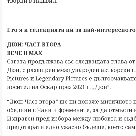
творци в Нашвил.
Ето я и селекцията ни за най-интересното
ДЮН: ЧАСТ ВТОРА
ВЕЧЕ В MAX
Сагата продължава със следващата глава о
Дюн, с разширен международен актьорски със
Pictures и Legendary Pictures е дългоочакв
носител на Оскар през 2021 г. „Дюн“.
“Дюн: Част втора” ще ни покаже митичното п
обедини с Чани и фремените, за да отмъсти
Изправен пред избора между любовта и съдб
предотврати едно ужасно бъдеще, което сам