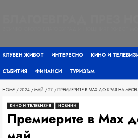
Skip
to
БЛАГОЕВГРАД ПРЕЗ 
content
ВСИЧКО ОКОЛО БЛАГОЕВГРАД И НОЩНИЯТ ЖИВОТ МО
КЛУБЕН ЖИВОТ
ИНТЕРЕСНО
КИНО И ТЕЛЕВИЗ
СЪБИТИЯ
ФИНАНСИ
ТУРИЗЪМ
HOME
2024
МАЙ
27
ПРЕМИЕРИТЕ В MAX ДО КРАЯ НА МЕСЕ
КИНО И ТЕЛЕВИЗИЯ
НОВИНИ
Премиерите в Max д
май