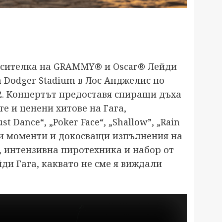
носителка на GRAMMY® и Oscar® Лейди
 Dodger Stadium в Лос Анджелис по
22. Концертът предоставя спиращи дъха
е и ценени хитове на Гага,
t Dance“, „Poker Face“, „Shallow”, „Rain
и моменти и докосващи изпълнения на
 интензивна пиротехника и набор от
ди Гага, каквато не сме я виждали