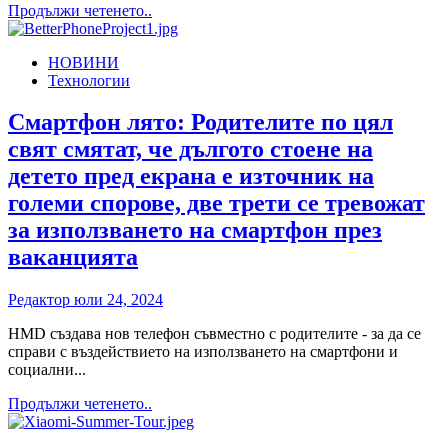
Read
Продължи четенето..
У
more
ДОМА
about
НОВИНИ
Кои
Технологии
часовници
са
най-
Смартфон лято: Родителите по цял
подходящи
свят смятат, че дългото стоене на
за
подарък
детето пред екрана е източник на
големи спорове, две трети се тревожат
за използването на смартфон през
ваканцията
Редактор
юли 24, 2024
HMD създава нов телефон съвместно с родителите - за да се
справи с въздействието на използването на смартфони и
социални...
Read
Продължи четенето..
more
about