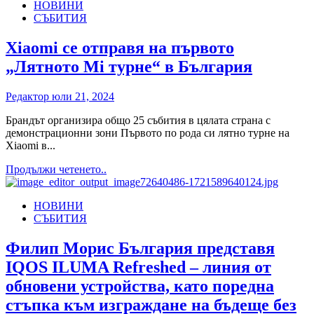
НОВИНИ
Смартфон
СЪБИТИЯ
лято:
Родителите
по
Xiaomi се отправя на първото
цял
„Лятното Mi турне“ в България
свят
смятат,
че
Редактор
юли 21, 2024
дългото
стоене
Брандът организира общо 25 събития в цялата страна с
на
демонстрационни зони Първото по рода си лятно турне на
детето
Xiaomi в...
пред
Read
Продължи четенето..
екрана
more
е
about
източник
НОВИНИ
Xiaomi
на
СЪБИТИЯ
се
големи
отправя
спорове,
на
Филип Морис България представя
две
първото
трети
IQOS ILUMA Refreshed – линия от
„Лятното
се
Mi
обновени устройства, като поредна
тревожат
турне“
за
стъпка към изграждане на бъдеще без
в
използването