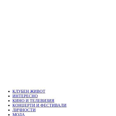
Skip
Благоевград
to
content
през нощта
Всичко около Благоевград и нощният живот можете да
намерите тук
Primary
Благоевград през нощта
Menu
КЛУБЕН ЖИВОТ
ИНТЕРЕСНО
КИНО И ТЕЛЕВИЗИЯ
КОНЦЕРТИ И ФЕСТИВАЛИ
ЛИЧНОСТИ
МОДА