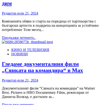
България
дим
на
смартфон
през
Редактор
юли 21, 2024
ваканцията
Компанията обяви и старта на поредица от партньорства с
български артисти в подкрепа на концепцията за устойчиво
потребление Този месец...
Read
Продължи четенето..
more
about
КИНО И ТЕЛЕВИЗИЯ
Филип
НОВИНИ
Морис
България
представя
Гледаме документалния филм
IQOS
„Сянката на командира“ в Max
ILUMA
Refreshed
–
Редактор
юли 21, 2024
линия
от
Документалният филм “Сянката на командира” на Warner
обновени
Bros. Pictures и HBO Documentary Films, режисиран от
устройства,
Даниела Волкър, е достъпен за...
като
Read
Продължи четенето..
поредна