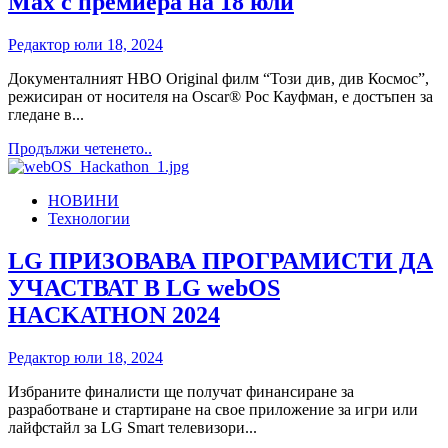
Max с премиера на 18 юли
Редактор
юли 18, 2024
Документалният HBO Original филм “Този див, див Космос”,
режисиран от носителя на Oscar® Рос Кауфман, е достъпен за
гледане в...
Read
Продължи четенето..
more
about
НОВИНИ
“Този
Технологии
див,
див
Космос”
LG ПРИЗОВАВА ПРОГРАМИСТИ ДА
–
УЧАСТВАТ В LG webOS
нов
документален
HACKATHON 2024
HBO
Original
Редактор
юли 18, 2024
филм
в
Избраните финалисти ще получат финансиране за
Max
разработване и стартиране на свое приложение за игри или
с
лайфстайл за LG Smart телевизори...
премиера