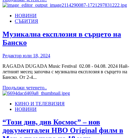
more
стъпка
about
към
НОВИНИ
Гледаме
изграждане
СЪБИТИЯ
документалния
на
филм
бъдеще
„Сянката
Музикална експлозия в сърцето на
без
на
дим
Банско
командира“
в
Max
Редактор
юли 18, 2024
RAGADA DUGADA Music Festival 02.08 - 04.08. 2024 Най-
летният месец започва с музикална експлозия в сърцето на
Банско. От 2-4...
Read
Продължи четенето..
more
about
КИНО И ТЕЛЕВИЗИЯ
Музикална
НОВИНИ
експлозия
в
сърцето
“Този див, див Космос” – нов
на
документален HBO Original филм в
Банско