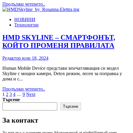
на
Read
Продължи четенето..
18
more
юли
about
НОВИНИ
LG
Технологии
ПРИЗОВАВА
ПРОГРАМИСТИ
ДА
HMD SKYLINE – СМАРТФОНЪТ,
УЧАСТВАТ
КОЙТО ПРОМЕНЯ ПРАВИЛАТА
В
LG
webOS
Редактор
юли 18, 2024
HACKATHON
2024
Human Mobile Device представи впечатляващия си модел
Skyline с мощни камери, Detox режим, лесен за поправка у
дома и с...
Read
Продължи четенето..
Разделяне
more
1
2
3
4
…
9
Next
about
Търсене
на
HMD
Търсене
публикациите
SKYLINE
–
на
За контакт
СМАРТФОНЪТ,
страници
КОЙТО
ПРОМЕНЯ
За връзка с нашият екип: blagoevgrad.at.night@gmail.com