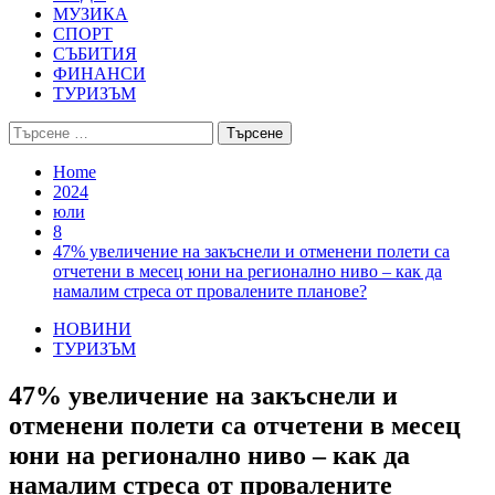
МУЗИКА
СПОРТ
СЪБИТИЯ
ФИНАНСИ
ТУРИЗЪМ
Търсене
за:
Home
2024
юли
8
47% увеличение на закъснели и отменени полети са
отчетени в месец юни на регионално ниво – как да
намалим стреса от провалените планове?
НОВИНИ
ТУРИЗЪМ
47% увеличение на закъснели и
отменени полети са отчетени в месец
юни на регионално ниво – как да
намалим стреса от провалените