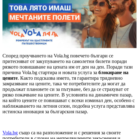
Според проучването на Vola.bg повечето българи се
притесняват от закупуването на самолетни билети поради
рязкото повишаване на цената им от ден на ден. Поради тази
причина Vola.bg стартира и новата услуга за
блокиране на
цените
. Както подсказва името, тя гарантира тридневно
замразяване на цените, така че потребителите да могат да
продължат плановете си за пътуване, без да се страхуват от
рязко покачване на цените. В условията на динамичен пазар,
на който цените се повишават с всеки изминал ден, особено с
наближаването на летния сезон, подобна услуга представлява
истинска иновация за българския пазар.
Vola.bg
също са на разположение и с решения за своите
потребители в случаи на непредвидените закъснения и