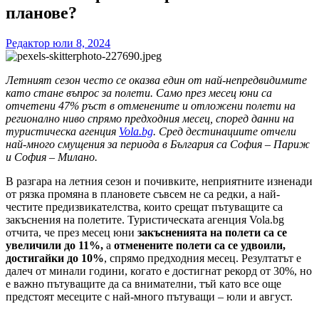
планове?
Редактор
юли 8, 2024
Летният сезон често се оказва един от най-непредвидимите
като стане въпрос за полети. Само през месец юни са
отчетени 47% ръст в отменените и отложени полети на
регионално ниво спрямо предходния месец, според данни на
туристическа агенция
Vola.bg
. Сред дестинациите отчели
най-много смущения за периода в България са София – Париж
и София – Милано.
В разгара на летния сезон и почивките, неприятните изненади
от рязка промяна в плановете съвсем не са редки, а най-
честите предизвикателства, които срещат пътуващите са
закъснения на полетите. Туристическата агенция Vola.bg
отчита, че през месец юни
закъсненията на полети са се
увеличили до 11%,
а
отменените полети са се удвоили,
достигайки до 10%
, спрямо предходния месец. Резултатът е
далеч от минали години, когато е достигнат рекорд от 30%, но
е важно пътуващите да са внимателни, тъй като все още
предстоят месеците с най-много пътуващи – юли и август.