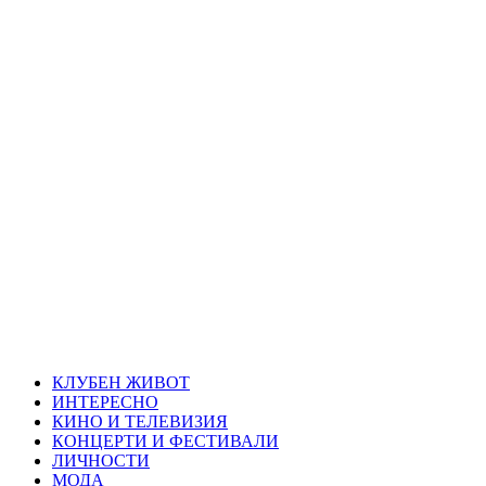
Skip
Благоевград
to
content
през нощта
Всичко около Благоевград и нощният живот можете да
намерите тук
Primary
Благоевград през нощта
Menu
КЛУБЕН ЖИВОТ
ИНТЕРЕСНО
КИНО И ТЕЛЕВИЗИЯ
КОНЦЕРТИ И ФЕСТИВАЛИ
ЛИЧНОСТИ
МОДА