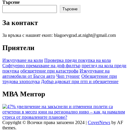
navigation
Търсене
Търсене
За контакт
За връзка с нашият екип: blagoevgrad.at.night@gmail.com
Приятели
Изкупуване на коли
Проверка преди покупка на кола
Софтуерно премахване на дпф филтър
преглед на кола преди
покупка
обезщетение при катастрофа
Изкупуване на
автомобили от Бъгси авто
Чип тунинг
Обезщетение при
трудова злополука
Добър адвокат при птп и обезщетение
МВА Ментор
Copyright © Всички права запазени 2024
|
CoverNews
by AF
themes.