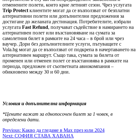
отменените полети, които крие летният сезон. Чрез услугата
Trip Protect
клиентите могат да се възползват от безплатни
алтернативни полети или допълнителни предложения за
достигане до желаната дестинация. Потребителите, избрали
услугата
Fast Refund
, получават съдействие в намирането на
алтернативен полет или възстановяване на сумата за
самолетния билет в рамките на 24 часа – в брой или чрез
ваучер. Дори без допълнителните услуги, пътуващите с
Vola.bg могат да се възползват от подкрепа в начертаването на
алтернативен маршрут. Също така, сумата за билета от
променен или отменен полет се възстановява в рамките на
периода, предложен от съответната авиокомпания –
обикновено между 30 и 60 дни.
Условия и допълнителна информация
*Цените важат за еднопосочен билет за 1 човек, в
определени дати.
Post
Previous:
Какво да гледаме в Max през юли 2024
Next:
СОФИЯ СТАВА ХАВАНА