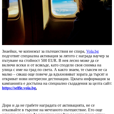
Знаейки, че копнежът за пътешествия не спира,
Vola.bg
подготвят специална активация за лятото с награда ваучер за
пътуване на стойност 500 EUR. В нея лесно може да се
включи всеки и от всякъде, като сподели своя снимка на
улица с име на град по света. А както знаем, те съвсем не са
малко – сякаш още повече да вдъхновяват хората да търсят и
откриват нови интересни дестинации. Цялата информация за
кампанията е достъпна на специално създадения за целта сайт:
https://selfie.vola.bg
.
Дори и да не грабете наградата от активацията, не се
отказвайте в търсене на мечтаното пътешествие. Ето още