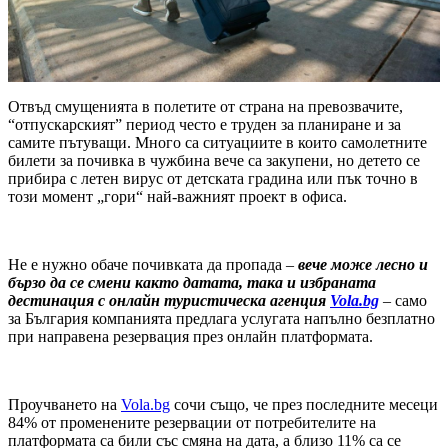
Отвъд смущенията в полетите от страна на превозвачите,
“отпускарският” период често е труден за планиране и за
самите пътуващи. Много са ситуациите в които самолетните
билети за почивка в чужбина вече са закупени, но детето се
прибира с летен вирус от детската градина или пък точно в
този момент „гори“ най-важният проект в офиса.
Не е нужно обаче почивката да пропада –
вече може лесно и
бързо да се смени както датата, така и избраната
дестинация с онлайн туристическа агенция
Vola.bg
– само
за България компанията предлага услугата напълно безплатно
при направена резервация през онлайн платформата.
Проучването на
Vola.bg
сочи също, че през последните месеци
84% от променените резервации от потребителите на
платформата са били със смяна на дата, а близо 11% са се