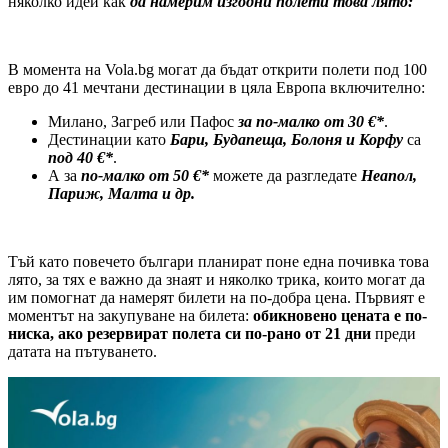
няколко идеи как
да намерим изгодни полети това лято:
В момента на Vola.bg могат да бъдат открити полети под 100
евро до 41 мечтани дестинации в цяла Европа включително:
Милано, Загреб или Пафос
за по-малко от 30 €*
.
Дестинации като
Бари, Будапеща, Болоня и Корфу
са
под 40 €*
.
А за
по-малко от 50 €*
можете да разгледате
Неапол,
Париж, Малта и др.
Тъй като повечето българи планират поне една почивка това
лято, за тях е важно да знаят и няколко трика, които могат да
им помогнат да намерят билети на по-добра цена. Първият е
моментът на закупуване на билета:
обикновено цената е по-
ниска, ако резервират полета си по-рано от 21 дни
преди
датата на пътуването.