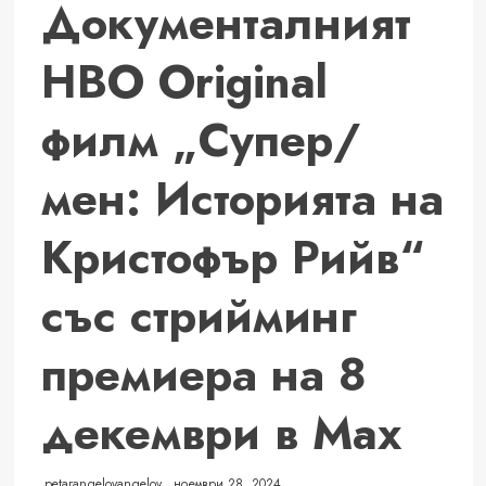
Документалният
„Сън“
в
HBO Original
края
на
полюсна
филм „Супер/
година,
в
мен: Историята на
която
се
Кристофър Рийв“
ожени
и
със стрийминг
разведе
премиера на 8
декември в Max
petarangelovangelov
ноември 28, 2024