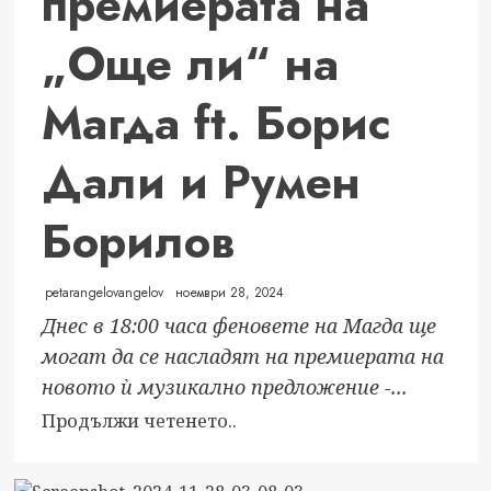
премиерата на
едно
от
„Още ли“ на
най-
престижните
Магда ft. Борис
събития
на
Дали и Румен
годината
Борилов
petarangelovangelov
ноември 28, 2024
Днес в 18:00 часа феновете на Магда ще
могат да се насладят на премиерата на
новото ѝ музикално предложение -...
Read
Продължи четенето..
more
about