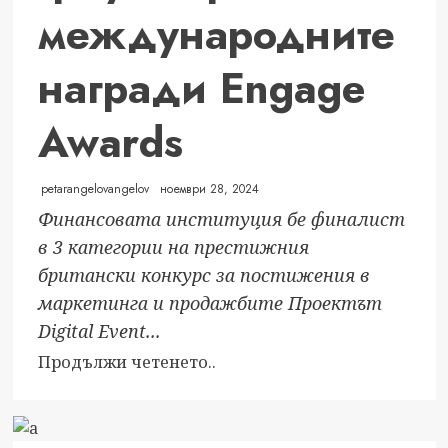
море
международните
награди Engage
Awards
petarangelovangelov
ноември 28, 2024
Финансовата институция бе финалист
в 3 категории на престижния
британски конкурс за постижения в
маркетинга и продажбите Проектът
Digital Event...
Read
Продължи четенето..
more
about
Digital