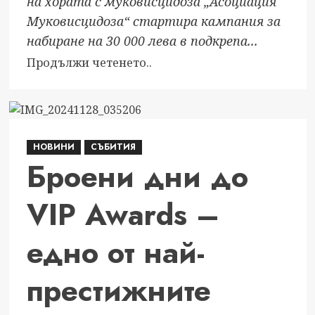
на хората с муковисцидоза „Асоциация
Муковисцидоза“ стартира кампания за
набиране на 30 000 лева в подкрепа...
Read
Продължи четенето..
more
about
За
повече
НОВИНИ
СЪБИТИЯ
от
Броени дни до
просто
живот:
VIP Awards –
Кампания
за
децата,
едно от най-
които
се
престижните
борят
с