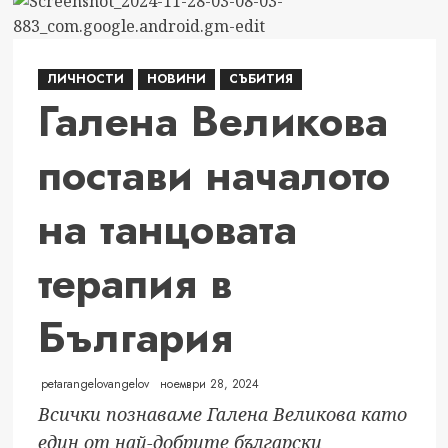
Броени
часове
до
ЛИЧНОСТИ
НОВИНИ
СЪБИТИЯ
премиерата
Галена Великова
на
„Още
постави началото
ли“
на
на танцовата
Магда
ft.
Борис
терапия в
Дали
и
България
Румен
Борилов
petarangelovangelov
ноември 28, 2024
Всички познаваме Галена Великова като
един от най-добрите български