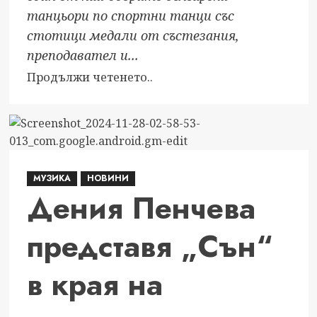
танцьори по спортни танци със
стотици медали от състезания,
преподавател и...
Read
Продължи четенето..
more
about
Галена
Великова
постави
МУЗИКА
НОВИНИ
началото
Дения Пенчева
на
танцовата
представя „Сън“
терапия
в
в края на
България