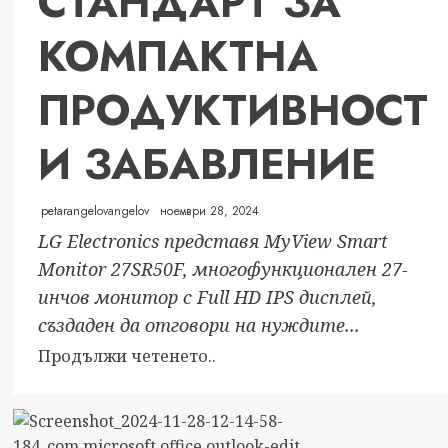
СТАНДАРТ ЗА
КОМПАКТНА
ПРОДУКТИВНОСТ
И ЗАБАВЛЕНИЕ
petarangelovangelov
ноември 28, 2024
LG Electronics представя MyView Smart
Monitor 27SR50F, многофункционален 27-
инчов монитор с Full HD IPS дисплей,
създаден да отговори на нуждите...
Read
Продължи четенето..
more
about
LG