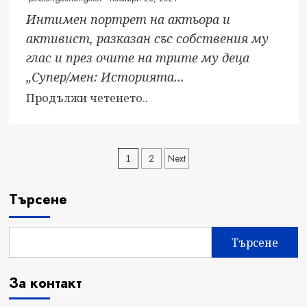
Интимен портрет на актьора и
активист, разказан със собствения му
глас и през очите на трите му деца
„Супер/мен: Историята...
Read
Продължи четенето..
more
about
Документалният
Разделяне
1
2
Next
HBO
на
Original
Търсене
филм
публикациите
„Супер/
на
мен:
Търсене
Историята
страници
на
За контакт
Кристофър
Рийв“