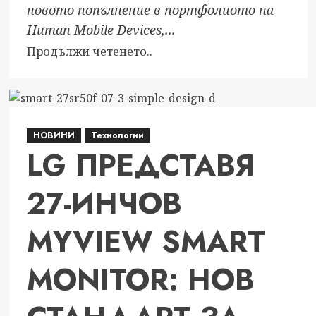
новото попълнение в портфолиото на
Human Mobile Devices,...
Read
Продължи четенето..
more
about
HMD
Fusion
НОВИНИ
Технологии
–
LG ПРЕДСТАВЯ
от
перфектен
27-ИНЧОВ
телефон
за
селфита
MYVIEW SMART
до
конзола
MONITOR: НОВ
за
игри