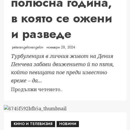
полюсна година,
в която се ожени
и разведе
petarangelovangelov
ноември 28, 2024
Турбуленция в личния живот на Дения
Пенчева забави движението й по пътя,
който певицата пое преди известно
време – да...
Read
Продължи четенето..
more
about
Дения
Пенчева
КИНО И ТЕЛЕВИЗИЯ
НОВИНИ
представя