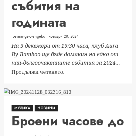
събития на
муковисцидоза
годината
petarangelovangelov
ноември 28, 2024
На 3 декември от 19:30 часа, клуб Aura
By Bamboo ще бъде домакин на едно от
най-дългоочакваните събития за 2024...
Read
Продължи четенето..
more
about
Броени
дни
МУЗИКА
НОВИНИ
до
Броени часове до
VIP
Awards
–