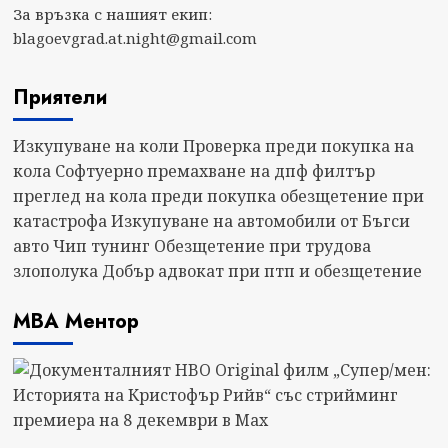
За връзка с нашият екип:
със
blagoevgrad.at.night@gmail.com
стрийминг
премиера
Приятели
на
8
декември
Изкупуване на коли
Проверка преди покупка на
в
кола
Софтуерно премахване на дпф филтър
Max
преглед на кола преди покупка
обезщетение при
катастрофа
Изкупуване на автомобили от Бъгси
авто
Чип тунинг
Обезщетение при трудова
злополука
Добър адвокат при птп и обезщетение
МВА Ментор