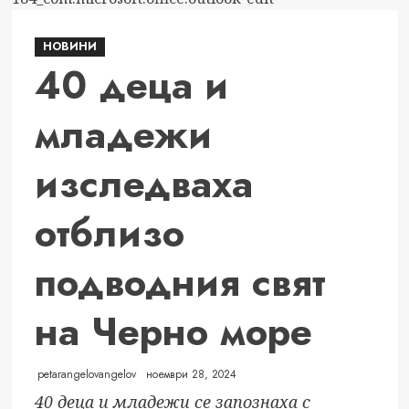
ПРЕДСТАВЯ
27-
НОВИНИ
ИНЧОВ
40 деца и
MYVIEW
SMART
младежи
MONITOR:
НОВ
изследваха
СТАНДАРТ
ЗА
КОМПАКТНА
отблизо
ПРОДУКТИВНОСТ
И
подводния свят
ЗАБАВЛЕНИЕ
на Черно море
petarangelovangelov
ноември 28, 2024
40 деца и младежи се запознаха с