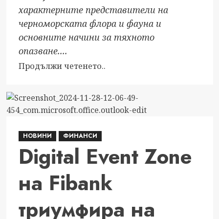
характерните представители на
черноморската флора и фауна и
основните начини за тяхното
опазване....
Read
Продължи четенето..
more
about
40
деца
и
НОВИНИ
ФИНАНСИ
младежи
Digital Event Zone
изследваха
отблизо
на Fibank
подводния
свят
триумфира на
на
Черно