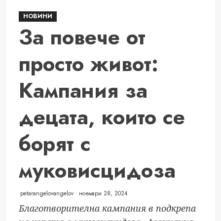
Event
НОВИНИ
Zone
За повече от
на
Fibank
просто живот:
триумфира
на
международните
Кампания за
награди
Engage
децата, които се
Awards
борят с
муковисцидоза
petarangelovangelov
ноември 28, 2024
Благотворителна кампания в подкрепа