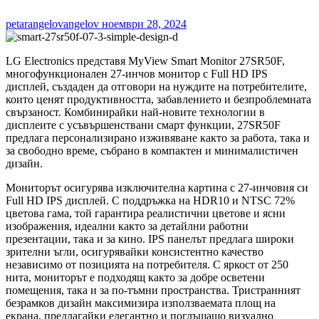
petarangelovangelov
ноември 28, 2024
LG Electronics представя MyView Smart Monitor 27SR50F,
многофункционален 27-инчов монитор с Full HD IPS
дисплей, създаден да отговори на нуждите на потребителите,
които ценят продуктивността, забавлението и безпроблемната
свързаност. Комбинирайки най-новите технологии в
дисплеите с усъвършенствани смарт функции, 27SR50F
предлага персонализирано изживяване както за работа, така и
за свободно време, събрано в компактен и минималистичен
дизайн.
Мониторът осигурява изключителна картина с 27-инчовия си
Full HD IPS дисплей. С поддръжка на HDR10 и NTSC 72%
цветова гама, той гарантира реалистични цветове и ясни
изображения, идеални както за детайлни работни
презентации, така и за кино. IPS панелът предлага широки
зрителни ъгли, осигурявайки консистентно качество
независимо от позицията на потребителя. С яркост от 250
нита, мониторът е подходящ както за добре осветени
помещения, така и за по-тъмни пространства. Тристранният
безрамков дизайн максимизира използваемата площ на
екрана, предлагайки елегантно и поглъщащо визуално