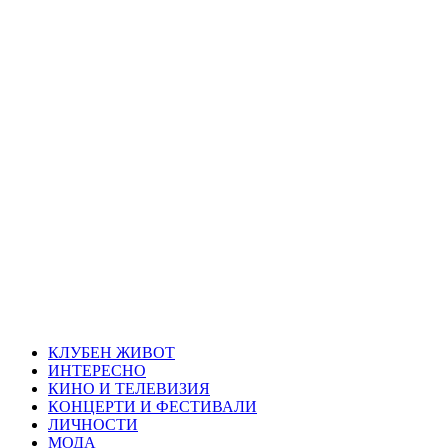
Skip
Благоевград
to
content
през нощта
Всичко около Благоевград и нощният живот можете да
намерите тук
Primary
Благоевград през нощта
Menu
КЛУБЕН ЖИВОТ
ИНТЕРЕСНО
КИНО И ТЕЛЕВИЗИЯ
КОНЦЕРТИ И ФЕСТИВАЛИ
ЛИЧНОСТИ
МОДА