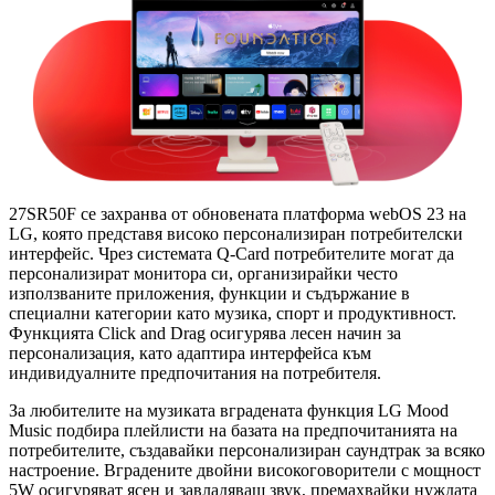
27SR50F се захранва от обновената платформа webOS 23 на
LG, която представя високо персонализиран потребителски
интерфейс. Чрез системата Q-Card потребителите могат да
персонализират монитора си, организирайки често
използваните приложения, функции и съдържание в
специални категории като музика, спорт и продуктивност.
Функцията Click and Drag осигурява лесен начин за
персонализация, като адаптира интерфейса към
индивидуалните предпочитания на потребителя.
За любителите на музиката вградената функция LG Mood
Music подбира плейлисти на базата на предпочитанията на
потребителите, създавайки персонализиран саундтрак за всяко
настроение. Вградените двойни високоговорители с мощност
5W осигуряват ясен и завладяващ звук, премахвайки нуждата