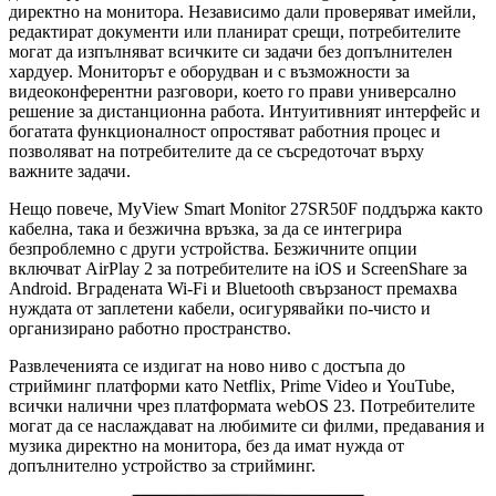
директно на монитора. Независимо дали проверяват имейли,
редактират документи или планират срещи, потребителите
могат да изпълняват всичките си задачи без допълнителен
хардуер. Мониторът е оборудван и с възможности за
видеоконферентни разговори, което го прави универсално
решение за дистанционна работа. Интуитивният интерфейс и
богатата функционалност опростяват работния процес и
позволяват на потребителите да се съсредоточат върху
важните задачи.
Нещо повече, MyView Smart Monitor 27SR50F поддържа както
кабелна, така и безжична връзка, за да се интегрира
безпроблемно с други устройства. Безжичните опции
включват AirPlay 2 за потребителите на iOS и ScreenShare за
Android. Вградената Wi-Fi и Bluetooth свързаност премахва
нуждата от заплетени кабели, осигурявайки по-чисто и
организирано работно пространство.
Развлеченията се издигат на ново ниво с достъпа до
стрийминг платформи като Netflix, Prime Video и YouTube,
всички налични чрез платформата webOS 23. Потребителите
могат да се наслаждават на любимите си филми, предавания и
музика директно на монитора, без да имат нужда от
допълнително устройство за стрийминг.