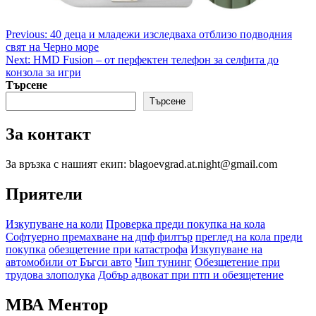
Post
Previous:
40 деца и младежи изследваха отблизо подводния
свят на Черно море
navigation
Next:
HMD Fusion – от перфектен телефон за селфита до
конзола за игри
Търсене
Търсене
За контакт
За връзка с нашият екип: blagoevgrad.at.night@gmail.com
Приятели
Изкупуване на коли
Проверка преди покупка на кола
Софтуерно премахване на дпф филтър
преглед на кола преди
покупка
обезщетение при катастрофа
Изкупуване на
автомобили от Бъгси авто
Чип тунинг
Обезщетение при
трудова злополука
Добър адвокат при птп и обезщетение
МВА Ментор