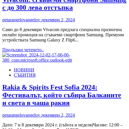
с до 300 лева отстъпка
petarangelovangelov
декември 2, 2024
Само до 8 декември Vivacom предлага специална празнична
онлайн промоция на сгъваеми смартфони Samsung. Премуим
устройствата Samsung Galaxy Z Flip6...
Read
Продължи четенето..
more
about
Този
НОВИНИ
декември
СЪБИТИЯ
супер
онлайн
оферта
Rakia & Spirits Fest Sofia 2024:
от
Фестивалът, който събира Балканите
Vivacom:
сгъваеми
и света в чаша ракия
смартфони
Samsung
petarangelovangelov
декември 2, 2024
с
до
Дати: 7 и 8 декември 2024 г. (събота и неделя)Часове: 12:00 –
300