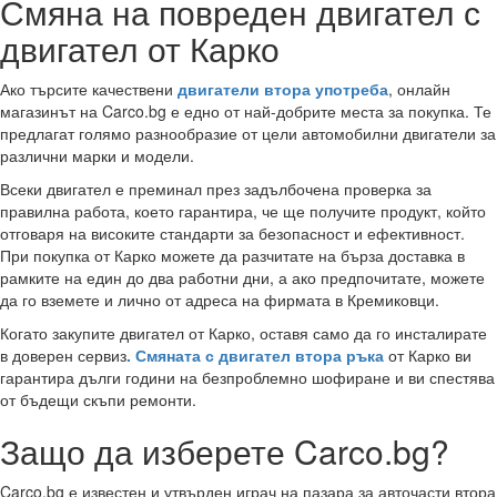
Смяна на повреден двигател с
двигател от Карко
Ако търсите качествени
двигатели втора употреба
, онлайн
магазинът на Carco.bg е едно от най-добрите места за покупка. Те
предлагат голямо разнообразие от цели автомобилни двигатели за
различни марки и модели.
Всеки двигател е преминал през задълбочена проверка за
правилна работа, което гарантира, че ще получите продукт, който
отговаря на високите стандарти за безопасност и ефективност.
При покупка от Карко можете да разчитате на бърза доставка в
рамките на един до два работни дни, а ако предпочитате, можете
да го вземете и лично от адреса на фирмата в Кремиковци.
Когато закупите двигател от Карко, оставя само да го инсталирате
в доверен сервиз
. Смяната с двигател втора ръка
от Карко ви
гарантира дълги години на безпроблемно шофиране и ви спестява
от бъдещи скъпи ремонти.
Защо да изберете Carco.bg?
Carco.bg е известен и утвърден играч на пазара за авточасти втора