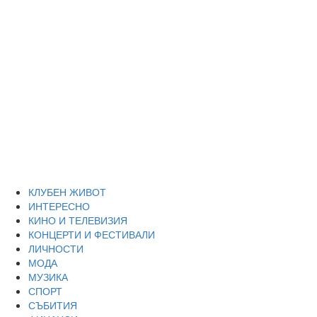
Skip
Благоевград
to
content
през нощта
Всичко около Благоевград и нощният живот можете да
намерите тук
Primary
Благоевград през нощта
Menu
КЛУБЕН ЖИВОТ
ИНТЕРЕСНО
КИНО И ТЕЛЕВИЗИЯ
КОНЦЕРТИ И ФЕСТИВАЛИ
ЛИЧНОСТИ
МОДА
МУЗИКА
СПОРТ
СЪБИТИЯ