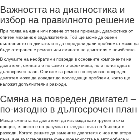
Важността на диагностика и
избор на правилното решение
При поява на един или повече от тези признаци, диагностика от
опитен механик е задължителна. Той ще може да оцени
състоянието на двигателя и да определи дали проблемът може да
бъде отстранен с ремонт или смяната на двигателя е неизбежна.
В случаите на необратими повреди в основните компоненти на
двигателя, смяната е не само по-ефективна, но и по-изгодна в
дългосрочен план. Опитите за ремонт на сериозно повреден
двигател може да доведат до последващи проблеми, които ще
наложат допълнителни разходи.
Смяна на повреден двигател –
по-изгодно в дългосрочен план
Макар смяната на двигателя да изглежда като труден и скъп
процес, тя често е по-разумна от гледна точка на бъдещите
разходи. Когато решите да замените двигателя с нов или втора
ръка, вие възстановявате функционалността на автомобила и