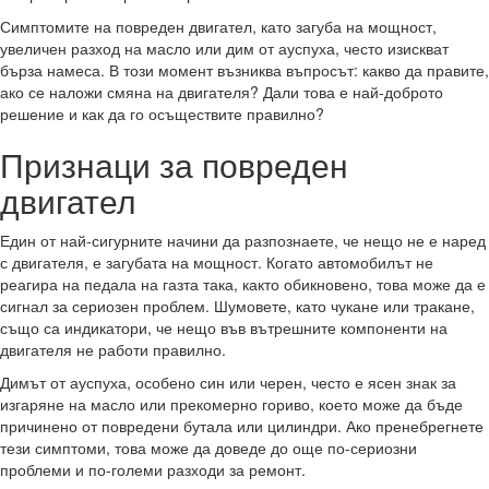
Симптомите на повреден двигател, като загуба на мощност,
увеличен разход на масло или дим от ауспуха, често изискват
бърза намеса. В този момент възниква въпросът: какво да правите,
ако се наложи смяна на двигателя? Дали това е най-доброто
решение и как да го осъществите правилно?
Признаци за повреден
двигател
Един от най-сигурните начини да разпознаете, че нещо не е наред
с двигателя, е загубата на мощност. Когато автомобилът не
реагира на педала на газта така, както обикновено, това може да е
сигнал за сериозен проблем. Шумовете, като чукане или тракане,
също са индикатори, че нещо във вътрешните компоненти на
двигателя не работи правилно.
Димът от ауспуха, особено син или черен, често е ясен знак за
изгаряне на масло или прекомерно гориво, което може да бъде
причинено от повредени бутала или цилиндри. Ако пренебрегнете
тези симптоми, това може да доведе до още по-сериозни
проблеми и по-големи разходи за ремонт.