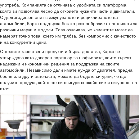
употреба. Компанията се отличава с удобната си платформа,
която ви позволява лесно да откриете нужните части и двигатели.
С дългогодишен опит в изкупуването и рециклирането на
автомобили, Карко поддържа богато разнообразие от авточасти за
различни марки и модели. Това означава, че клиентите могат да
намерят точно това, което им трябва, без компромис с качеството
и на конкурентни цени.
С техните качествени продукти и бърза доставка, Карко се
утвърждава като доверен партньор за шофьорите, които търсят
надеждни и икономични решения за поддръжка на своите
автомобили. Независимо дали имате нужда от двигател, предна
броня или други авточасти, можете да бъдете сигурни, че ще
получите продукт, който ще ви осигури спокойствие и сигурност на
пътя.