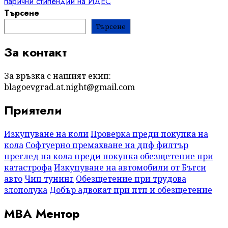
парични стипендии на ИДЕС
Търсене
Търсене
За контакт
За връзка с нашият екип:
blagoevgrad.at.night@gmail.com
Приятели
Изкупуване на коли
Проверка преди покупка на
кола
Софтуерно премахване на дпф филтър
преглед на кола преди покупка
обезщетение при
катастрофа
Изкупуване на автомобили от Бъгси
авто
Чип тунинг
Обезщетение при трудова
злополука
Добър адвокат при птп и обезщетение
МВА Ментор