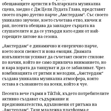
обещаващите артисти в българската музикална
сцена, заедно с Дж Цели Лудата Глава, представят
своето първо дуетно парче „Амстердам“. Със своето
уникално звучене, което съчетава етно, кючек и
рап, песента обещава да завладее сърцата на
слушателите и да се утвърди като един от най-
горещите хитове на сезона.
„Амстердам“ е динамично и енергично парче,
което носи свежест и нова емоция. Двамата
изпълнители успяват да съчетаят своите стилове
по начин, който не само привлича вниманието, но
и кара хората да танцуват и да се забавляват. Чрез
комбинацията от ритми и мелодии, „Амстердам“
създава уникална музикална атмосфера, която
остава в съзнанието на всеки, който я чуе.
Песента вече гърми в TikTok, където потребителите
активно създават съдържание и
предизвикателства, вдъхновени от ритъма на
„Амстердам“. Тази младежка платформа е