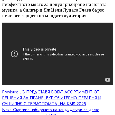
перфектното място за популяризиране на новата
музика, а Силвър и Дж Цели Лудата Глава бързо
печелят сърцата на младата аудитория.
Post
Previous:
LG ПРЕДСТАВЯ БОГАТ АСОРТИМЕНТ ОТ
РЕШЕНИЯ ЗА ПРАНЕ, ВКЛЮЧИТЕЛНО ПЕРАЛНЯ И
navigation
СУШИЛНЯ С ТЕРМОПОМПА, НА KBIS 2025
Next:
Стартира набирането на кандидатури за двете