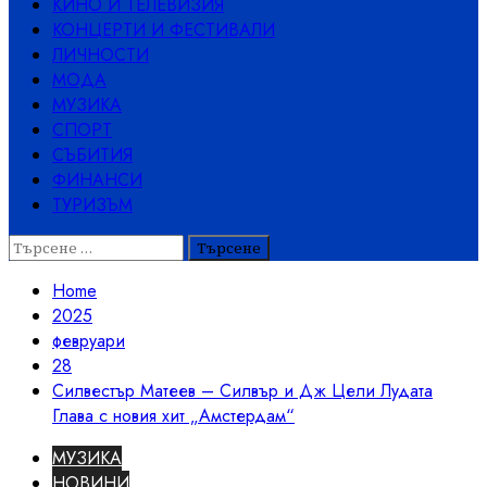
КИНО И ТЕЛЕВИЗИЯ
КОНЦЕРТИ И ФЕСТИВАЛИ
ЛИЧНОСТИ
МОДА
МУЗИКА
СПОРТ
СЪБИТИЯ
ФИНАНСИ
ТУРИЗЪМ
Търсене
за:
Home
2025
февруари
28
Силвестър Матеев – Силвър и Дж Цели Лудата
Глава с новия хит „Амстердам“
МУЗИКА
НОВИНИ