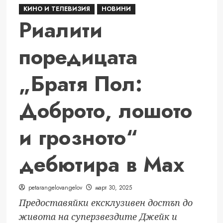
КИНО И ТЕЛЕВИЗИЯ
НОВИНИ
с
Риалити
новата
серия
поредицата
POCO
F7:
„Братя Пол:
Екстремна
мощност
и
Доброто, лошото
производителност
без
и грозното“
усилие
дебютира в Max
petarangelovangelov
март 30, 2025
Предоставяйки ексклузивен достъп до
живота на суперзвездите Джейк и