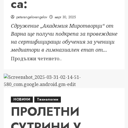
са:
и
естетика
petarangelovangelov
март 30, 2025
Сдружение „Академия Миротворци“ от
Варна ще получи подкрепа за провеждане
на сертифициращи обучения за ученици
медиатори в гимназиален етап от...
Read
Продължи четенето..
more
about
10-
те
проекта
НОВИНИ
Технологии
финалисти
ПРОЛЕТНИ
в
десетото
СУТРИНИ У
издание