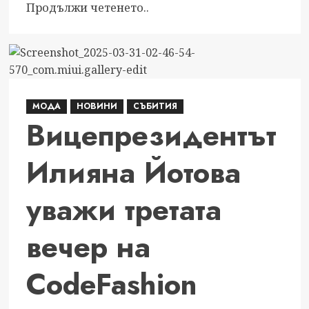
Read
Продължи четенето..
more
about
С
много
стил
МОДА
НОВИНИ
СЪБИТИЯ
Ива
Вицепрезидентът
Атанасова
посреща
Илияна Йотова
гости
в
уважи третата
хотел
Хилтън
за
вечер на
поредните
VIP
CodeFashion
отличия