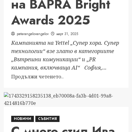
на BAPRA Bright
с
храм
Awards 2025
„Възкресение
Христово“
в
petarangelovangelov
март 31, 2025
кв.
Кампанията на Yettel „Супер хора. Супер
Челопечене
технологии“ взе злато в категориите
„Вътрешни комуникации“ и „PR
кампания, включваща AI“ София,...
Read
Продължи четенето..
more
about
Кампания
с
дигитални
НОВИНИ
СЪБИТИЯ
аватари
С много стил Ива
спечели