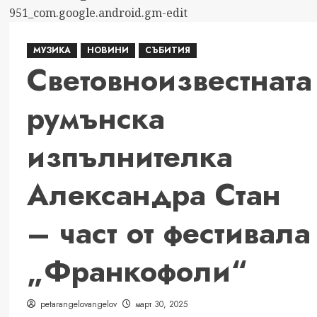
ПРОЛЕТНИ
СУТРИНИ
У
МУЗИКА
НОВИНИ
СЪБИТИЯ
ДОМА:
Световноизвестната
КАК
ДА
румънска
ЗАПОЧНЕМ
ДЕНЯ
изпълнителка
С
ВДЪХНОВЕНИЕ
Александра Стан
– част от фестивала
„Франкофоли“
petarangelovangelov
март 30, 2025