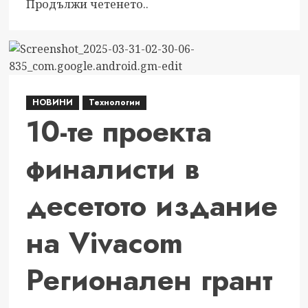
Read
Продължи четенето..
more
about
Вицепрезидентът
Илияна
Йотова
НОВИНИ
Технологии
уважи
10-те проекта
третата
вечер
финалисти в
на
CodeFashion
десетото издание
Runway
<br>–
модата
на Vivacom
срещна
държавността
Регионален грант
в
блясък