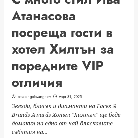
две
Атанасова
първи
места
посреща гости в
на
BAPRA
Bright
хотел Хилтън за
Awards
2025
поредните VIP
отличия
petarangelovangelov
март 31, 2025
Звезди, блясък и диаманти на Faces &
Brands Awards Хотел "Хилтън" ще бъде
домакин на едно от най-бляскавите
събития на...