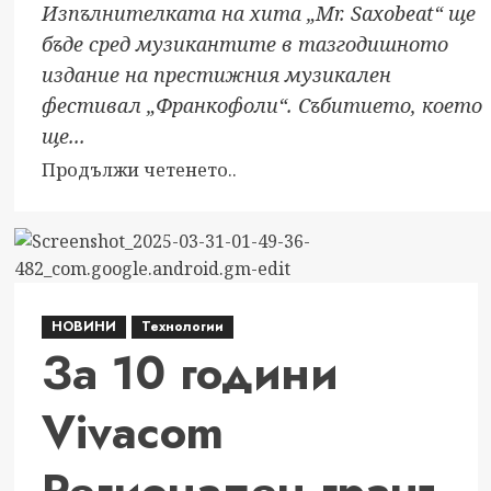
Изпълнителката на хита „Mr. Saxobeat“ ще
бъде сред музикантите в тазгодишното
издание на престижния музикален
фестивал „Франкофоли“. Събитието, което
ще...
Read
Продължи четенето..
more
about
Световноизвестната
румънска
изпълнителка
НОВИНИ
Технологии
Александра
За 10 години
Стан
–
Vivacom
част
от
фестивала