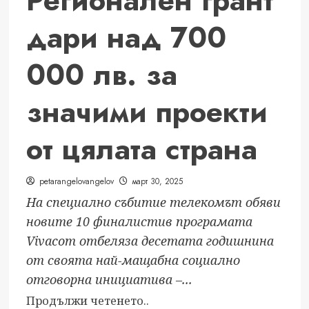
Регионален грант
„Франкофоли“
дари над 700
000 лв. за
значими проекти
от цялата страна
petarangelovangelov
март 30, 2025
На специално събитие телекомът обяви
новите 10 финалистив програмата
Vivacom отбеляза десетата годишнина
от своята най-мащабна социално
отговорна инициатива –...
Read
Продължи четенето..