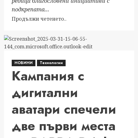
редица благословени инициативи с
подкрепата...
Read
Продължи четенето..
more
about
Инициативи
с
благословението
НОВИНИ
Технологии
на
Кампания с
Негово
Светейшество
дигитални
Даниил,
Митрополит
аватари спечели
Софийски
и
Патриарх
две първи места
Български,
свързани