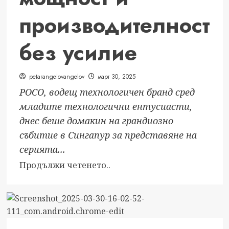
страна
производителност
без усилие
petarangelovangelov
март 30, 2025
POCO, водещ технологичен бранд сред
младите технологични ентусиасти,
днес беше домакин на грандиозно
събитие в Сингапур за представяне на
серията...
Read
Продължи четенето..
more
about
POCO
надскача
границите