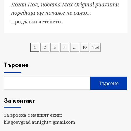
Логан Пол, новата Max Original риалити
поредица ще покаже не само...
Read
Продължи четенето..
more
about
Риалити
Разделяне
1
2
3
4
…
10
Next
поредицата
на
„Братя
Търсене
Пол:
публикациите
Доброто,
на
лошото
Търсене
и
страници
грозното“
За контакт
дебютира
в
За връзка с нашият екип:
Max
blagoevgrad.at.night@gmail.com