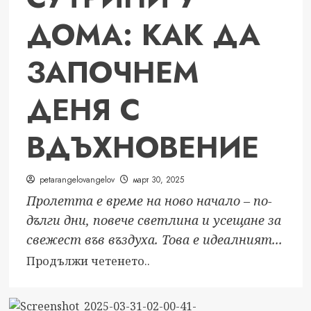
на
ДОМА: КАК ДА
Vivacom
Регионален
грант
ЗАПОЧНЕМ
са:
ДЕНЯ С
ВДЪХНОВЕНИЕ
petarangelovangelov
март 30, 2025
Пролетта е време на ново начало – по-
дълги дни, повече светлина и усещане за
свежест във въздуха. Това е идеалният...
Read
Продължи четенето..
more
about