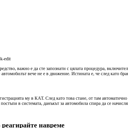
средство, важно е да сте запознати с цялата процедура, включит
 автомобилът вече не е в движение. Истината е, че след като бра
егистрацията му в КАТ. След като това стане, от там автоматич
 постъпи в системата, данъкът за автомобила спира да се начисл
— реагирайте навреме