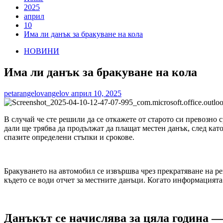
2025
април
10
Има ли данък за бракуване на кола
НОВИНИ
Има ли данък за бракуване на кола
petarangelovangelov
април 10, 2025
В случай че сте решили да се откажете от старото си превозно 
дали ще трябва да продължат да плащат местен данък, след като
спазите определени стъпки и срокове.
Бракуването на автомобил се извършва чрез прекратяване на р
където се води отчет за местните данъци. Когато информацията
Данъкът се начислява за цяла година 