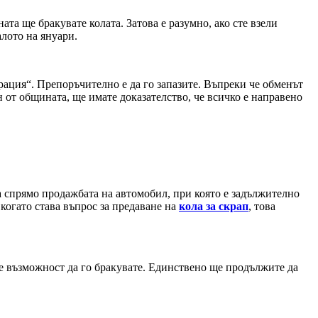
ата ще бракувате колата. Затова е разумно, ако сте взели
алото на януари.
рация“. Препоръчително е да го запазите. Въпреки че обменът
от общината, ще имате доказателство, че всичко е направено
а спрямо продажбата на автомобил, при която е задължително
когато става въпрос за предаване на
кола за скрап
, това
те възможност да го бракувате. Единствено ще продължите да