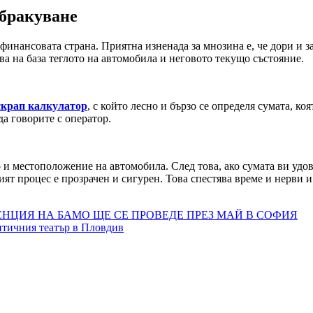
 бракуване
финансовата страна. Приятна изненада за мнозина е, че дори и з
ва на база теглото на автомобила и неговото текущо състояние.
скрап калкулатор
, с който лесно и бързо се определя сумата, к
да говорите с оператор.
 и местоположение на автомобила. След това, ако сумата ви удов
ят процес е прозрачен и сигурен. Това спестява време и нерви и
ЦИЯ НА БАМО ЩЕ СЕ ПРОВЕДЕ ПРЕЗ МАЙ В СОФИЯ
нтичния театър в Пловдив