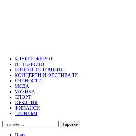
Skip
Благоевград през нощта
to
content
Всичко около Благоевград и нощният живот можете да намерит
Primary
Благоевград през нощта
Menu
КЛУБЕН ЖИВОТ
ИНТЕРЕСНО
КИНО И ТЕЛЕВИЗИЯ
КОНЦЕРТИ И ФЕСТИВАЛИ
ЛИЧНОСТИ
МОДА
МУЗИКА
СПОРТ
СЪБИТИЯ
ФИНАНСИ
ТУРИЗЪМ
Търсене
за:
Home