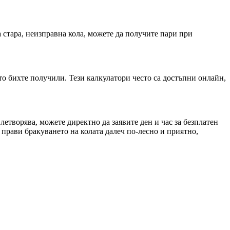
а стара, неизправна кола, можете да получите пари при
оято бихте получили. Тези калкулатори често са достъпни онлайн,
летворява, можете директно да заявите ден и час за безплатен
 прави бракуването на колата далеч по-лесно и приятно,