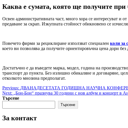
Каква е сумата, която ще получите при
Освен административната част, много хора се интересуват и от 
предаване за скрап. Изкупната стойност обикновено се изчисля
Повечето фирми за рециклиране използват специален
коли за 
което ви позволява да получите ориентировъчна цена дори без 
Достатъчно е да въведете марка, модел, година на производство
транспорт до пункта. Без излишно обикаляне и договаряне, цели
отколкото мнозина предполагат.
Post
Previous:
ДВАНАДЕСЕТАТА ГОДИШНА НАУЧНА КОНФЕРЕН
Next:
„Бон-Бон“ празнува 30 години с нов албум и концерт в А
navigation
Търсене
Търсене
За контакт