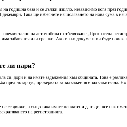
я на годишна база и се дължи изцяло, независимо кога през годин
1 декември. Така ще избегнете начисляването на нова сума в нач
 големия талон на автомобила с отбелязване „Прекратена регист
има забавяния или грешки. Ако такъв документ ви бъде поискан 
те ли пари?
а си, дори и да имате задължения към общината. Това е разлик
а пред нотариус, проверката за задължения е задължителна. Но 
 не се движи, а също така имате неплатени данъци, все пак има
рекратяването на регистрацията.