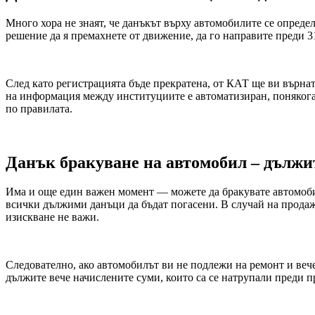
Много хора не знаят, че данъкът върху автомобилите се определ
решение да я премахнете от движение, да го направите преди 3
След като регистрацията бъде прекратена, от КАТ ще ви върнат
на информация между институциите е автоматизиран, понякога 
по правилата.
Данък бракуване на автомобил – дължи
Има и още един важен момент — можете да бракувате автомобил
всички дължими данъци да бъдат погасени. В случай на продажб
изискване не важи.
Следователно, ако автомобилът ви не подлежи на ремонт и вече
дължите вече начислените суми, които са се натрупали преди п