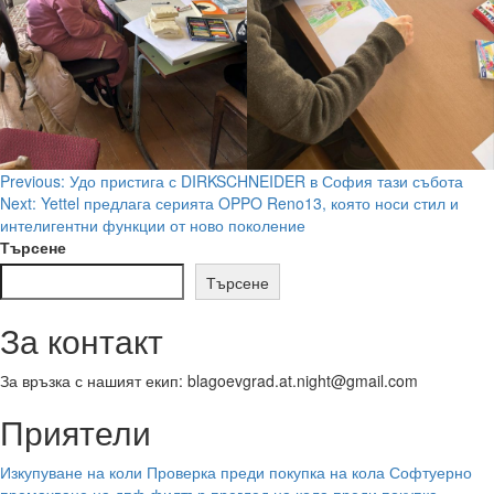
Post
Previous:
Удо пристига с DIRKSCHNEIDER в София тази събота
Next:
Yettel предлага серията OPPO Reno13, която носи стил и
navigation
интелигентни функции от ново поколение
Търсене
Търсене
За контакт
За връзка с нашият екип: blagoevgrad.at.night@gmail.com
Приятели
Изкупуване на коли
Проверка преди покупка на кола
Софтуерно
премахване на дпф филтър
преглед на кола преди покупка