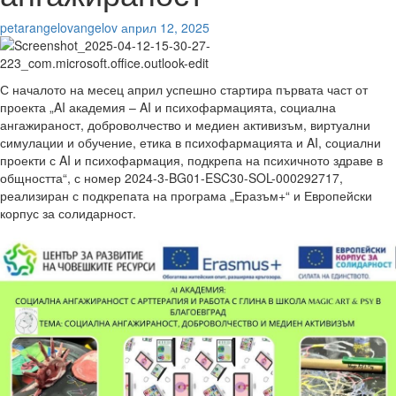
petarangelovangelov
април 12, 2025
С началото на месец април успешно стартира първата част от
проекта „AI академия – AI и психофармацията, социална
ангажираност, доброволчество и медиен активизъм, виртуални
симулации и обучение, етика в психофармацията и AI, социални
проекти с AI и психофармация, подкрепа на психичното здраве в
общността“, с номер 2024-3-BG01-ESC30-SOL-000292717,
реализиран с подкрепата на програма „Еразъм+“ и Европейски
корпус за солидарност.