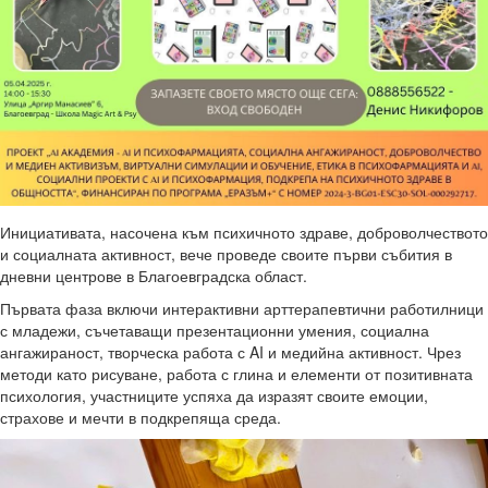
Инициативата, насочена към психичното здраве, доброволчеството
и социалната активност, вече проведе своите първи събития в
дневни центрове в Благоевградска област.
Първата фаза включи интерактивни арттерапевтични работилници
с младежи, съчетаващи презентационни умения, социална
ангажираност, творческа работа с AI и медийна активност. Чрез
методи като рисуване, работа с глина и елементи от позитивната
психология, участниците успяха да изразят своите емоции,
страхове и мечти в подкрепяща среда.