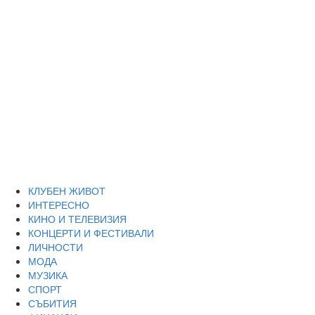
Skip
Благоевград
to
content
през нощта
Всичко около Благоевград и нощният живот можете да
намерите тук
Primary
Благоевград през нощта
Menu
КЛУБЕН ЖИВОТ
ИНТЕРЕСНО
КИНО И ТЕЛЕВИЗИЯ
КОНЦЕРТИ И ФЕСТИВАЛИ
ЛИЧНОСТИ
МОДА
МУЗИКА
СПОРТ
СЪБИТИЯ