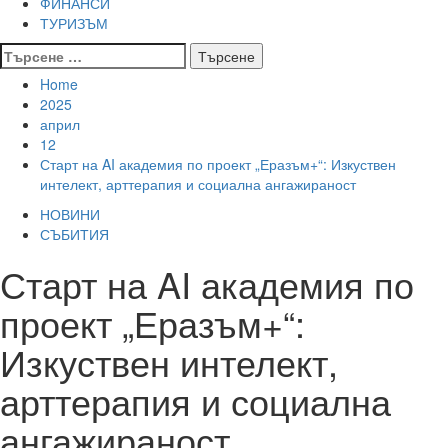
ФИНАНСИ
ТУРИЗЪМ
Търсене
за:
Home
2025
април
12
Старт на AI академия по проект „Еразъм+“: Изкуствен
интелект, арттерапия и социална ангажираност
НОВИНИ
СЪБИТИЯ
Старт на AI академия по
проект „Еразъм+“:
Изкуствен интелект,
арттерапия и социална
ангажираност