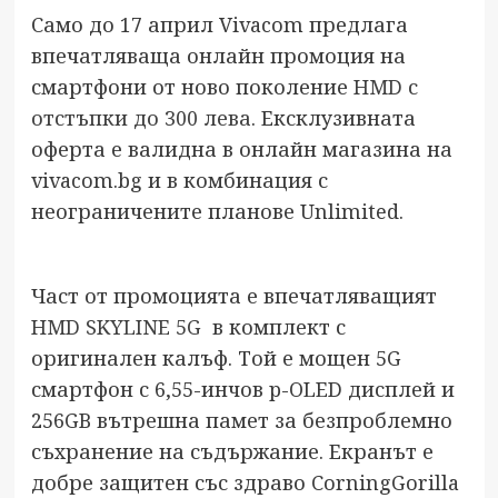
Само до 17 април Vivacom предлага
впечатляваща онлайн промоция на
смартфони от ново поколение
HMD с
отстъпки до 300 лева
. Ексклузивната
оферта е валидна в онлайн магазина на
vivacom.bg и в комбинация с
неограничените планове Unlimited.
Част от промоцията е впечатляващият
HMD SKYLINE 5G
в комплект с
оригинален калъф. Той е мощен 5G
смартфон с 6,55-инчов p-OLED дисплей и
256GB вътрешна памет за безпроблемно
съхранение на съдържание. Екранът е
добре защитен със здраво CorningGorilla