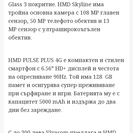
Glass 3 покритие. HMD Skyline има
тройна основна камера с 108 МР главен
сензор, 50 МР телефото обектив и 13
МР сензор с ултраширокоъгълен
обектив.
HMD PULSE PLUS 4G
е компактен и стилен
смартфон с 6.56” HD+ дисплей и честота
на опресняване 90Hz. Той има 128 GB
памет и осигурява супер преживяване
при сърфиране и игри. Батерията му е с
капацитет 5000 mAh и издържа до два
дни без зареждане.
С до 300 лева Vivacom предлага и
HMD