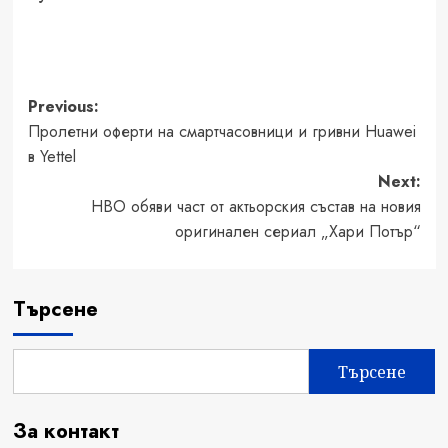
Post
Previous:
Пролетни оферти на смартчасовници и гривни Huawei
navigation
в Yettel
Next:
HBO обяви част от актьорския състав на новия
оригинален сериал „Хари Потър“
Търсене
Търсене
За контакт