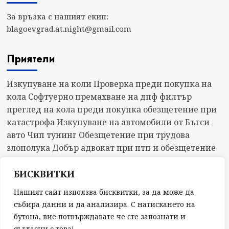
За връзка с нашият екип:
blagoevgrad.at.night@gmail.com
Приятели
Изкупуване на коли
Проверка преди покупка на
кола
Софтуерно премахване на дпф филтър
преглед на кола преди покупка
обезщетение при
катастрофа
Изкупуване на автомобили от Бъгси
авто
Чип тунинг
Обезщетение при трудова
злополука
Добър адвокат при птп и обезщетение
МВА Ментор
БИСКВИТКИ
Нашият сайт използва бисквитки, за да може да
събира данни и да анализира. С натискането на
бутона, вие потвърждавате че сте запознати и
съгласни с това!