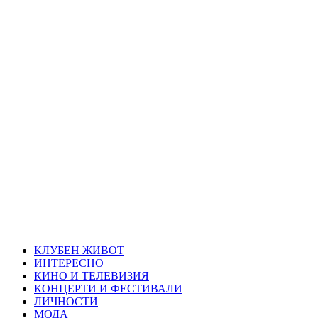
Skip
Благоевград
to
content
през нощта
Всичко около Благоевград и нощният живот можете да
намерите тук
Primary
Благоевград през нощта
Menu
КЛУБЕН ЖИВОТ
ИНТЕРЕСНО
КИНО И ТЕЛЕВИЗИЯ
КОНЦЕРТИ И ФЕСТИВАЛИ
ЛИЧНОСТИ
МОДА