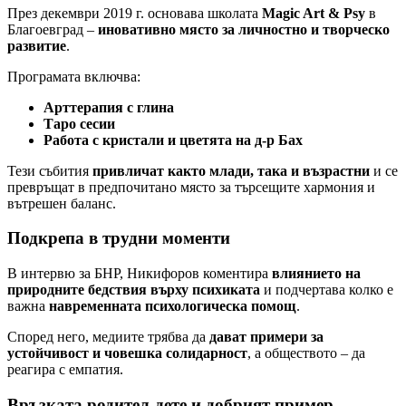
През декември 2019 г. основава школата
Magic Art & Psy
в
Благоевград –
иновативно място за личностно и творческо
развитие
.
Програмата включва:
Арттерапия с глина
Таро сесии
Работа с кристали и цветята на д-р Бах
Тези събития
привличат както млади, така и възрастни
и се
превръщат в предпочитано място за търсещите хармония и
вътрешен баланс.
Подкрепа в трудни моменти
В интервю за БНР, Никифоров коментира
влиянието на
природните бедствия върху психиката
и подчертава колко е
важна
навременната психологическа помощ
.
Според него, медиите трябва да
дават примери за
устойчивост и човешка солидарност
, а обществото – да
реагира с емпатия.
Връзката родител-дете и добрият пример