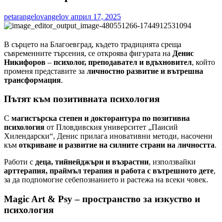
petarangelovangelov
април 17, 2025
В сърцето на Благоевград, където традицията среща
съвременните търсения, се откроява фигурата на
Денис
Никифоров
–
психолог, преподавател и вдъхновител
, който
променя представите за
личностно развитие и вътрешна
трансформация
.
Пътят към позитивната психология
С
магистърска степен и докторантура по позитивна
психология
от Пловдивския университет „Паисий
Хилендарски“, Денис прилага иновативни методи, насочени
към
откриване и развитие на силните страни на личността
.
Работи с
деца, тийнейджъри и възрастни
, използвайки
арттерапия, праймъл терапия и работа с вътрешното дете
,
за да подпомогне себепознанието и растежа на всеки човек.
Magic Art & Psy – пространство за изкуство и
психология