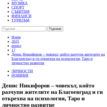
МУЗИКА
СПОРТ
СЪБИТИЯ
ФИНАНСИ
ТУРИЗЪМ
Търсене
за:
Home
2025
април
17
Денис Никифоров – човекът, който разчупи жителите на
Благоевград и ги открехна на психология, Таро и
личностно развитие
ЛИЧНОСТИ
НОВИНИ
Денис Никифоров – човекът, който
разчупи жителите на Благоевград и ги
открехна на психология, Таро и
личностно развитие