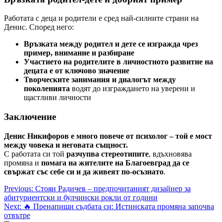
Работата с деца и родители е сред най-силните страни на
Денис. Според него:
Връзката между родител и дете се изгражда чрез
пример, внимание и разбиране
Участието на родителите в личностното развитие на
децата е от ключово значение
Творческите занимания и диалогът между
поколенията
водят до изграждането на уверени и
щастливи личности
Заключение
Денис Никифоров е много повече от психолог – той е мост
между човека и неговата същност.
С работата си той
разчупва стереотипите
, вдъхновява
промяна и
помага на жителите на Благоевград да се
свържат със себе си и да живеят по-осъзнато
.
Post
Previous:
Стоян Радичев – предпочитаният дизайнер за
абитуриентски и булчински рокли от години
navigation
Next:
🔥 Пренапиши съдбата си: Истинската промяна започва
отвътре