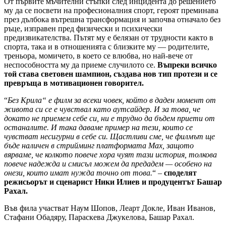
От първите мъчителни стъпки след инцидента до решението
му да се посвети на професионалния спорт, героят преминава
през дълбока вътрешна трансформация и започва отначало без
ръце, изправен пред физически и психически
предизвикателства. Пътят му е белязан от трудности както в
спорта, така и в отношенията с близките му — родителите,
треньора, момичето, в което се влюбва, но най-вече от
неспособността му да приеме случилото се.
Въпреки всичко
той става световен шампион, създава нов тип протези и се
превръща в мотивационен говорител.
“
Без Крила“ е филм за всеки човек, който в даден момент от
живота си се е чувствал като аутсайдер. И за това, че
докато не приемем себе си, ни е трудно да бъдем приети от
останалите. И така даваме пример на тези, които се
чувстват несигурни в себе си. Щастливи сме, че филмът ще
бъде наличен в стрийминг платформата Max, защото
вярваме, че колкото повече хора чуят тази история, толкова
повече надежда и смисъл можем да предадем — особено на
онези, които имат нужда точно от това.
“ –
споделят
режисьорът и сценарист Ники Илиев и продуцентът Башар
Рахал.
Във фила участват Наум Шопов, Леарт Докле, Иван Иванов,
Стафани Обадяру, Параскева Джукелова, Башар Рахал.