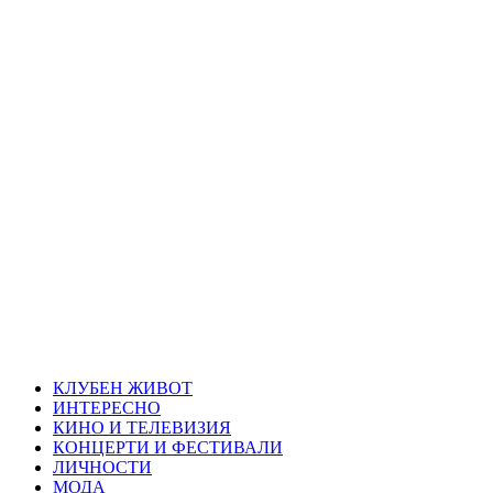
Skip
Благоевград
to
content
през нощта
Всичко около Благоевград и нощният живот можете да
намерите тук
Primary
Благоевград през нощта
Menu
КЛУБЕН ЖИВОТ
ИНТЕРЕСНО
КИНО И ТЕЛЕВИЗИЯ
КОНЦЕРТИ И ФЕСТИВАЛИ
ЛИЧНОСТИ
МОДА