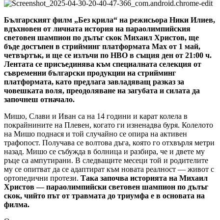
Българският филм „Без крила“ на режисьора Ники Илиев,
вдъхновен от личната история на параолимпийския
световен шампион по дълъг скок Михаил Христов, ще
бъде достъпен в стрийминг платформата Max от 1 май,
четвъртък, и ще се излъчи по HBO в същия ден от 21:00 ч.
Лентата се присъединява към специалната селекция от
съвременни български продукции на стрийминг
платформата, като предлага завладяващ разказ за
човешката воля, преодоляване на загубата и силата да
започнеш отначало.
Мишо, Слави и Иван са на 14 години и карат колела в
покрайнините на Плевен, когато ги изненадва буря. Колелото
на Мишо поднася и той случайно се опира на активен
трафопост. Получава се волтова дъга, която го отхвърля метри
назад. Мишо се събужда в болница и разбира, че и двете му
ръце са ампутирани. В следващите месеци той и родителите
му се опитват да се адаптират към новата реалност — живот с
ортопедични протези.
Така започва историята на Михаил
Христов — параолимпийски световен шампион по дълъг
скок, чийто път от травмата до триумфа е в основата на
филма.