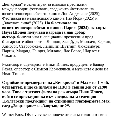
„Без крила“ е селектиран за няколко престижни
международни фестивала, сред които Фестивала на
югоизточноевропейското кино в Лос Анджелис (2025),
Фестивала на независимото кино в Ню Йорк (2025) и
„Златната липа“ (2025).
На Фестивала на
югоизточноевропейското кино в Париж (2024) актьорът
Наум Шопов получава награда за най-добър
актьор.
Филмът има и специални прожекции пред
българските общности в Лондон, Залцбург, Мюнхен, Берлин,
Хамбург, Саарбрюкен, Лайпциг, Щутгарт, Люксембург,
Париж, Мадрид, Гандия, Милано, Лас Вегас, Шарлот и
Чикаго.
Режисьор и сценарист е Ники Илиев, продуцент е Башар
Рахал, оператор е Симеон Кермекчиев, а музиката е дело на
Иван Тишев.
Стрийминг премиерата на „Без крила“ в Max е на 1 май,
четвъртък, и ще се излъчи по HBO в същия ден от 21:00
часа. Това е третият филм на режисьора Ники Илиев,
който се присъединява към специалната селекция
„Български продукции“ на стрийминг платформата Max,
след „Завръщане“ и „Завръщане 2“.
Warner Bros. Discovery вече повече от седем години развива