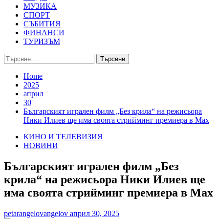
МУЗИКА
СПОРТ
СЪБИТИЯ
ФИНАНСИ
ТУРИЗЪМ
Търсене
за:
Home
2025
април
30
Българският игрален филм „Без крила“ на режисьора
Ники Илиев ще има своята стрийминг премиера в Max
КИНО И ТЕЛЕВИЗИЯ
НОВИНИ
Българският игрален филм „Без
крила“ на режисьора Ники Илиев ще
има своята стрийминг премиера в Max
petarangelovangelov
април 30, 2025