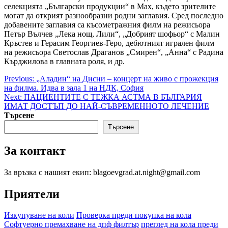
селекцията „Български продукции“ в Max, където зрителите
могат да открият разнообразни родни заглавия. Сред последно
добавените заглавия са късометражния филм на режисьора
Петър Вълчев „Лека нощ, Лили“, „Добрият шофьор“ с Малин
Кръстев и Герасим Георгиев-Геро, дебютният игрален филм
на режисьора Светослав Драганов „Смирен“, „Анна“ с Радина
Кърджилова в главната роля, и др.
Post
Previous:
„Аладин“ на Дисни – концерт на живо с прожекция
на филма. Идва в зала 1 на НДК, София
navigation
Next:
ПАЦИЕНТИТЕ С ТЕЖКА АСТМА В БЪЛГАРИЯ
ИМАТ ДОСТЪП ДО НАЙ-СЪВРЕМЕННОТО ЛЕЧЕНИЕ
Търсене
Търсене
За контакт
За връзка с нашият екип: blagoevgrad.at.night@gmail.com
Приятели
Изкупуване на коли
Проверка преди покупка на кола
Софтуерно премахване на дпф филтър
преглед на кола преди