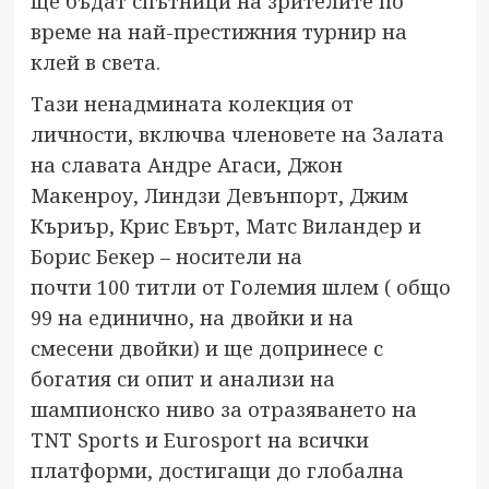
ще бъдат спътници на зрителите по
време на най-престижния турнир на
клей в света.
Тази ненадмината колекция от
личности, включва членовете на Залата
на славата Андре Агаси, Джон
Макенроу, Линдзи Девънпорт, Джим
Къриър, Крис Евърт, Матс Виландер и
Борис Бекер – носители на
почти 100 титли от Големия шлем ( общо
99 на единично, на двойки и на
смесени двойки) и ще допринесе с
богатия си опит и анализи на
шампионско ниво за отразяването на
TNT Sports и Eurosport на всички
платформи, достигащи до глобална