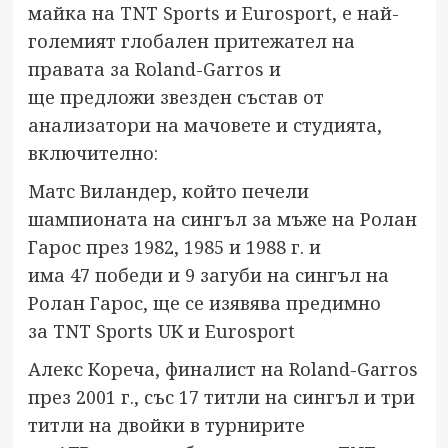
майка на TNT Sports и Eurosport, е най-
големият глобален притежател на
правата за Roland-Garros и
ще предложи звезден състав от
анализатори на мачовете и студията,
включително:
Матс Виландер, който печели
шампионата на сингъл за мъже на Ролан
Гарос през 1982, 1985 и 1988 г. и
има 47 победи и 9 загуби на сингъл на
Ролан Гарос, ще се изявява предимно
за TNT Sports UK и Eurosport
Алекс Кореча, финалист на Roland-Garros
през 2001 г., със 17 титли на сингъл и три
титли на двойки в турнирите