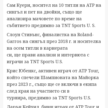
Сам Куери, носител на 10 титли на ATP на
сингъл и пет на двойки, също ще
анализира мачовете по време на
събитието предимно за TNT Sports U. S.
Слоун Стивънс, финалистка на Roland-
Garros на сингъл през 2018 г. и носителка
на осем титли в кариерата
си, ще прави анализи и интервюта с
играчи за TNT Sports U.S.
Крис Юбенкс, активен играч от ATP Tour,
който спечели Шампионата на Майорка
през 2023 г., също ще се включи в екипа
след края на участието си в
турнира, предимно за TNT Sports U.S.
Дарън Кейхил, бивш играч от ATP Tour и