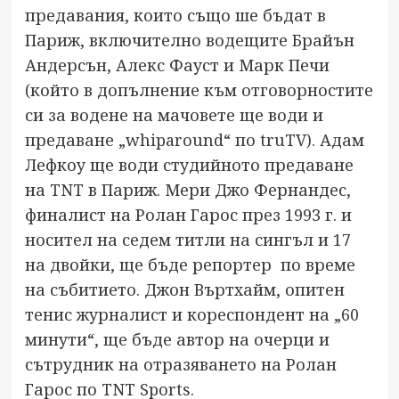
предавания, които също ше бъдат в
Париж, включително водещите Брайън
Андерсън, Алекс Фауст и Марк Печи
(който в допълнение към отговорностите
си за водене на мачовете ще води и
предаване „whiparound“ по truTV). Адам
Лефкоу ще води студийното предаване
на TNT в Париж. Мери Джо Фернандес,
финалист на Ролан Гарос през 1993 г. и
носител на седем титли на сингъл и 17
на двойки, ще бъде репортер по време
на събитието. Джон Въртхайм, опитен
тенис журналист и кореспондент на „60
минути“, ще бъде автор на очерци и
сътрудник на отразяването на Ролан
Гарос по TNT Sports.