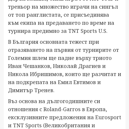
треньор на множество играчи на сингъл
от топ ранглистата, се присъединява
към екипа на предаването по време на
турнира предимно за TNT Sports U.S.
В България основната тежест при
отразяването на първия от турнирите от
Големия шлем ще падне върху триото
Иван Чешанков, Николай Драгиев и
Никола Ибришимов, които ще разчитат и
на подкрепата на Емил Евтимов и
Димитър Тренев.
Въз основа на дългогодишните си
отношения с Roland-Garros в Европа,
ексклузивните предложения на Eurosport
и TNT Sports (Великобритания и