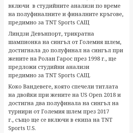
включи в студийните анализи по време
на полуфиналните и финалните кръгове,
предимно за TNT Sports САЩ
Линдзи Девънпорт, трикратна
шампионка на сингъл от Големия шлем,
достигнала до полуфинал на сингъл при
жените на Ролан Гарос през 1998 г., ще
предложи студийни анализи
предимно за TNT Sports САЩ.
Коко Вандевеге, която спечели титлата
на двойки при жените на US Open 2018 и
достигна два полуфинала на сингъл на
турнири от Големия шлем през 2017
г., също ще се включи в екипа на TNT
Sports U.S.