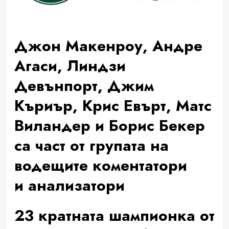
Джон Макенроу, Андре
Агаси, Линдзи
Девънпорт, Джим
Къриър, Крис Евърт, Матс
Виландер и Борис Бекер
са част от групата на
водещите коментатори
и анализатори
23 кратната шампионка от