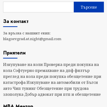
Търсене
За контакт
За връзка с нашият екип:
blagoevgrad.at.night@gmail.com
Приятели
Изкупуване на коли
Проверка преди покупка на
кола
Софтуерно премахване на дпф филтър
преглед на кола преди покупка
обезщетение при
катастрофа
Изкупуване на автомобили от Бъгси
авто
Чип тунинг
Обезщетение при трудова
злополука
Добър адвокат при птп и обезщетение
МВА Ментор