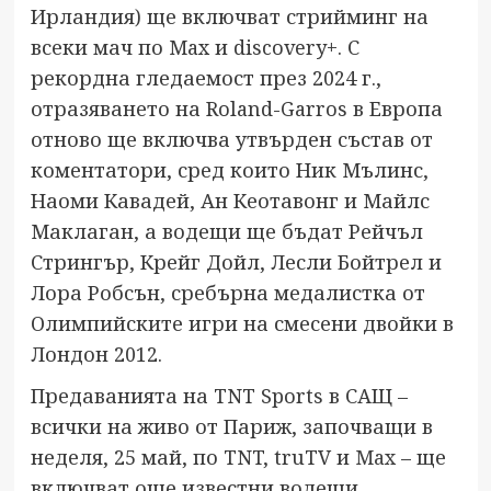
Ирландия) ще включват стрийминг на
всеки мач по Max и discovery+. С
рекордна гледаемост през 2024 г.,
отразяването на Roland-Garros в Европа
отново ще включва утвърден състав от
коментатори, сред които Ник Мълинс,
Наоми Кавадей, Ан Кеотавонг и Майлс
Маклаган, а водещи ще бъдат Рейчъл
Стрингър, Крейг Дойл, Лесли Бойтрел и
Лора Робсън, сребърна медалистка от
Олимпийските игри на смесени двойки в
Лондон 2012.
Предаванията на TNT Sports в САЩ –
всички на живо от Париж, започващи в
неделя, 25 май, по TNT, truTV и
Max
– ще
включват още известни водещи,