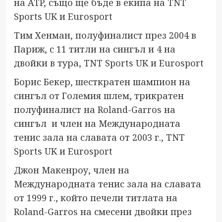
на ATP, също ще бъде в екипа на TNT
Sports UK и Eurosport
Тим Хенман, полуфиналист през 2004 в
Париж, с 11 титли на сингъл и 4 на
двойки в тура, TNT Sports UK и Eurosport
Борис Бекер, шесткратен шампион на
сингъл от Големия шлем, трикратен
полуфиналист на Roland-Garros на
сингъл и член на Международната
тенис зала на славата от 2003 г., TNT
Sports UK и Eurosport
Джон Макенроу, член на
Международната тенис зала на славата
от 1999 г., който печели титлата на
Roland-Garros на смесени двойки през