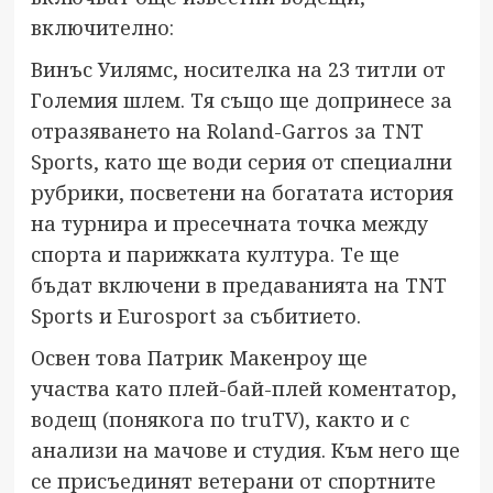
включително:
Винъс Уилямс, носителка на 23 титли от
Големия шлем. Тя също ще допринесе за
отразяването на Roland-Garros за TNT
Sports, като ще води серия от специални
рубрики, посветени на богатата история
на турнира и пресечната точка между
спорта и парижката култура. Те ще
бъдат включени в предаванията на TNT
Sports и Eurosport за събитието.
Освен това Патрик Макенроу ще
участва като плей-бай-плей коментатор,
водещ (понякога по truTV), както и с
анализи на мачове и студия. Към него ще
се присъединят ветерани от спортните