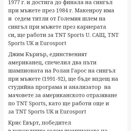
1977 г. и достига до финала на сингъл
при мъжете през 1984 г. Макенроу има
и седем титли от Големия шлем на
сингъл при мъжете през кариерата
си, ще работи за TNT Sports U. САЩ, TNT
Sports UK и Eurosport
Джим Къриър, единственият
американец, спечелил два пъти
шампионата на Ролан Гарос на сингъл
при мъжете (1991-92), ще бъде впдещ на
студийна програма и анализатор на
мачовете за американското отразяване
по TNT Sports, като ще работи още и
за TNT Sports UK и Eurosport
Крис Евърт, победител
в рекордните седем шампионата на