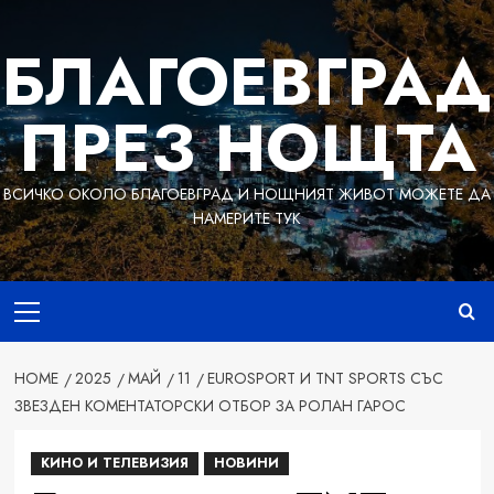
Skip
to
БЛАГОЕВГРАД
content
ПРЕЗ НОЩТА
ВСИЧКО ОКОЛО БЛАГОЕВГРАД И НОЩНИЯТ ЖИВОТ МОЖЕТЕ ДА
НАМЕРИТЕ ТУК
Primary
Menu
HOME
2025
МАЙ
11
EUROSPORT И TNT SPORTS СЪС
ЗВЕЗДЕН КОМЕНТАТОРСКИ ОТБОР ЗА РОЛАН ГАРОС
КИНО И ТЕЛЕВИЗИЯ
НОВИНИ