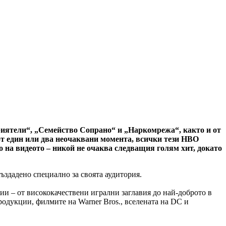
риятели“, „Семейство Сопрано“ и „Наркомрежа“, както и от
 от един или два неочаквани момента, всички тези HBO
о на видеото – никой не очаква следващия голям хит, докато
здадено специално за своята аудитория.
и – от висококачествени игрални заглавия до най-доброто в
родукции, филмите на Warner Bros., вселената на DC и