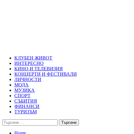
Skip
Благоевград през нощта
to
content
Всичко около Благоевград и нощният живот можете да намерит
Primary
Благоевград през нощта
Menu
КЛУБЕН ЖИВОТ
ИНТЕРЕСНО
КИНО И ТЕЛЕВИЗИЯ
КОНЦЕРТИ И ФЕСТИВАЛИ
ЛИЧНОСТИ
МОДА
МУЗИКА
СПОРТ
СЪБИТИЯ
ФИНАНСИ
ТУРИЗЪМ
Търсене
за:
Home