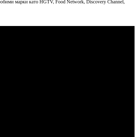
юбими марки като HGTV, Food Network, Discovery Channel,