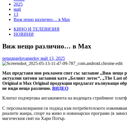
2025
май
13
Виж нещо различно… в Max
КИНО И ТЕЛЕВИЗИЯ
НОВИНИ
Виж нещо различно… в Max
petarangelovangelov
май 13, 2025
Max представи нов рекламен спот със заглавие „Виж нещо 
актуални хитови заглавия като „Белият лотос“, „The Last o
Original и Max Original продукции предлагат вълнуващи обр
не види нещо различно.
ВИДЕО
Клипът подчертава ангажимента на водещата стрийминг платфор
С персонализирания си подход към потребителското изживяване
риалити жанра, спорт на живо и новинарски програми (в зависи
магическия свят на Хари Потър.