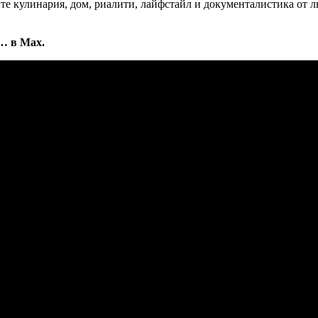
е кулинария, дом, риалити, лайфстайл и документалистика от л
… в Max.