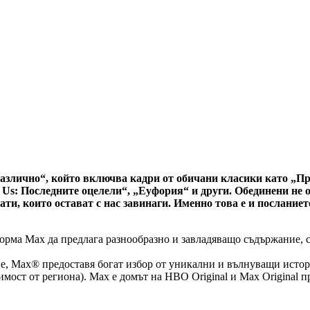
различно“, който включва кадри от обичани класики като „П
f Us: Последните оцелели“, „Еуфория“ и други. Обединени не
ати, които остават с нас завинаги. Именно това е и посланиет
ма Max да предлага разнообразно и завладяващо съдържание, съ
, Max® предоставя богат избор от уникални и вълнуващи истори
мост от региона). Max е домът на HBO Original и Max Original п