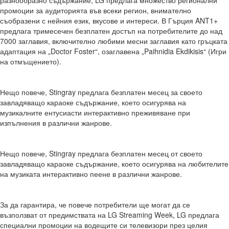
промоции за аудиторията във всеки регион, внимателно
съобразени с нейния език, вкусове и интереси. В Гърция ANT1+
предлага тримесечен безплатен достъп на потребителите до над
7000 заглавия, включително любими месни заглавия като гръцката
адаптация на „Doctor Foster“, озаглавена „Paihnidia Ekdikisis“ (Игри
на отмъщението).
Нещо повече, Stingray предлага безплатен месец за своето
завладяващо караоке съдържание, което осигурява на
музикалните ентусиасти интерактивно преживяване при
изпълнения в различни жанрове.
Нещо повече, Stingray предлага безплатен месец от своето
завладяващо караоке съдържание, което осигурява на любителите
на музиката интерактивно пеене в различни жанрове.
За да гарантира, че повече потребители ще могат да се
възползват от предимствата на LG Streaming Week, LG предлага
специални промоции на водещите си телевизори през целия