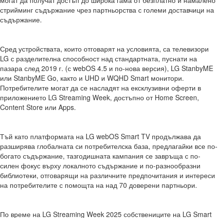
могат да получат достъп до широка гама от безплатно и намалено
стрийминг съдържание чрез партньорства с големи доставчици на
съдържание.
Сред устройствата, които отговарят на условията, са телевизори
LG с разделителна способност над стандартната, пуснати на
пазара след 2019 г. (с webOS 4.5 и по-нова версия), LG StanbyME
или StanbyME Go, както и UHD и WQHD Smart монитори.
Потребителите могат да се насладят на ексклузивни оферти в
приложението LG Streaming Week, достъпно от Home Screen,
Content Store или Apps.
Тъй като платформата на LG webOS Smart TV продължава да
разширява глобалната си потребителска база, предлагайки все по-
богато съдържание, тазгодишната кампания се завръща с по-
силен фокус върху локалното съдържание и по-разнообразни
библиотеки, отговарящи на различните предпочитания и интереси
на потребителите с помощта на над 70 доверени партньори.
По време на LG Streaming Week 2025 собствениците на LG Smart