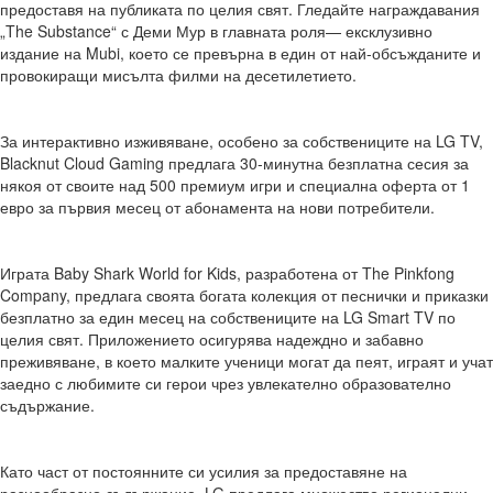
предоставя на публиката по целия свят. Гледайте награждавания
„The Substance“ с Деми Мур в главната роля— ексклузивно
издание на Mubi, което се превърна в един от най-обсъжданите и
провокиращи мисълта филми на десетилетието.
За интерактивно изживяване, особено за собствениците на LG TV,
Blacknut Cloud Gaming предлага 30-минутна безплатна сесия за
някоя от своите над 500 премиум игри и специална оферта от 1
евро за първия месец от абонамента на нови потребители.
Играта Baby Shark World for Kids, разработена от The Pinkfong
Company, предлага своята богата колекция от песнички и приказки
безплатно за един месец на собствениците на LG Smart TV по
целия свят. Приложението осигурява надеждно и забавно
преживяване, в което малките ученици могат да пеят, играят и учат
заедно с любимите си герои чрез увлекателно образователно
съдържание.
Като част от постоянните си усилия за предоставяне на
разнообразно съдържание, LG предлага множество регионални