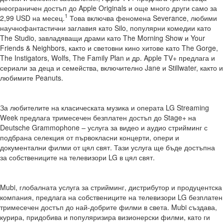
неограничен достъп до Apple Originals и още много други само за
1
2,99 USD на месец.
Това включва феномена Severance, любими
научнофантастични заглавия като Silo, популярни комедии като
The Studio, завладяващи драми като The Morning Show и Your
Friends & Neighbors, както и световни кино хитове като The Gorge,
The Instigators, Wolfs, The Family Plan и др. Apple TV+ предлага и
сериали за деца и семейства, включително Jane и Stillwater, както и
любимите Peanuts.
За любителите на класическата музика и операта LG Streaming
Week предлага тримесечен безплатен достъп до Stage+ на
Deutsche Grammophone – услуга за видео и аудио стрийминг с
подбрана селекция от първокласни концерти, опери и
документални филми от цял свят. Тази услуга ще бъде достъпна
за собствениците на телевизори LG в цял свят.
Mubi, глобалната услуга за стрийминг, дистрибутор и продуцентска
компания, предлага на собствениците на телевизори LG безплатен
тримесечен достъп до най-добрите филми в света. Mubi създава,
курира, придобива и популяризира визионерски филми, като ги