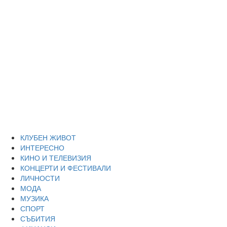
Skip
Благоевград
to
content
през нощта
Всичко около Благоевград и нощният живот можете да
намерите тук
Primary
Благоевград през нощта
Menu
КЛУБЕН ЖИВОТ
ИНТЕРЕСНО
КИНО И ТЕЛЕВИЗИЯ
КОНЦЕРТИ И ФЕСТИВАЛИ
ЛИЧНОСТИ
МОДА
МУЗИКА
СПОРТ
СЪБИТИЯ