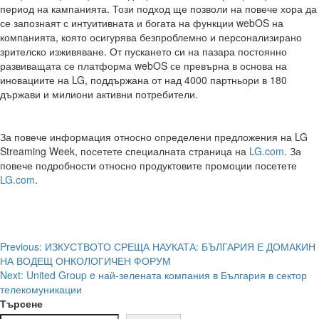
период на кампанията. Този подход ще позволи на повече хора да
се запознаят с интуитивната и богата на функции webOS на
компанията, която осигурява безпроблемно и персонализирано
зрителско изживяване. От пускането си на пазара постоянно
развиващата се платформа webOS се превърна в основа на
иновациите на LG, поддържана от над 4000 партньори в 180
държави и милиони активни потребители.
За повече информация относно определени предложения на LG
Streaming Week, посетете специалната страница на
LG.com
. За
повече подробности относно продуктовите промоции посетете
LG.com
.
Post
Previous:
ИЗКУСТВОТО СРЕЩА НАУКАТА: БЪЛГАРИЯ Е ДОМАКИН
НА ВОДЕЩ ОНКОЛОГИЧЕН ФОРУМ
navigation
Next:
United Group e най-зелената компания в България в сектор
телекомуникации
Търсене