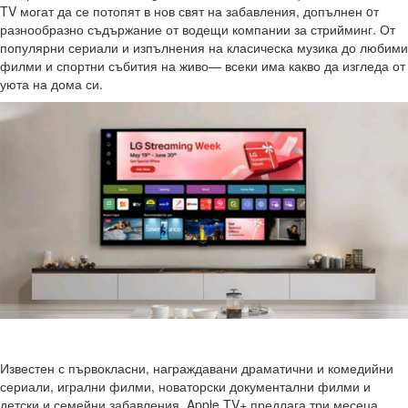
TV могат да се потопят в нов свят на забавления, допълнен oт
разнообразно съдържание от водещи компании за стрийминг. От
популярни сериали и изпълнения на класическа музика до любими
филми и спортни събития на живо— всеки има какво да изгледа от
уюта на дома си.
Известен с първокласни, награждавани драматични и комедийни
сериали, игрални филми, новаторски документални филми и
детски и семейни забавления, Apple TV+ предлага три месеца