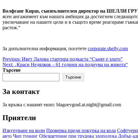
Волфганг Кирш, съизпълнителен директор на ШЕЛЛИ ГР
ясен ангажимент към нашата амбиция да достигнем следващото 
увеличаване на нашите цели и в същото време реагираме гъвка
растеж.“
За допълнителна информация, посетете
corporate.shelly.com
Post
Previous:
Ивет Лалова стартира подкаста “Сънят е злато”
Next:
„Краси Недялков – 61 години на подиума на живота“
navigation
Търсене
Търсене
За контакт
За връзка с нашият екип: blagoevgrad.at.night@gmail.com
Приятели
Изкупуване на коли
Проверка преди покупка на кола
Софтуерн
авто
Чип тунинг
Обезщетение при трудова злополука
Добър ад