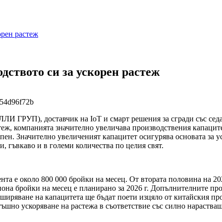
рен растеж
твото си за ускорен растеж
ЛИ ГРУП), доставчик на IoT и смарт решения за сгради със седа
стеж, компанията значително увеличава производствения капацит
пен. Значително увеличеният капацитет осигурява основата за у
гъвкаво и в големи количества по целия свят.
та е около 800 000 бройки на месец. От втората половина на 202
она бройки на месец е планирано за 2026 г. Допълнителните п
ширяване на капацитета ще бъдат поети изцяло от китайския про
шно ускоряване на растежа в съответствие със силно нараства