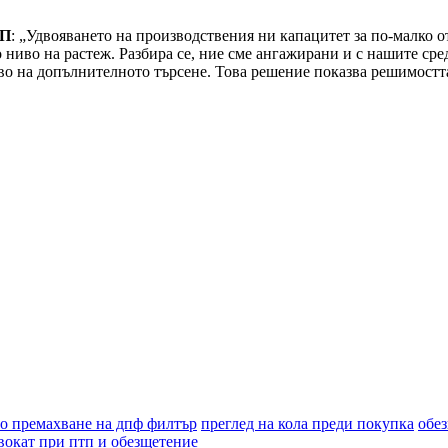
УП
: „Удвояването на производствения ни капацитет за по-малко о
ниво на растеж. Разбира се, ние сме ангажирани и с нашите сре
во на допълнителното търсене. Това решение показва решимостта,
о премахване на дпф филтър
преглед на кола преди покупка
обе
вокат при птп и обезщетение