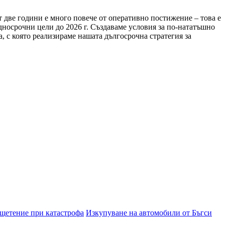
т две години е много повече от оперативно постижение – това е
дносрочни цели до 2026 г. Създаваме условия за по-нататъшно
 с която реализираме нашата дългосрочна стратегия за
зщетение при катастрофа
Изкупуване на автомобили от Бъгси