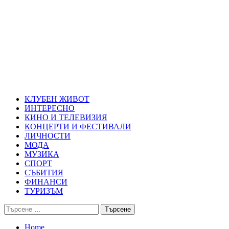
Skip
Благоевград през нощта
to
content
Всичко около Благоевград и нощният живот можете да намерит
Primary
Благоевград през нощта
Menu
КЛУБЕН ЖИВОТ
ИНТЕРЕСНО
КИНО И ТЕЛЕВИЗИЯ
КОНЦЕРТИ И ФЕСТИВАЛИ
ЛИЧНОСТИ
МОДА
МУЗИКА
СПОРТ
СЪБИТИЯ
ФИНАНСИ
ТУРИЗЪМ
Търсене
за:
Home