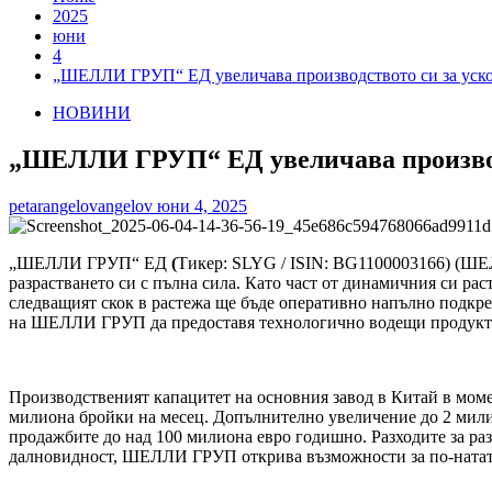
2025
юни
4
„ШЕЛЛИ ГРУП“ ЕД увеличава производството си за уско
НОВИНИ
„ШЕЛЛИ ГРУП“ ЕД увеличава производс
petarangelovangelov
юни 4, 2025
„ШЕЛЛИ ГРУП“ ЕД
(
Тикер: SLYG / ISIN: BG1100003166) (ШЕЛ
разрастването си с пълна сила. Като част от динамичния си ра
следващият скок в растежа ще бъде оперативно напълно подкре
на ШЕЛЛИ ГРУП да предоставя технологично водещи продукти, 
Производственият капацитет на основния завод в Китай в момен
милиона бройки на месец. Допълнително увеличение до 2 мили
продажбите до над 100 милиона евро годишно. Разходите за раз
далновидност, ШЕЛЛИ ГРУП открива възможности за по-нататъ