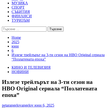
МУЗИКА
СПОРТ
СЪБИТИЯ
ФИНАНСИ
ТУРИЗЪМ
Търсене
за:
Home
2025
юни
6
Излезе трейлърът на 3-ти сезон на HBO Original сериала
“Позлатената епоха”
КИНО И ТЕЛЕВИЗИЯ
НОВИНИ
Излезе трейлърът на 3-ти сезон на
HBO Original сериала “Позлатената
епоха”
petarangelovangelov
юни 6, 2025