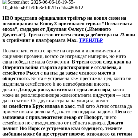
HBO представи официалния трейлър на новия сезон на
номинирания за Emmy® оригинален сериал “Позлатената
епоха”, създаден от Джулиан Фелоус („Имението
Даунтън“). Трети сезон от осем епизода дебютира на 23 юни
в стрийминг в платформата Max.
ТРЕЙЛЪР
Позлатената епоха е време на огромни икономически и
социални промени, когато се изграждат империи, но нито
една победа не идва без жертви.
В трети сезон след края на
Оперната война старата аристокрация е отслабена, а
семейство Ръсел е на път да заеме челното място в
обществото.
Бърта е устремена към престижна цел, която би
издигнала семейството ѝ до невъобразими висоти,
докато
Джордж рискува всичко с една авантюра
, която
може да революционизира железопътната индустрия — или
да го съсипе. От другата страна на улицата, домът
на
семейство Брук изпада в хаос
, тъй като Агнес отказва да
приеме новата роля на Ада като господарка на дома.
Пеги се
запознава с привлекателен лекар от Нюпорт
, чието
семейство не е въодушевено от нейната кариера.
Докато
целият Ню Йорк се устремява към бъдещето, техните
амбиции може би ще струват повече, отколкото са готови