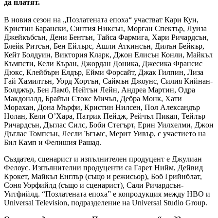
да платят.
В новия сезон на „Позлатената епоха“ участват Кари Кун,
Кристин Барански, Синтия Никсън, Морган Спектър, Луиза
Джейкъбсън, Дени Бентън, Тайса Фармига, Хари Ричардсън,
Блейк Ритсън, Бен Ейлърс, Ашли Аткинсън, Дилън Бейкър,
Кейт Болдуин, Виктория Кларк, Джон Елисън Конли, Майкъл
Къмпсти, Кели Къран, Джордан Доника, Джесика Франсис
Дюкс, Клейбърн Елдър, Ейми Форсайт, Джак Гилпин, Лиза
Гай Хамилтън, Уорд Хортън, Саймън Джоунс, Силия Кийнан-
Болджър, Бен Ламб, Нейтън Лейн, Андреа Мартин, Одра
Макдоналд, Брайън Стокс Мичъл, Дебра Монк, Хати
Морахан, Дона Мърфи, Кристин Нилсен, Пол Александър
Нолан, Кели О’Хара, Патрик Пейдж, Рейчъл Пикап, Тейлър
Ричардсън, Дъглас Силс, Боби Стегърт, Ерин Уилхелми, Джон
Дъглас Томпсън, Лесли Ъгъмс, Мерит Уивър, с участието на
Бил Камп и Фелишия Рашад.
Създател, сценарист и изпълнителен продуцент е Джулиан
Фелоус. Изпълнителни продуценти са Гарет Нийм, Дейвид
Крокет, Майкъл Енглър (също и режисьор), Боб Грийнблат,
Соня Уорфийлд (също и сценарист), Сали Ричардсън-
Уитфийлд. “Позлатената епоха” е копродукция между HBO и
Universal Television, подразделение на Universal Studio Group.