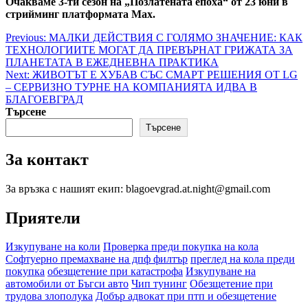
Очакваме 3-ти сезон на „Позлатената епоха“ от 23 юни в
стрийминг платформата Max.
Post
Previous:
МАЛКИ ДЕЙСТВИЯ С ГОЛЯМО ЗНАЧЕНИЕ: КАК
ТЕХНОЛОГИИТЕ МОГАТ ДА ПРЕВЪРНАТ ГРИЖАТА ЗА
navigation
ПЛАНЕТАТА В ЕЖЕДНЕВНА ПРАКТИКА
Next:
ЖИВОТЪТ Е ХУБАВ СЪС СМАРТ РЕШЕНИЯ ОТ LG
– СЕРВИЗНО ТУРНЕ НА КОМПАНИЯТА ИДВА В
БЛАГОЕВГРАД
Търсене
Търсене
За контакт
За връзка с нашият екип: blagoevgrad.at.night@gmail.com
Приятели
Изкупуване на коли
Проверка преди покупка на кола
Софтуерно премахване на дпф филтър
преглед на кола преди
покупка
обезщетение при катастрофа
Изкупуване на
автомобили от Бъгси авто
Чип тунинг
Обезщетение при
трудова злополука
Добър адвокат при птп и обезщетение