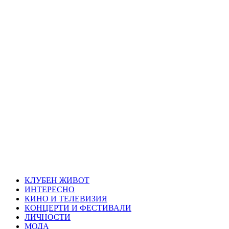
Skip
Благоевград
to
content
през нощта
Всичко около Благоевград и нощният живот можете да
намерите тук
Primary
Благоевград през нощта
Menu
КЛУБЕН ЖИВОТ
ИНТЕРЕСНО
КИНО И ТЕЛЕВИЗИЯ
КОНЦЕРТИ И ФЕСТИВАЛИ
ЛИЧНОСТИ
МОДА