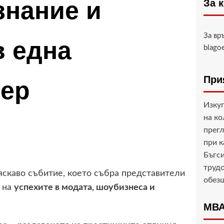
знание и
За 
За вр
в една
blago
При
чер
Изкуп
на ко
прегл
при 
Бъгси
трудо
яскаво събитие, което събра представители
обез
а на
успехите в модата, шоубизнеса и
МВА