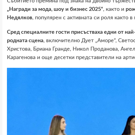
Събитието премина под знака на двойно тържест
„Награди за мода, шоу и бизнес 2025“
, както и
рож
Недялков
, популярен с активната си роля както в
Сред специалните гости присъстваха едни от най
родната сцена
, включително Дует „Аморе“, Свето
Христова, Бриана Гранде, Никол Проданова, Анг
Карагенова и още десетки представители на арти