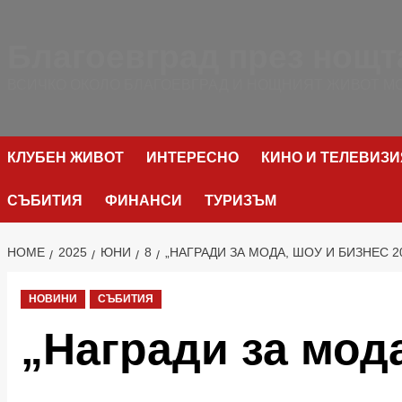
Skip
to
Благоевград през нощт
content
ВСИЧКО ОКОЛО БЛАГОЕВГРАД И НОЩНИЯТ ЖИВОТ МО
КЛУБЕН ЖИВОТ
ИНТЕРЕСНО
КИНО И ТЕЛЕВИЗИ
СЪБИТИЯ
ФИНАНСИ
ТУРИЗЪМ
HOME
2025
ЮНИ
8
„НАГРАДИ ЗА МОДА, ШОУ И БИЗНЕС 2
НОВИНИ
СЪБИТИЯ
„Награди за мода