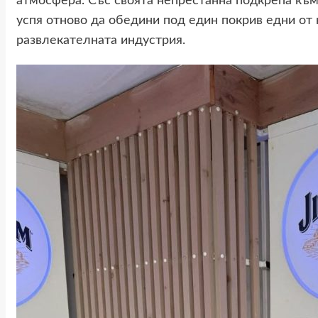
атмосфера. Със своята непрестанна подкрепа към
успя отново да обедини под един покрив едни от
развлекателната индустрия.