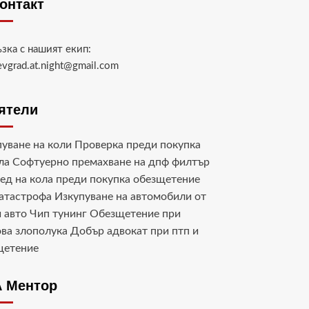
контакт
ъзка с нашият екип:
evgrad.at.night@gmail.com
ятели
уване на коли
Проверка преди покупка
ла
Софтуерно премахване на дпф филтър
ед на кола преди покупка
обезщетение
катастрофа
Изкупуване на автомобили от
 авто
Чип тунинг
Обезщетение при
ва злополука
Добър адвокат при птп и
щетение
 Ментор