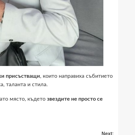
чки присъстващи
, които направиха събитието
а, таланта и стила.
ато място, където
звездите не просто се
Next: