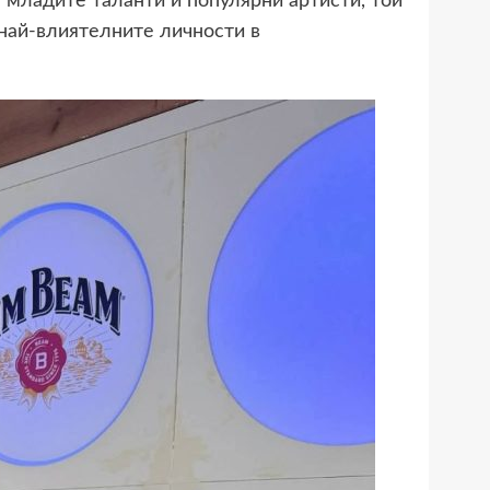
 младите таланти и популярни артисти, той
 най-влиятелните личности в