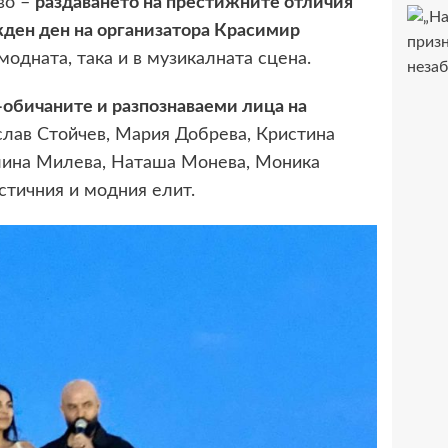
во –
раздаването на престижните отличия
ден ден на организатора Красимир
 модната, така и в музикалната сцена.
-обичаните и разпознаваеми лица на
слав Стойчев, Мария Добрева, Кристина
елина Милева, Наташа Монева, Моника
стичния и модния елит.