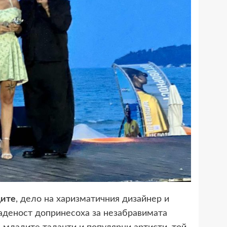
дите
, дело на харизматичния дизайнер и
даденост допринесоха за незабравимата