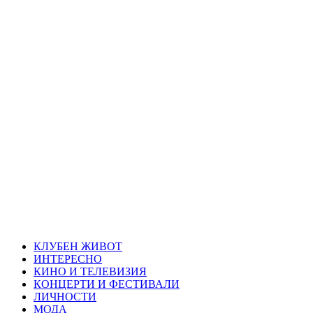
Skip
Благоевград
to
content
през нощта
Всичко около Благоевград и нощният живот можете да
намерите тук
Primary
Благоевград през нощта
Menu
КЛУБЕН ЖИВОТ
ИНТЕРЕСНО
КИНО И ТЕЛЕВИЗИЯ
КОНЦЕРТИ И ФЕСТИВАЛИ
ЛИЧНОСТИ
МОДА