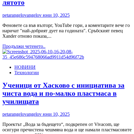
лятото
petarangelovangelov
юни 10, 2025
Феновете са във възторг, YouTube гори, а коментарите вече го
наричат "най-добрият дует на годината". Сръбският певец
Xander отново показа,...
Read
Продължи четенето..
more
about
Xander
НОВИНИ
и
Технологии
Симона
взривиха
Балканите
Ученици от Хасково с инициатива за
с
чиста вода и по-малко пластмаса в
„Zega“
–
училищата
сръбско-
българският
petarangelovangelov
юни 10, 2025
хит
на
Проектът „Вода за бъдещето“, подкрепен от Vivacom, ще
лятото
осигури пречистена чешмяна вода и ще намали пластмасовите