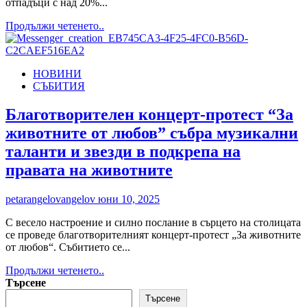
отпадъци с над 20%...
Read
Продължи четенето..
more
about
Ученици
НОВИНИ
от
СЪБИТИЯ
Хасково
с
инициатива
Благотворителен концерт-протест “За
за
животните от любов” събра музикални
чиста
вода
таланти и звезди в подкрепа на
и
правата на животните
по-
малко
пластмаса
petarangelovangelov
юни 10, 2025
в
училищата
С весело настроение и силно послание в сърцето на столицата
се проведе благотворителният концерт-протест „За животните
от любов“. Събитието се...
Read
Продължи четенето..
more
Търсене
about
Търсене
Благотворителен