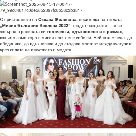
С пристигането на
Оксана Желяпова
, носителка на титлата
„Мисис България Вселена 2022“
, градът разцъфтя – тя се
завърна в родината си
творчески, вдъхновено и с размах
,
какъвто само хора с мисия носят със себе си. Нейната е ясна: да
обединява, да вдъхновява и да създава мостове между културите
чрез силата на изкуството и модата.