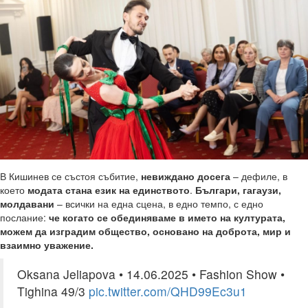
В Кишинев се състоя събитие,
невиждано досега
– дефиле, в
което
модата стана език на единството
.
Българи, гагаузи,
молдавани
– всички на една сцена, в едно темпо, с едно
послание:
че когато се обединяваме в името на културата,
можем да изградим общество, основано на доброта, мир и
взаимно уважение.
Oksana Jeliapova • 14.06.2025 • Fashion Show •
Tighina 49/3
pic.twitter.com/QHD99Ec3u1