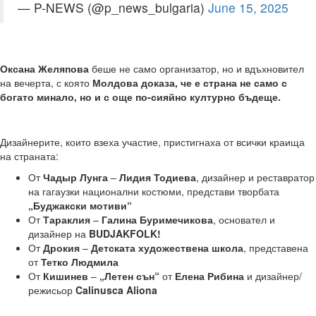
— P-NEWS (@p_news_bulgaria)
June 15, 2025
Оксана Желяпова
беше не само организатор, но и вдъхновител
на вечерта, с която
Молдова доказа, че е страна не само с
богато минало, но и с още по-сияйно културно бъдеще.
Дизайнерите, които взеха участие, пристигнаха от всички краища
на страната:
От
Чадыр Лунга
–
Лидия Тодиева
, дизайнер и реставратор
на гагаузки национални костюми, представи творбата
„Буджакски мотиви“
От
Тараклия
–
Галина Буримечикова
, основател и
дизайнер на
BUDJAKFOLK!
От
Дрокия
–
Детската художествена школа
, представена
от
Тетко Людмила
От
Кишинев
–
„Летен сън“
от
Елена Рибина
и дизайнер/
режисьор
Calinusca Aliona