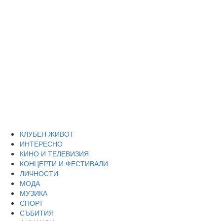
Skip
Благоевград
to
content
през нощта
Всичко около Благоевград и нощният живот можете да
намерите тук
Primary
Благоевград през нощта
Menu
КЛУБЕН ЖИВОТ
ИНТЕРЕСНО
КИНО И ТЕЛЕВИЗИЯ
КОНЦЕРТИ И ФЕСТИВАЛИ
ЛИЧНОСТИ
МОДА
МУЗИКА
СПОРТ
СЪБИТИЯ