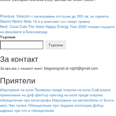
Post
Previous:
Vivacom с ексклузивни отстъпки до 300 лв. за серията
Xiaomi Redmi Note 14 и в комплект със смарт гривна
navigation
Next:
Coca-Cola The Voice Happy Energy Tour 2025 покори сърцата
на феновете в Благоевград
Търсене
Търсене
За контакт
За връзка с нашият екип: blagoevgrad.at.night@gmail.com
Приятели
Изкупуване на коли
Проверка преди покупка на кола
Софтуерно
премахване на дпф филтър
преглед на кола преди покупка
обезщетение при катастрофа
Изкупуване на автомобили от Бъгси
авто
Чип тунинг
Обезщетение при трудова злополука
Добър
адвокат при птп и обезщетение