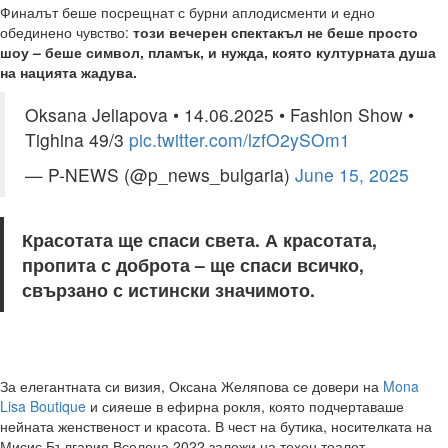
Финалът беше посрещнат с бурни аплодисменти и едно
обединено чувство:
този вечерен спектакъл не беше просто
шоу – беше символ, пламък, и нужда, която културната душа
на нацията жадува.
Oksana Jeliapova • 14.06.2025 • Fashion Show •
Tighina 49/3
pic.twitter.com/lzfO2ySOm1
— P-NEWS (@p_news_bulgaria)
June 15, 2025
Красотата ще спаси света. А красотата,
пропита с доброта – ще спаси всичко,
свързано с истински значимото.
За елегантната си визия, Оксана Желяпова се довери на
Mona
Lisa Boutique
и сияеше в ефирна рокля, която подчертаваше
нейната женственост и красота. В чест на бутика, носителката на
Мисис България Вселена 2022 заложи на техен тоалет.