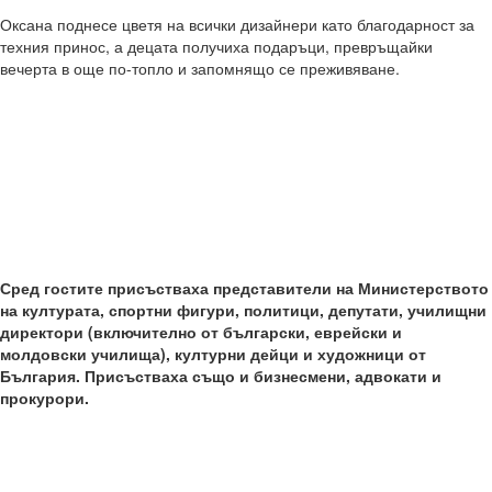
Оксана поднесе цветя на всички дизайнери като благодарност за
техния принос, а децата получиха подаръци, превръщайки
вечерта в още по-топло и запомнящо се преживяване.
Сред гостите присъстваха представители на Министерството
на културата, спортни фигури, политици, депутати, училищни
директори (включително от български, еврейски и
молдовски училища), културни дейци и художници от
България. Присъстваха също и бизнесмени, адвокати и
прокурори.