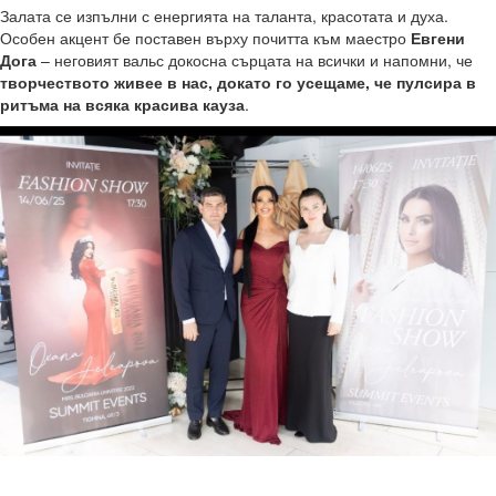
Залата се изпълни с енергията на таланта, красотата и духа.
Особен акцент бе поставен върху почитта към маестро
Евгени
Дога
– неговият вальс докосна сърцата на всички и напомни, че
творчеството живее в нас, докато го усещаме, че пулсира в
ритъма на всяка красива кауза
.