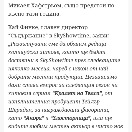
Микаел Хафстрьом, също предстои по-
късно тази година.
Кай Финке, главен директор
“Съдържание” в SkyShowtime, заяви
:
„Развълнувани сме да обявим редица
холивудски хитове, които ще бъдат
достъпни в SkyShowtime през следващите
няколко месеца, наред с някои от най-
добрите местни продукции. Независимо
дали става въпрос за следващия сезон на
хитовия сериал
“
Кралят на Тълса”,
от
изпълнителния продуцент Тейлър
Шеридан, за награждавани фаворити,
като
“Анора”
и
“Злосторница”,
или ще
видите любим местен актьор
в чисто нов