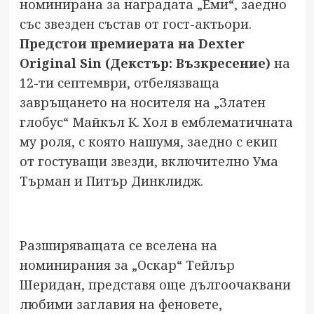
номинирана за наградата „Еми“, заедно
със звезден състав от гост-актьори.
Предстои премиерата на Dexter
Original Sin (Декстър: Възкресение)
на
12-ти септември, отбелязваща
завръщането на носителя на „Златен
глобус“ Майкъл К. Хол в емблематичната
му роля, с която нашумя, заедно с екип
от гостуващи звезди, включително Ума
Търман и Питър Динклидж.
Разширяващата се вселена на
номинирания за „Оскар“ Тейлър
Шеридан, представя още дългоочаквани
любими заглавия на феновете,