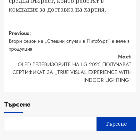
средна възраст, които работят в
компания за доставка на хартия,
Post
Previous:
Втори сезон на „Спешни случаи в Питсбърг” е вече в
navigation
продукция
Next:
OLED ТЕЛЕВИЗОРИТЕ НА LG 2025 ПОЛУЧАВАТ
СЕРТИФИКАТ ЗА „TRUE VISUAL EXPERIENCE WITH
INDOOR LIGHTING“
Търсене
Търсене