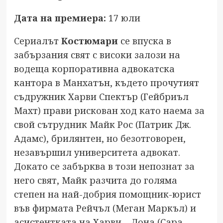
Дата на премиера:
17 юли
Сериалът
Костюмари
се впуска в
забързания свят с високи залози на
водеща корпоративна адвокатска
кантора в Манхатън, където прочутият
съдружник Харви Спектър (Гейбриъл
Махт) прави рискован ход като наема за
свой сътрудник Майк Рос (Патрик Дж.
Адамс), брилянтен, но безотговорен,
незавършил университета адвокат.
Докато се забърква в този непознат за
него свят, Майк разчита до голяма
степен на най-добрия помощник-юрист
във фирмата Рейчъл (Меган Маркъл) и
асистентката на Харви – Дона (Сара