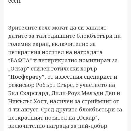
есен.
Зрителите вече могат да си запазят
датите за тазгодишните блокбъстъри на
големия екран, включително за
петкратния носител на наградата
“БАФТА” и четирикратно номиниран за
„Оскар“ стилен готически хорър
“
Носферату”,
от известния сценарист и
режисьор Робърт Егърс, с участието на
Бил Скарсгард, Лили-Роуз Мелъди Деп и
Никълъс Холт, наличен за стрийминг от
4-ти август. Сред другите блокбъстъри са
петкратният носител на „Оскар“,
включително награда за най-добър