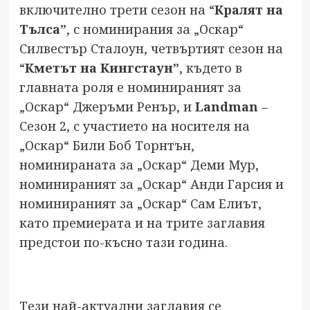
включително трети сезон на “
Кралят на
Тълса”
, с номинирания за „Оскар“
Силвестър Сталоун, четвъртият сезон на
“
Кметът на Кингстаун”
, където в
главната роля е номинираният за
„Оскар“ Джеръми Ренър, и
Landman
–
Сезон 2, с участието на носителя на
„Оскар“ Били Боб Торнтън,
номинираната за „Оскар“ Деми Мур,
номинираният за „Оскар“ Анди Гарсия и
номинираният за „Оскар“ Сам Елиът,
като премиерата и на трите заглавия
предстои по-късно тази година.
Тези най-актуални заглавия се