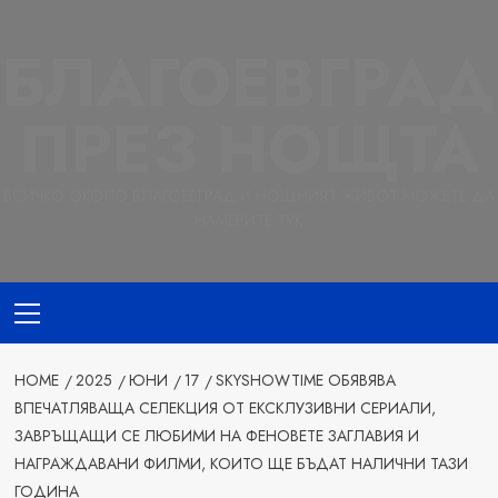
Skip
to
БЛАГОЕВГРАД
content
ПРЕЗ НОЩТА
ВСИЧКО ОКОЛО БЛАГОЕВГРАД И НОЩНИЯТ ЖИВОТ МОЖЕТЕ ДА
НАМЕРИТЕ ТУК
Primary
Menu
HOME
2025
ЮНИ
17
SKYSHOWTIME ОБЯВЯВА
ВПЕЧАТЛЯВАЩА СЕЛЕКЦИЯ ОТ ЕКСКЛУЗИВНИ СЕРИАЛИ,
ЗАВРЪЩАЩИ СЕ ЛЮБИМИ НА ФЕНОВЕТЕ ЗАГЛАВИЯ И
НАГРАЖДАВАНИ ФИЛМИ, КОИТО ЩЕ БЪДАТ НАЛИЧНИ ТАЗИ
ГОДИНА