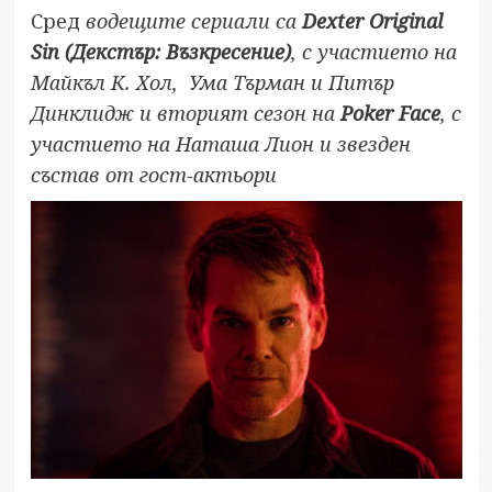
Сред
водещите сериали са
Dexter Original
Sin
(Декстър: Възкресение)
, с участието на
Майкъл К. Хол, Ума Търман и Питър
Динклидж и вторият сезон на
Poker Face
, с
участието на Наташа Лион и звезден
състав от гост-актьори