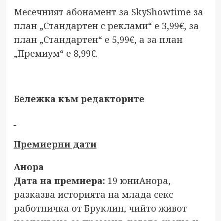
Месечният абонамент за SkyShowtime за
план „Стандартен с реклами“ е 3,99€, за
план „Стандартен“ е 5,99€, а за план
„Премиум“ е 8,99€.
Бележк
а
към редакторите
Премиерни дати
Анора
Дата на премиера:
19 юниАнора,
разказва историята на млада секс
работничка от Бруклин, чийто живот