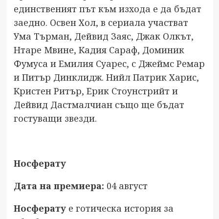
единственият път към изхода е да бъдат
заедно. Освен Хол, в сериала участват
Ума Търман, Дейвид Заяс, Джак Олкът,
Нтаре Мвине, Кадия Сараф, Доминик
Фумуса и Емилия Суарес, с Джеймс Ремар
и Питър Динклидж. Нийл Патрик Харис,
Кристен Ритър, Ерик Стоунстрийт и
Дейвид Дастмалчиан също ще бъдат
гостуващи звезди.
Носферату
Дата на премиера:
04 август
Носферату
е готическа история за