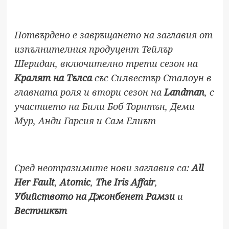
Потвърдено е завръщането на заглавия от
изпълнителния продуцент Тейлър
Шеридан, включително трети сезон на
Кралят на Тълса
със Силвестър Сталоун в
главната роля и втори сезон на
Landman
, с
участието на Били Боб Торнтън, Деми
Мур, Анди Гарсия и Сам Елиът
Сред неотразимите нови заглавия са:
All
Her Fault
,
Atomic
,
The Iris Affair
,
Убийството на Джонбенет
Рамзи
и
Вестникът