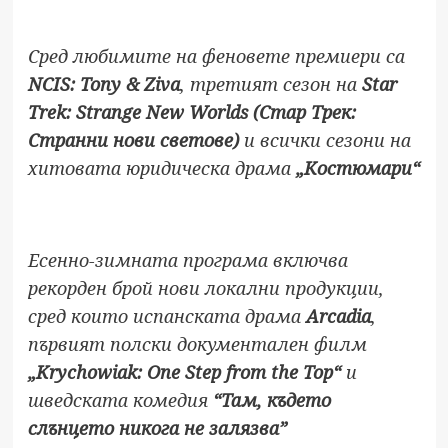
Сред любимите на феновете премиери са
NCIS: Tony & Ziva
, третият сезон на
Star
Trek: Strange New Worlds (Стар Трек:
Странни нови светове)
и всички сезони на
хитовата юридическа драма
„Костюмари“
Есенно-зимната програма включва
рекорден брой нови локални продукции,
сред които испанската драма
Arcadia
,
първият полски документален филм
„Krychowiak: One Step from the Top“
и
шведската комедия
“Там, където
слънцето никога не залязва”