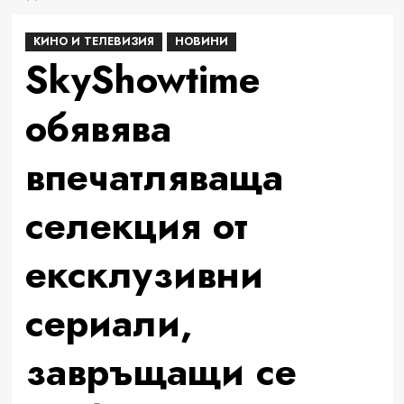
КИНО И ТЕЛЕВИЗИЯ
НОВИНИ
SkyShowtime
обявява
впечатляваща
селекция от
ексклузивни
сериали,
завръщащи се