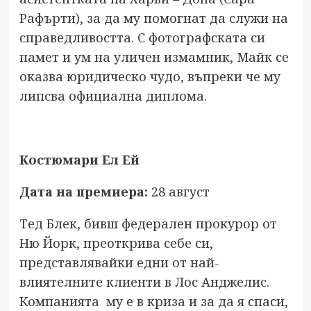
Рафърти), за да му помогнат да служи на
справедливостта. С фотографската си
памет и ум на уличен измамник, Майк се
оказва юридическо чудо, въпреки че му
липсва официална диплома.
Костюмари Ел Ей
Дата на премиера:
28 август
Тед Блек, бивш федерален прокурор от
Ню Йорк, преоткрива себе си,
представлявайки едни от най-
влиятелните клиенти в Лос Анджелис.
Компанията му е в криза и за да я спаси,