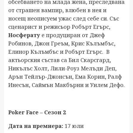
обсебването на млада жена, преследвана
от страшен вампир, влюбен в нея и
носещ неописуем ужас след себе си. Със
сценарист и режисьор Робърт Егърс,
Носферату
е продуциран от Джеф
Робинов, Джон Греъм, Крис Кълъмбъс,
Елинор Кълъмбъс и Робърт Егърс. В
актьорския състав са Бил Скарсгард,
Никълъс Холт, Лили-Роуз Мелъди Деп,
Арън Тейлър-Джонсън, Ема Корин, Ралф
Инесън, Саймън Макбърни и Уилем Дефо.
Poker Face – Сезон 2
Дата на премиера:
17 юли