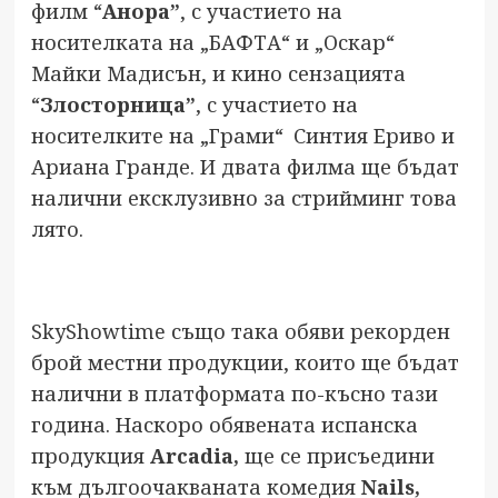
филм “
Анора”
, с участието на
носителката на „БАФТА“ и „Оскар“
Майки Мадисън, и кино сензацията
“
Злосторница”
, с участието на
носителките на „Грами“
Синтия Ериво и
Ариана Гранде. И двата филма ще бъдат
налични ексклузивно за стрийминг това
лято.
SkyShowtime също така обяви рекорден
брой местни продукции, които ще бъдат
налични в платформата по-късно тази
година. Наскоро обявената испанска
продукция
Arcadia,
ще се присъедини
към дългоочакваната комедия
Nails,