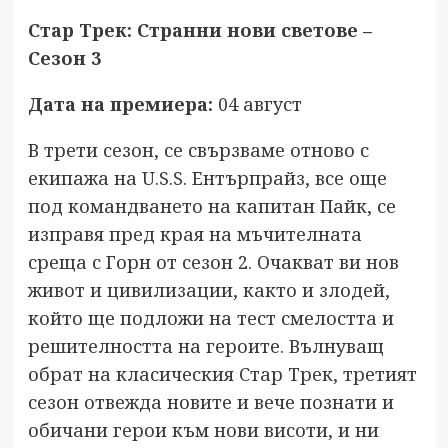
Стар Трек: Странни нови светове –
Сезон 3
Дата на премиера:
04 август
В трети сезон, се свързваме отново с
екипажа на U.S.S. Ентърпрайз, все още
под командването на капитан Пайк, се
изправя пред края на мъчителната
среща с Горн от сезон 2. Очакват ви нов
живот и цивилизации, както и злодей,
който ще подложи на тест смелостта и
решителността на героите. Вълнуващ
обрат на класическия Стар Трек, третият
сезон отвежда новите и вече познати и
обичани герои към нови висоти, и ни