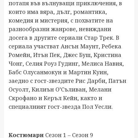
потапя във вълнуващи приключения, в
които има вяра, дълг, романтика,
комедия и мистерия, с похватите на
разнообразни жанрове, невиждани
досега в другите сериали Стар Трек. В
сериала участват Ансън Маунт, Ребека
Ромeйн, Итън Пек, Джес Буш, Кристина
Чонг, Селия Роуз Гудинг, Мелиса Навия,
Бабс Олусанмокун и Мартин Куин,
заедно с гост-звездите Рис Дарби, Патън
Осуолт, Килиън О’Съливан, Мелани
Скрофано и Керъл Кейн, както и
специалният гост-звезда Пол Уесли.
Костюмари
Сезон 1 – Сезон 9