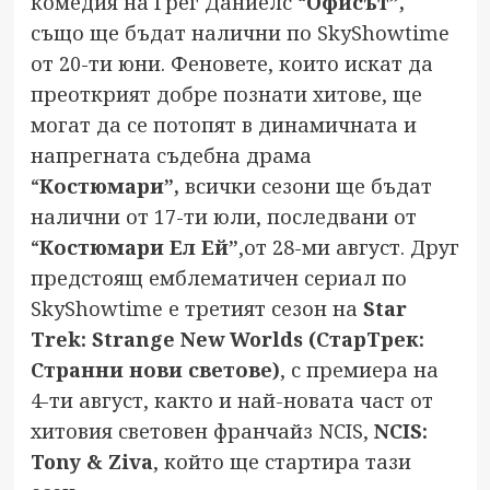
комедия на Грег Даниелс “
Офисът”,
също ще бъдат налични по SkyShowtime
от 20-ти юни. Феновете, които искат да
преоткрият добре познати хитове, ще
могат да се потопят в динамичната и
напрегната съдебна драма
“
Костюмари”,
всички сезони ще бъдат
налични от 17-ти юли, последвани от
“
Костюмари Ел Ей”
,от 28-ми август. Друг
предстоящ емблематичен сериал по
SkyShowtime е третият сезон на
Star
Trek: Strange New Worlds (СтарТрек:
Странни нови светове)
, с премиера на
4-ти август, както и най-новата част от
хитовия световен франчайз NCIS,
NCIS:
Tony & Ziva
, който ще стартира тази