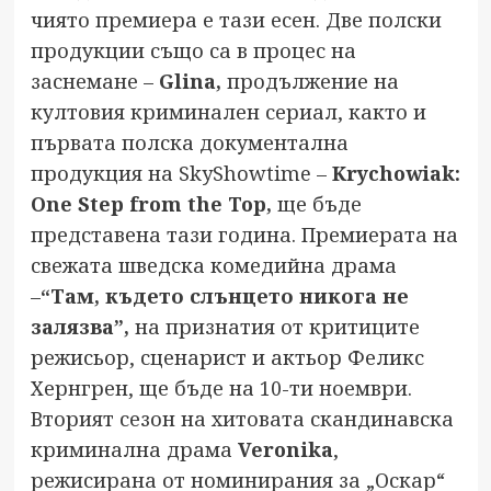
чиято премиера е тази есен. Две полски
продукции също са в процес на
заснемане –
Glina,
продължение на
култовия криминален сериал, както и
първата полска документална
продукция на SkyShowtime –
Krychowiak:
One Step from the Top,
ще бъде
представена тази година. Премиерата на
свежата шведска комедийна драма
–
“Там, където слънцето никога не
залязва”,
на признатия от критиците
режисьор, сценарист и актьор Феликс
Хернгрен, ще бъде на 10-ти ноември.
Вторият сезон на хитовата скандинавска
криминална драма
Veronika
,
режисирана от номинирания за „Оскар“