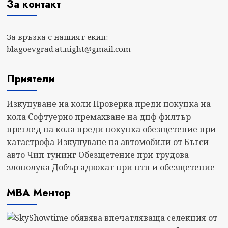
За контакт
За връзка с нашият екип:
blagoevgrad.at.night@gmail.com
Приятели
Изкупуване на коли
Проверка преди покупка на
кола
Софтуерно премахване на дпф филтър
преглед на кола преди покупка
обезщетение при
катастрофа
Изкупуване на автомобили от Бъгси
авто
Чип тунинг
Обезщетение при трудова
злополука
Добър адвокат при птп и обезщетение
МВА Ментор