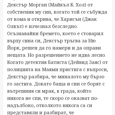
Декстър Морган (Майкъл К. Хол) от
собствения му син, когато той се събужда
от кома и открива, че Харисън (Джак
Олкът) е изчезнал безследно.
Осъзнавайки бремето, което е стоварил
върху сина си, Декстър тръгва за Ню
Йорк, решен да го намери и да оправи
нещата. Но разрешението не идва лесно.
Когато детектив Батиста (Дейвид Заяс) от
полицията на Маями пристига с въпроси,
Декстър разбира, че миналото му бързо
го застига. Докато баща и син се борят с
вътрешния си мрак, в града, който
никога не спи, те скоро се оказват по-
надълбоко, отколкото някога са си
представяли и разбират, че