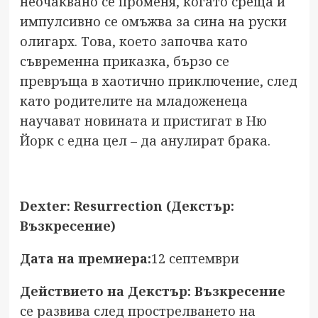
неочаквано се променя, когато среща и
импулсивно се омъжва за сина на руски
олигарх. Това, което започва като
съвременна приказка, бързо се
превръща в хаотично приключение, след
като родителите на младоженеца
научават новината и пристигат в Ню
Йорк с една цел – да анулират брака.
Dexter: Resurrection (Декстър:
Възкресение)
Дата на премиера:
12 септември
Действието на Декстър: Възкресение
се развива след прострелването на