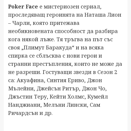
Poker Face
е мистериозен сериал,
проследяващ героинята на Наташа Лион
– Чарли, която притежава
необикновената способност да разбира
кога някой лъже. Тя тръгва на път със
своя „Плимут Баракуда“ и на всяка
спирка се сблъсква с нови герои и
странни престъпления, които не може да
не разреши. Гостуващи звезди в Сезон 2
са: Акуафина, Синтия Ериво, Джон
Мълейни, Джейсън Ритър, Джон Чо,
Джъстин Теру, Кейти Холмс, Кумейл
Нанджиани, Мелъни Лински, Сам
Ричардсън и др.