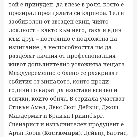
той е принуден да влезе в роля, която е
презирал през цялата си кариера. Тед е
заобиколен от звезден екип, чиято
лоялност – както към него, така и един
към друг – постоянно е подложена на
изпитание., а неспособността им да
разделят личния от професионалния
живот допълнително усложнява нещата..
Междувременно о бавно се разкриват
събития от миналото, които преди
години го карат да изостави всичко и
всички, които обича. В сериала участват
Стивън Амел, Лекс Скот Дейвис, Джош
Макдермит и Брайън Грийнбърг.
Сценарист и изпълнителен продуцент е
Арън Корш (
Костюмари
). Дейвид Бартис,