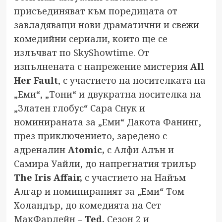
присъединяват към поредицата от
завладяващи нови драматични и свежи
комедийни сериали, които ще се
излъчват по SkyShowtimе. От
изпълнената с напрежение мистерия
All
Her Fault
, с участието на носителката на
„Еми“, „Тони“ и двукратна носителка на
„Златен глобус“ Сара Снук и
номинираната за „Еми“ Дакота Фанинг,
през приключението, заредено с
адреналин
Atomic,
с Алфи Алън и
Самира Уайли, до напрегнатия трилър
The Iris Affair,
с участието на Найъм
Алгар и номинираният за „Еми“ Том
Холандър, до комедията на Сет
МакФарлейн –
Ted,
Сезон 2 и