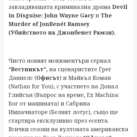
завладяващата криминална драма
Devil
in Disguise: John Wayne Gacy
и
The
Murder of JonBenét Ramsey
(
Убийството на Джонбенет
Рамзи).
Чисто новият мокюментъри сериал
“
Вестникът”,
на сценаристите Грег
Даниелс (
Офисът
) и Майкъл Коман
(Nathan for You), с участието на Донал
Глийсън (Въпрос на време, Ex Machina:
Бог от машината) и Сабрина
Импачиаторе (Белият лотус), също ще
стартира ексклузивно през есента.
Всички сезони на култовата американска