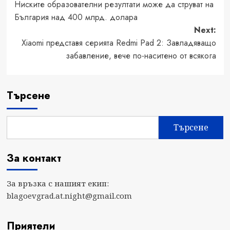
Ниските образователни резултати може да струват на
navigation
България над 400 млрд. долара
Next:
Xiaomi представя серията Redmi Pad 2: Завладяващо
забавление, вече по-наситено от всякога
Търсене
Търсене
За контакт
За връзка с нашият екип:
blagoevgrad.at.night@gmail.com
Приятели