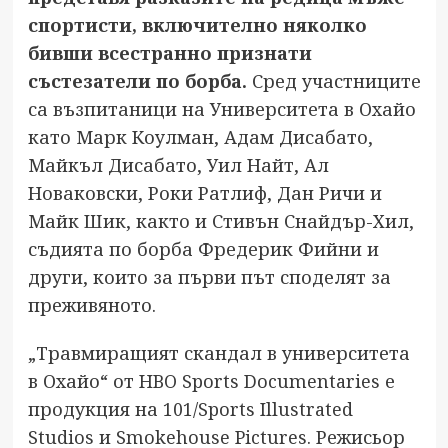
спортисти, включително няколко
бивши всестранно признати
състезатели по борба.
Сред участниците
са възпитаници на Университета в Охайо
като Марк Коулман, Адам Дисабато,
Майкъл Дисабато, Уил Найт, Ал
Новаковски, Роки Ратлиф, Дан Ричи и
Майк Шик, както и Стивън Снайдър-Хил,
съдията по борба Фредерик Фийни и
други, които за първи път споделят за
преживяното.
„Травмиращият скандал в университета
в Охайо“ от HBO Sports Documentaries е
продукция на 101/Sports Illustrated
Studios и Smokehouse Pictures. Режисьор