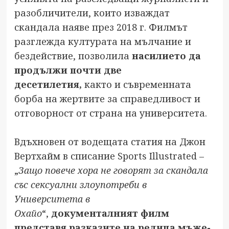
разобличители, които изваждат
скандала наяве през 2018 г. Филмът
разглежда културата на мълчание и
бездействие, позволила
насилието да
продължи почти две
десетилетия,
както и съвременната
борба на жертвите за справедливост и
отговорност от страна на университета.
Вдъхновен от водещата статия на Джон
Вертхайм в списание Sports Illustrated –
„
Защо повече хора не говорят за скандала
със сексуални злоупотреби в
Университета в
Охайо
“,
документалният филм
представя разказите на редица мъже-