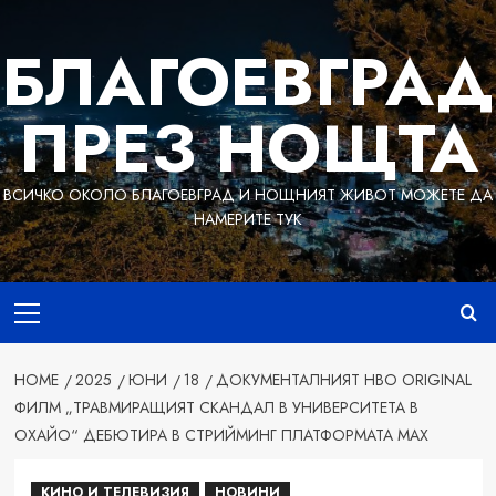
Skip
to
БЛАГОЕВГРАД
content
ПРЕЗ НОЩТА
ВСИЧКО ОКОЛО БЛАГОЕВГРАД И НОЩНИЯТ ЖИВОТ МОЖЕТЕ ДА
НАМЕРИТЕ ТУК
Primary
Menu
HOME
2025
ЮНИ
18
ДОКУМЕНТАЛНИЯТ HBO ORIGINAL
ФИЛМ „ТРАВМИРАЩИЯТ СКАНДАЛ В УНИВЕРСИТЕТА В
ОХАЙО“ ДЕБЮТИРА В СТРИЙМИНГ ПЛАТФОРМАТА MAX
КИНО И ТЕЛЕВИЗИЯ
НОВИНИ