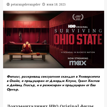
petarangelovangelov
юни 18, 2025
Филмът, разкриващ сексуалния скандал в Университета
в Охайо, е продуциран от Джордж Клуни, Грант Хеслов
и Дейвид Гласър, и е режисиран и продуциран от Ева
Орнър.
Документалният HBO Original филм