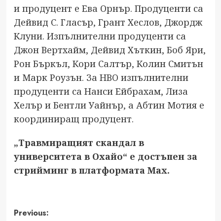
и продуцент е Ева Орнър. Продуценти са
Дейвид С. Гласър, Грант Хеслов, Джордж
Клуни. Изпълнителни продуценти са
Джон Вертхайм, Дейвид Хъткин, Боб Яри,
Рон Бъркъл, Кори Салтър, Колин Смитън
и Марк Роузън. За HBO изпълнителни
продуценти са Нанси Ейбрахам, Лиза
Хелър и Бентли Уайнър, а Абтин Мотия е
координиращ продуцент.
„Травмиращият скандал в
университета в Охайо“ е достъпен за
стрийминг в платформата Max.
Post
Previous: