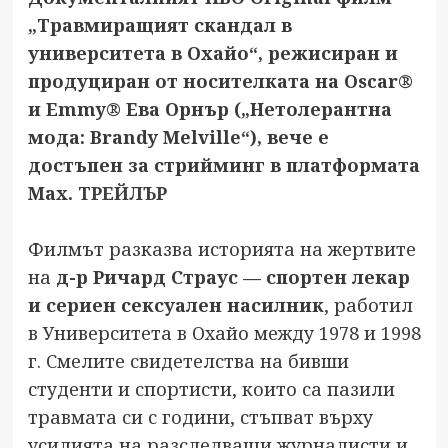
„Травмиращият скандал в
университета в Охайо“, режисиран и
продуциран от носителката на Oscar®
и Emmy® Ева Орнър („Нетолерантна
мода: Brandy Melville“), вече е
достъпен за стрийминг в платформата
Max.
ТРЕЙЛЪР
Филмът разказва историята на жертвите
на
д-р Ричард Страус — спортен лекар
и сериен сексуален насилник
, работил
в Университета в Охайо между 1978 и 1998
г. Смелите свидетелства на бивши
студенти и спортисти, които са пазили
травмата си с години, стъпват върху
усилията на разследващи журналисти и