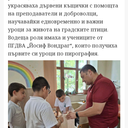
украсяваха дървени къщички с помощта
на преподаватели и доброволци,
научавайки едновременно и важни
уроци за живота на градските птици.
Водеща роля имаха и учениците от
ПГДВА „Йосиф Вондраг“, които получиха
първите си уроци по пирография.