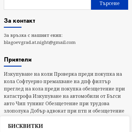
Търсене
За контакт
За връзка с нашият екип:
blagoevgrad.at.night@gmail.com
Приятели
Изкупуване на коли
Проверка преди покупка на
кола
Софтуерно премахване на дпф филтър
преглед на кола преди покупка
обезщетение при
катастрофа
Изкупуване на автомобили от Бъгси
авто
Чип тунинг
Обезщетение при трудова
злополука
Добър адвокат при птп и обезщетение
МВА Ментор
БИСКВИТКИ