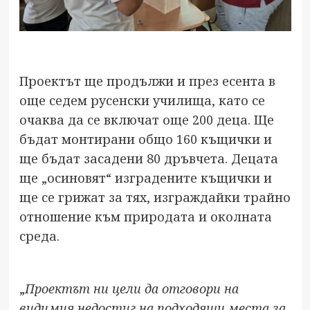
Проектът ще продължи и през есента в
още седем русенски училища, като се
очаква да се включат още 200 деца. Ще
бъдат монтирани общо 160 къщички и
ще бъдат засадени 80 дръвчета. Децата
ще „осиновят“ изградените къщички и
ще се грижат за тях, изграждайки трайно
отношение към природата и околната
среда.
„
Проектът ни цели да отговори на
видимия недостиг на подходящи места за