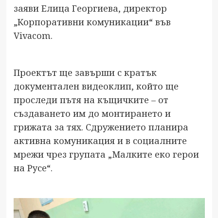
заяви Елица Георгиева, директор
„Корпоративни комуникации“ във
Vivacom.
Проектът ще завърши с кратък
документален видеоклип, който ще
проследи пътя на къщичките – от
създаването им до монтирането и
грижата за тях. Сдружението планира
активна комуникация и в социалните
мрежи чрез групата „Малките еко герои
на Русе“.