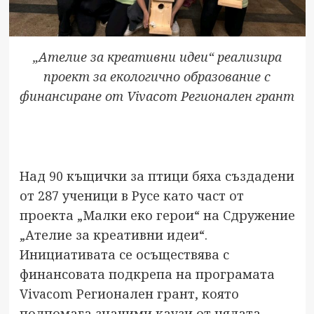
„Ателие за креативни идеи“ реализира
проект за екологично образование с
финансиране от Vivacom Регионален грант
Над 90 къщички за птици бяха създадени
от 287 ученици в Русе като част от
проекта „Малки еко герои“ на Сдружение
„Ателие за креативни идеи“.
Инициативата се осъществява с
финансовата подкрепа на програмата
Vivacom Регионален грант, която
подпомага значими каузи от цялата