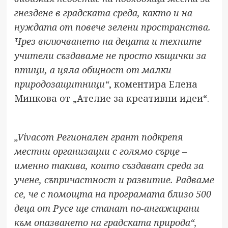
гнездене в градската среда, както и на
нуждата от повече зелени пространства.
Чрез включването на децата и техните
учители създаваме не просто къщички за
птици, а цяла общност от малки
природозащитници“
, коментира Елена
Минкова от „Ателие за креативни идеи“.
„Vivacom Регионален грант подкрепя
местни организации с голямо сърце –
именно такива, които създават среда за
учене, съпричастност и развитие. Радваме
се, че с помощта на програмата близо 500
деца от Русе ще станат по-ангажирани
към опазването на градската природа“,