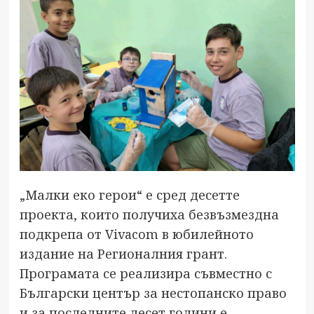
„Малки еко герои“ е сред десетте
проекта, които получиха безвъзмездна
подкрепа от Vivacom в юбилейното
издание на Регионалния грант.
Програмата се реализира съвместно с
Български център за нестопанско право
и за последните десет години е