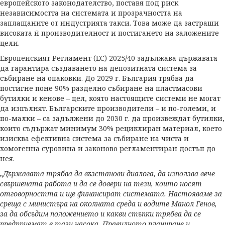
европейското законодателство, поставя под риск
независимостта на системата и прозрачността на
заплащаните от индустрията такси. Това може да застраши
високата й производителност и постигането на заложените
цели.
Европейският Регламент (ЕС) 2025/40 задължава държавата
да гарантира създаването на депозитната система за
събиране на опаковки. До 2029 г. България трябва да
постигне поне 90% разделно събиране на пластмасови
бутилки и кенове – цел, която настоящите системи не могат
да изпълнят. Българските производители – и по-големи, и
по-малки – са задължени до 2030 г. да произвеждат бутилки,
които съдържат минимум 30% рециклиран материал, което
изисква ефективна система за събиране на чиста и
хомогенна суровина и законово регламентиран достъп до
нея.
„
Държавата трябва да възстанови диалога, да използва вече
свършената работа и да се довери на тези, които носят
отговорността и ще финансират системата. Настояваме за
среща с министъра на околната среда и водите Манол Генов,
за да обсъдим положението и какви стъпки трябва да се
предприемат в тази насока. Правилното планиране и