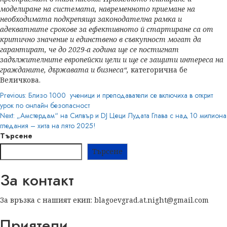
моделиране на системата, навременното приемане на
необходимата подкрепяща законодателна рамка и
адекватните срокове за ефективното й стартиране са от
критично значение и единствено в съвкупност могат да
гарантират, че до 2029-а година ще се постигнат
задължителните европейски цели и ще се защити интереса на
гражданите, държавата и бизнеса“,
категорична бе
Величкова.
Post
Previous:
Близо 1000 ученици и преподаватели се включиха в открит
урок по онлайн безопасност
navigation
Next:
„Амстердам“ на Силвър и DJ Цеци Лудата Глава с над 10 милиона
гледания – хита на лято 2025!
Търсене
Търсене
За контакт
За връзка с нашият екип: blagoevgrad.at.night@gmail.com
Приятели