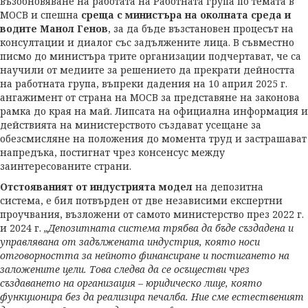
възобновяване на работата на Работната група по темата в
МОСВ и спешна
среща с министъра на околната среда и
водите Манол Генов
, за да бъде възстановен процесът на
консултации и диалог със задължените лица. В съвместно
писмо до министъра трите организации подчертават, че са
научили от медиите за решението да прекрати дейността
на работната група, въпреки дадения на 10 април 2025 г.
ангажимент от страна на МОСВ за представяне на законова
рамка до края на май. Липсата на официална информация и
действията на министерството създават усещане за
обезсмисляне на положения до момента труд и застрашават
напредъка, постигнат чрез консенсус между
заинтересованите страни.
Отстояваният от индустрията модел
на депозитна
система, е бил потвърден от две независими експертни
проучвания, възложени от самото министерство през 2022 г.
и 2024 г.
„Депозитната система трябва да бъде създадена и
управлявана от задължената индустрия, която носи
отговорността за нейното финансиране и постигането на
заложените цели. Това следва да се осъществи чрез
създаването на организация – юридическо лице, която
функционира без да реализира печалба. Ние сме естественият