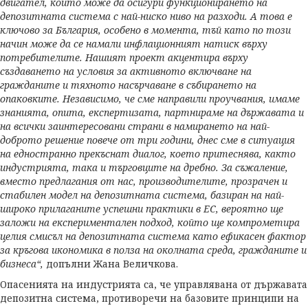
двигател, който може да осигури функционирането на
депозитната система с най-ниско ниво на разходи. А това е
ключово за България, особено в момента, тъй като по този
начин може да се намали инфлационният натиск върху
потребителите. Нашият проект акцентира върху
създаването на условия за активното включване на
гражданите и тяхното насърчаване в събирането на
опаковките. Независимо, че сме направили проучвания, имаме
знанията, опита, експертизата, партнираме на държавата и
на всички заинтересовани страни в намирането на най-
доброто решение повече от три години, днес сме в ситуация
на едностранно прекъснат диалог, което притеснява, както
индустрията, така и търговците на дребно. За съжаление,
вместо предлагания от нас, производителите, прозрачен и
стабилен модел на депозитната система, базиран на най-
широко прилаганите успешни практики в ЕС, вероятно ще
заложи на експериментален подход, който ще компрометира
целия смисъл на депозитната система като ефикасен фактор
за кръгова икономика в полза на околната среда, гражданите и
бизнеса“,
допълни Жана Величкова.
Опасенията на индустрията са, че управлявана от държавата
депозитна система, противоречи на базовите принципи на