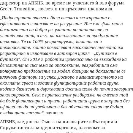
директор на АПБНБ, по време на участието ѝ във форума
Green Transition, посветен на кръговата икономика.
„Индустрията винаги е била високо ангажираната с
ефективното използване на ресурсите. Ние сме флагман в
достигането на добри резултати по отношение на
устойчивостта, в т.ч. на използваните за продуктите
опаковки. Те са 100% рециклируеми, налични са и
технологиите, които позволяват висококачественото им
рециклиране и използване в затворен цикъл – „бутилка в
бутилка“. От 2019 г. работим целенасочено за въвеждане на
депозитната система за опаковките, разработили сме
конкретно предложение за модел, базиран на доказалите се
ключови фактори за успех. Доскоро в Министерството на
околната среда и водите функционираше работна група,
където бизнесът и държавата достигнахме до почти завършен
законопроект. Сега с притеснение разбираме, че вместо той
да бъде финализиран и приет, работната група е закрита без
официално да ни уведомят и без обяснения какви ще бъдат
следващите стъпки“
, заяви тя.
АПБНБ, заедно със Съюза на пивоварите в България и
Сдружението за модерна търговия, настояват за