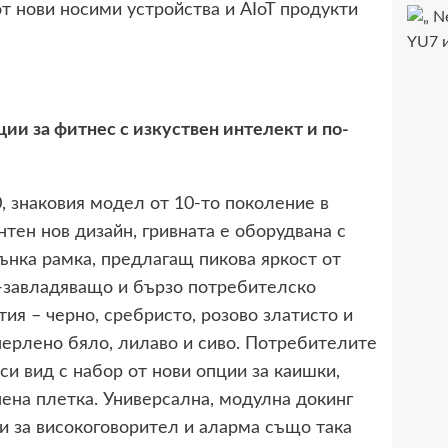
т нови носими устройства и AIoT продукти
ции за фитнес с изкуствен интелект и по-
, знаковия модел от 10-то поколение в
тен нов дизайн, гривната е оборудвана с
нка рамка, предлагащ пикова яркост от
о-завладяващо и бързо потребителско
ия – черно, сребристо, розово златисто и
перлено бяло, лилаво и сиво. Потребителите
и вид с набор от нови опции за каишки,
ена плетка. Универсална, модулна докинг
и за високоговорител и аларма също така