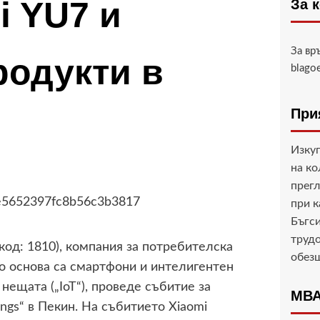
i YU7 и
За 
За вр
родукти в
blago
При
Изкуп
на ко
прегл
при 
Бъгси
трудо
в код: 1810), компания за потребителска
обез
то основа са смартфони и интелигентен
нещата („IoT“), проведе събитие за
МВА
ngs“ в Пекин. На събитието Xiaomi