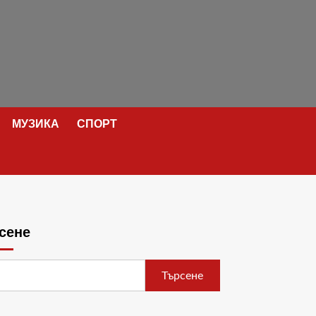
МУЗИКА
СПОРТ
сене
Търсене