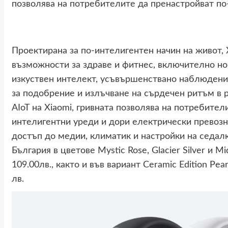
позволява на потребителите да пренастройват по-
Проектирана за по-интелигентен начин на живот, 
възможности за здраве и фитнес, включително нов
изкуствен интелект, усъвършенствано наблюдени
за подобрение и излъчване на сърдечен ритъм в 
AIoT на Xiaomi, гривната позволява на потребител
интелигентни уреди и дори електрически превозн
достъп до медии, климатик и настройки на седалк
България в цветове Mystic Rose, Glacier Silver и M
109.00лв., както и във вариант Ceramic Edition Pe
лв.