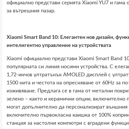
официално представи серията Xiaomi YU7 и гама о
за вътрешния пазар.
Xiaomi Smart Band 10: Елегантен нов дизайн, функ
интелигентно управление на устройствата
Xiaomi официално представи Xiaomi Smart Band 10
популярната си линия носими устройства. С елеган
1,72-инчов ултратънък AMOLED дисплей с ултратъ
1500 нита и честота на опресняване от 60Hz за п
изживяване. Предлага се в гама от метални покрит
зелено – както и керамични опции, включително 
могат допълнително да персонализират външния с
включително първокласна каишка от 100% коприн
станция за настолни компютри с вградени функци