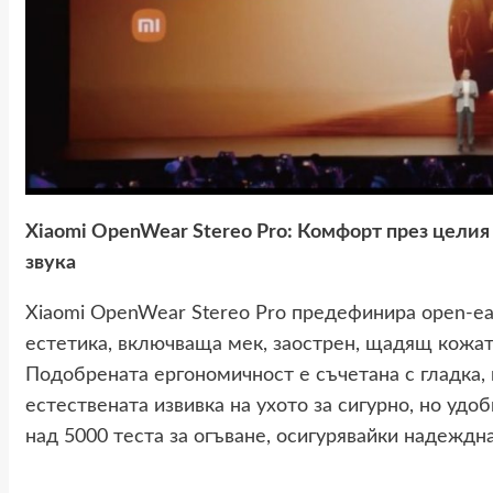
Xiaomi OpenWear Stereo Pro: Комфорт през целия 
звука
Xiaomi OpenWear Stereo Pro предефинира open-ea
естетика, включваща мек, заострен, щадящ кожат
Подобрената ергономичност е съчетана с гладка,
естествената извивка на ухото за сигурно, но удо
над 5000 теста за огъване, осигурявайки надеждн