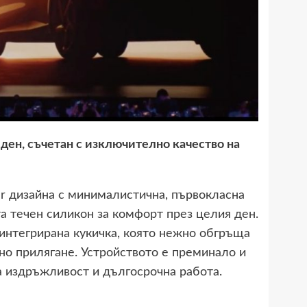
ден, съчетан с изключително качество на
r дизайна с минималистична, първокласна
а течен силикон за комфорт през целия ден.
 интегрирана кукичка, която нежно обгръща
бно прилягане. Устройството е преминало и
а издръжливост и дългосрочна работа.