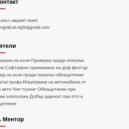
контакт
ъзка с нашият екип:
evgrad.at.night@gmail.com
ятели
уване на коли
Проверка преди покупка
ла
Софтуерно премахване на дпф филтър
ед на кола преди покупка
обезщетение
катастрофа
Изкупуване на автомобили от
 авто
Чип тунинг
Обезщетение при
ва злополука
Добър адвокат при птп и
щетение
 Ментор