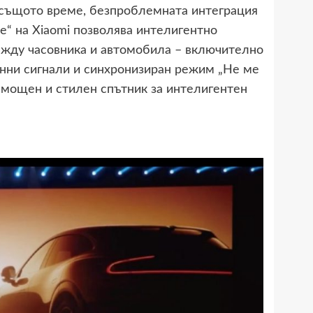
 същото време, безпроблемната интеграция
e“ на Xiaomi позволява интелигентно
ежду часовника и автомобила – включително
онни сигнали и синхронизиран режим „Не ме
 мощен и стилен спътник за интелигентен