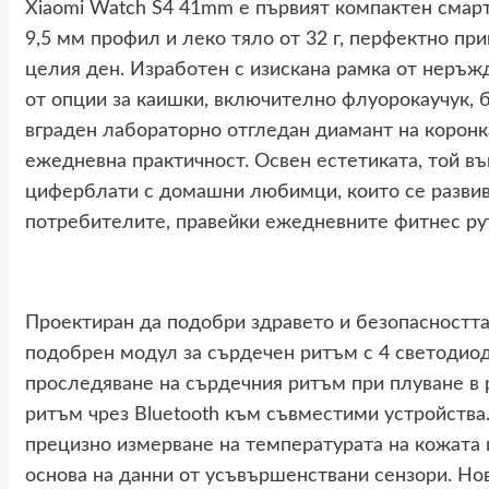
Xiaomi Watch S4 41mm е първият компактен смарт
9,5 мм профил и леко тяло от 32 г, перфектно пр
целия ден. Изработен с изискана рамка от неръж
от опции за каишки, включително флуорокаучук, 
вграден лабораторно отгледан диамант на коронка
ежедневна практичност. Освен естетиката, той в
циферблати с домашни любимци, които се развива
потребителите, правейки ежедневните фитнес рут
Проектиран да подобри здравето и безопасността
подобрен модул за сърдечен ритъм с 4 светодиод
проследяване на сърдечния ритъм при плуване в 
ритъм чрез Bluetooth към съвместими устройства
прецизно измерване на температурата на кожата 
основа на данни от усъвършенствани сензори. Но