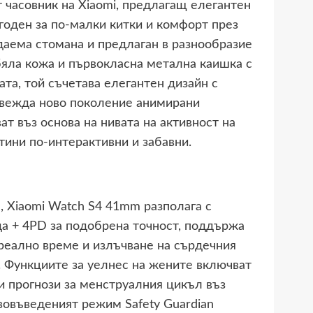
 часовник на Xiaomi, предлагащ елегантен
игоден за по-малки китки и комфорт през
даема стомана и предлаган в разнообразие
бяла кожа и първокласна метална каишка с
та, той съчетава елегантен дизайн с
ъвежда ново поколение анимирани
т въз основа на нивата на активност на
ини по-интерактивни и забавни.
, Xiaomi Watch S4 41mm разполага с
а + 4PD за подобрена точност, поддържа
реално време и излъчване на сърдечния
. Функциите за уелнес на жените включват
и прогнози за менструалния цикъл въз
вовъведеният режим Safety Guardian