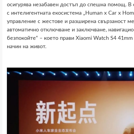
осигурява незабавен достъп до спешна помощ. В
с интелигентната екосистема „Human x Car x Hom
управление с жестове и разширена свързаност м
автоматично отключване и заключване, навигаци
безпокойте“ – което прави Xiaomi Watch S4 41mm
начин на живот.