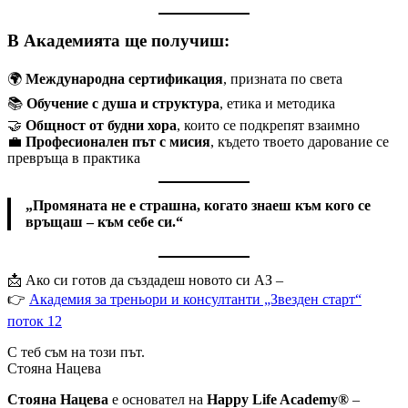
В Академията ще получиш:
🌍
Международна сертификация
, призната по света
📚
Обучение с душа и структура
, етика и методика
🤝
Общност от будни хора
, които се подкрепят взаимно
💼
Професионален път с мисия
, където твоето дарование се
превръща в практика
„Промяната не е страшна, когато знаеш към кого се
връщаш – към себе си.“
📩 Ако си готов да създадеш новото си АЗ –
👉
Академия за треньори и консултанти „Звезден старт“
поток 12
С теб съм на този път.
Стояна Нацева
Стояна Нацева
е основател на
Happy Life Academy®
–