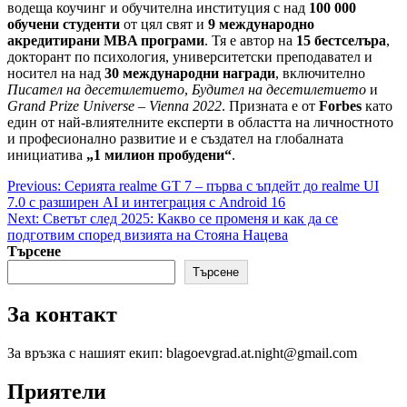
водеща коучинг и обучителна институция с над
100 000
обучени студенти
от цял свят и
9 международно
акредитирани MBA програми
. Тя е автор на
15 бестселъра
,
докторант по психология, университетски преподавател и
носител на над
30 международни награди
, включително
Писател на десетилетието
,
Будител на десетилетието
и
Grand Prize Universe – Vienna 2022
. Призната е от
Forbes
като
един от най-влиятелните експерти в областта на личностното
и професионално развитие и е създател на глобалната
инициатива
„1 милион пробудени“
.
Post
Previous:
Серията realme GT 7 – първа с ъпдейт до realme UI
7.0 с разширен AI и интеграция с Android 16
navigation
Next:
Светът след 2025: Какво се променя и как да се
подготвим според визията на Стояна Нацева
Търсене
Търсене
За контакт
За връзка с нашият екип: blagoevgrad.at.night@gmail.com
Приятели