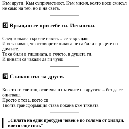
Към други. Към съпричастност. Към мисия, която носи смисъл
не само на теб, но и на света.
4️⃣
Връщаш се при себе си. Истински.
След толкова търсене навън… се завръщаш.
И осъзнаваш, че отговорите никога не са били в ръцете на
другите.
Те са били в тишината, в тялото, в душата ти.
И винаги са чакали да ги чуеш.
5️⃣
Ставаш път за други.
Когато ти светиш, осветяваш пътеките на другите – без да се
опитваш.
Просто с това, което си.
Твоята трансформация става покана към тяхната.
„Силата на един пробуден човек е по-голяма от хиляди,
които още спят.“