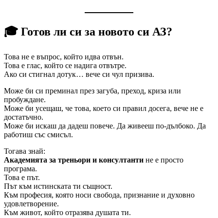
🎓
Готов ли си за новото си АЗ?
Това не е въпрос, който идва отвън.
Това е глас, който се надига отвътре.
Ако си стигнал дотук… вече си чул призива.
Може би си преминал през загуба, преход, криза или
пробуждане.
Може би усещаш, че това, което си правил досега, вече не е
достатъчно.
Може би искаш да дадеш повече. Да живееш по-дълбоко. Да
работиш със смисъл.
Тогава знай:
Академията за треньори и консултанти
не е просто
програма.
Това е път.
Път към истинската ти същност.
Към професия, която носи свобода, признание и духовно
удовлетворение.
Към живот, който отразява душата ти.