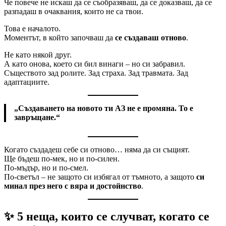
Че повече не искаш да се съобразяваш, да се доказваш, да се
разпадаш в очаквания, които не са твои.
Това е началото.
Моментът, в който започваш да
се създаваш отново
.
Не като някой друг.
А като онова, което си бил винаги – но си забравил.
Съществото зад ролите. Зад страха. Зад травмата. Зад
адаптациите.
„Създаването на новото ти АЗ не е промяна. То е
завръщане.“
Когато създадеш себе си отново… няма да си същият.
Ще бъдеш по-мек, но и по-силен.
По-мъдър, но и по-смел.
По-светъл – не защото си избягал от тъмното, а защото
си
минал през него с вяра и достойнство
.
✨
5 неща, които се случват, когато се