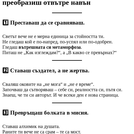
преобразиш отвътре навън
1️⃣
Преставаш да се сравняваш.
Светът вече не е мерна единица за стойността ти.
Не гледаш кой е по-напред, по-успял или по-одобрен.
Гледаш
вътрешната си метаморфоза
.
Питаш не „Как изглеждам?“, а „В какво се превърнах?“
2️⃣
Ставаш създател, а не жертва.
Сваляш оковите на „не мога“ и „не е време“.
Започваш да сътворяваш – себе си, реалността си, пътя си.
Знаеш, че ти си авторът. И че всеки ден е нова страница.
3️⃣
Превръщаш болката в мисия.
Ставаш алхимик на душата.
Раните ти вече не са срам – те са мост.