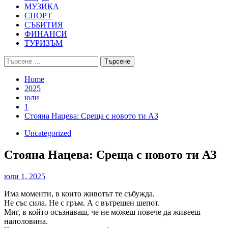
МУЗИКА
СПОРТ
СЪБИТИЯ
ФИНАНСИ
ТУРИЗЪМ
Търсене
за:
Home
2025
юли
1
Стояна Нацева: Среща с новото ти АЗ
Uncategorized
Стояна Нацева: Среща с новото ти АЗ
юли 1, 2025
Има моменти, в които животът те събужда.
Не със сила. Не с гръм. А с вътрешен шепот.
Миг, в който осъзнаваш, че не можеш повече да живееш
наполовина.