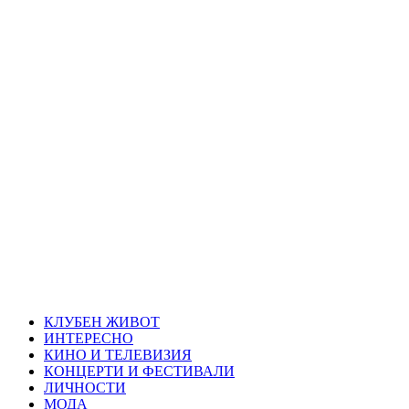
Skip
Благоевград
to
content
през нощта
Всичко около Благоевград и нощният живот можете да
намерите тук
Primary
Благоевград през нощта
Menu
КЛУБЕН ЖИВОТ
ИНТЕРЕСНО
КИНО И ТЕЛЕВИЗИЯ
КОНЦЕРТИ И ФЕСТИВАЛИ
ЛИЧНОСТИ
МОДА