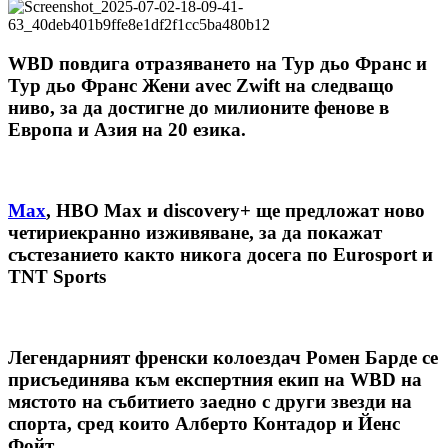
WBD повдига отразяването на Тур дьо Франс и
Тур дьо Франс Жени avec Zwift на следващо
ниво, за да достигне до милионите фенове в
Европа и Азия на 20 езика.
Max
, HBO Max и discovery+ ще предложат ново
четириекранно изживяване, за да покажат
състезанието както никога досега по Eurosport и
TNT Sports
Легендарният френски колоездач Ромен Барде се
присъединява към експертния екип на WBD на
мястото на събитието заедно с други звезди на
спорта, сред които Алберто Контадор и Йенс
Фойт