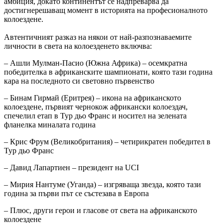
амбиция, докато континентът се надпреварва да
достигнерешаващ момент в историята на професионалното
колоездене.
Автентичният разказ на някои от най-разпознаваемите
личности в света на колоезденето включва:
– Ашли Мулман-Пасио (Южна Африка) – осемкратна
победителка в африканските шампионати, която тази година
кара на последното си световно първенство
– Бинам Гирмай (Еритрея) – икона на африканското
колоездене, първият чернокож африкански колоездач,
спечелил етап в Тур дьо Франс и носител на зелената
фланелка миналата година
– Крис Фрум (Великобритания) – четирикратен победител в
Тур дьо Франс
– Давид Лапартиен – президент на UCI
– Мирия Нантуме (Уганда) – изгряваща звезда, която тази
година за първи път се състезава в Европа
– Плюс, други герои и гласове от света на африканското
колоездене