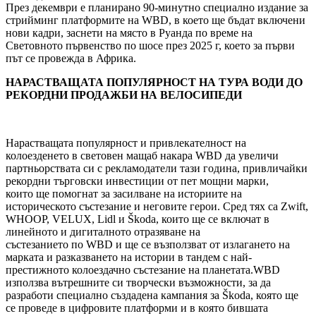
През декември е планирано 90-минутно специално издание за
стрийминг платформите на WBD, в което ще бъдат включени
нови кадри, заснети на място в Руанда по време на
Световното първенство по шосе през 2025 г, което за първи
път се провежда в Африка.
НАРАСТВАЩАТА ПОПУЛЯРНОСТ НА ТУРА ВОДИ ДО
РЕКОРДНИ ПРОДАЖБИ НА ВЕЛОСИПЕДИ
Нарастващата популярност и привлекателност на
колоезденето в световен мащаб накара WBD да увеличи
партньорствата си с рекламодатели тази година, привличайки
рекордни търговски инвестиции от пет мощни марки,
които ще помогнат за засилване на историите на
историческото състезание и неговите герои. Сред тях са Zwift,
WHOOP, VELUX, Lidl и Škoda, които ще се включат в
линейното и дигиталното отразяване на
състезанието по WBD и ще се възползват от излагането на
марката и разказването на истории в тандем с най-
престижното колоездачно състезание на планетата.WBD
използва вътрешните си творчески възможности, за да
разработи специално създадена кампания за Škoda, която ще
се проведе в цифровите платформи и в която бившата