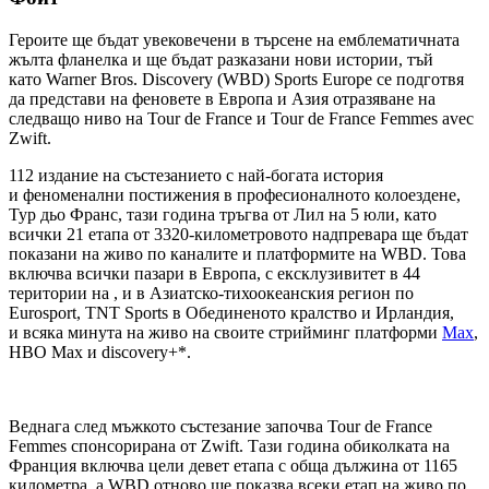
Героите ще бъдат увековечени в търсене на емблематичната
жълта фланелка и ще бъдат разказани нови истории, тъй
като Warner Bros. Discovery (WBD) Sports Europe се подготвя
да представи на феновете в Европа и Азия отразяване на
следващо ниво на Tour de France и Tour de France Femmes avec
Zwift.
112 издание на състезанието с най-богата история
и феноменални постижения в професионалното колоездене,
Тур дьо Франс, тази година тръгва от Лил на 5 юли, като
всички 21 етапа от 3320-километровото надпревара ще бъдат
показани на живо по каналите и платформите на WBD. Това
включва всички пазари в Европа, с ексклузивитет в 44
територии на , и в Азиатско-тихоокеанския регион по
Eurosport, TNT Sports в Обединеното кралство и Ирландия,
и всяка минута на живо на своите стрийминг платформи
Max
,
HBO Max и discovery+*.
Веднага след мъжкото състезание започва Tour de France
Femmes спонсорирана от Zwift. Тази година обиколката на
Франция включва цели девет етапа с обща дължина от 1165
километра, а WBD отново ще показва всеки етап на живо по