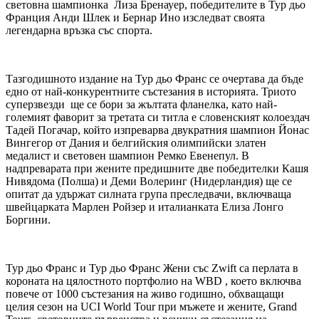
световна шампионка Лиза Бренауер, победителите в Тур дьо
Франция Анди Шлек и Бернар Ино изследват своята
легендарна връзка със спорта.
Тазгодишното издание на Тур дьо Франс се очертава да бъде
едно от най-конкурентните състезания в историята. Триото
суперзвезди ще се бори за жълтата фланелка, като най-
големият фаворит за третата си титла е словенският колоездач
Тадей Погачар, който изпреварва двукратния шампион Йонас
Вингегор от Дания и белгийския олимпийски златен
медалист и световен шампион Ремко Евенепул. В
надпреварата при жените предишните две победителки Кашя
Нивядома (Полша) и Деми Волеринг (Нидерландия) ще се
опитат да удържат силната група преследвачи, включваща
швейцарката Марлен Ройзер и италианката Елиза Лонго
Боргини.
Тур дьо Франс и Тур дьо Франс Жени със Zwift са перлата в
короната на цялостното портфолио на WBD , което включва
повече от 1000 състезания на живо годишно, обхващащи
целия сезон на UCI World Tour при мъжете и жените, Grand