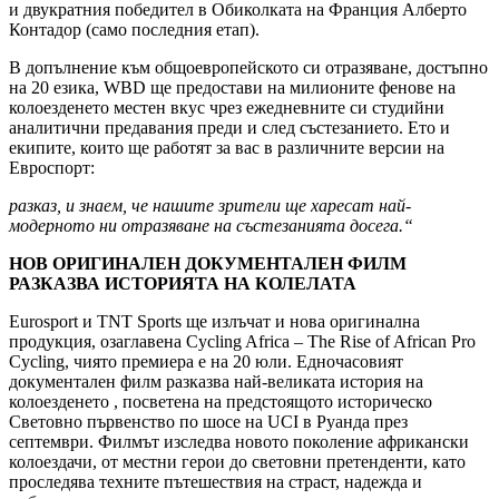
и двукратния победител в Обиколката на Франция Алберто
Контадор (само последния етап).
В допълнение към общоевропейското си отразяване, достъпно
на 20 езика, WBD ще предостави на милионите фенове на
колоезденето местен вкус чрез ежедневните си студийни
аналитични предавания преди и след състезанието. Ето и
екипите, които ще работят за вас в различните версии на
Евроспорт:
разказ, и знаем, че нашите зрители ще харесат най-
модерното ни отразяване на състезанията досега.“
НОВ ОРИГИНАЛЕН ДОКУМЕНТАЛЕН ФИЛМ
РАЗКАЗВА ИСТОРИЯТА НА КОЛЕЛАТА
Eurosport и TNT Sports ще излъчат и нова оригинална
продукция, озаглавена Cycling Africa – The Rise of African Pro
Cycling, чиято премиера е на 20 юли. Едночасовият
документален филм разказва най-великата история на
колоезденето , посветена на предстоящото историческо
Световно първенство по шосе на UCI в Руанда през
септември. Филмът изследва новото поколение африкански
колоездачи, от местни герои до световни претенденти, като
проследява техните пътешествия на страст, надежда и