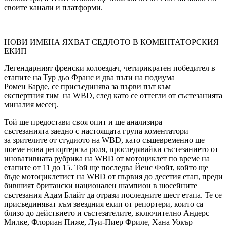
своите канали и платформи.
НОВИ ИМЕНА ЯХВАТ СЕДЛОТО В КОМЕНТАТОРСКИЯ
ЕКИП
Легендарният френски колоездач, четирикратен победител в
етапите на Тур дьо Франс и два пъти на подиума
Ромен Барде, се присъединява за първи път към
експертния тим на WBD, след като се оттегли от състезанията
миналия месец.
Той ще предостави своя опит и ще анализира
състезанията заедно с настоящата група коментатори
за зрителите от студиото на WBD, като същевременно ще
поеме нова репортерска роля, проследявайки състезанието от
иновативната рубрика на WBD от мотоциклет по време на
етапите от 11 до 15. Той ще последва Йенс Фойт, който ще
бъде мотоциклетист на WBD от първия до десетия етап, преди
бившият британски национален шампион в шосейните
състезания Адам Блайт да отрази последните шест етапа. Те се
присъединяват към звездния екип от репортери, които са
близо до действието и състезателите, включително Андерс
Милке, Флориан Пиже, Луи-Пиер Фриле, Хана Уокър