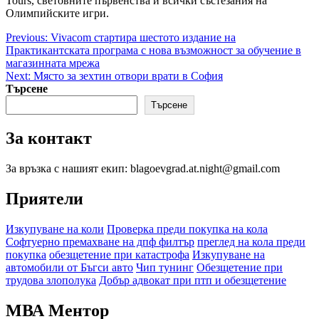
Tours, световните първенства и всички състезания на
Олимпийските игри.
Post
Previous:
Vivacom стартира шестото издание на
Практикантската програма с нова възможност за обучение в
navigation
магазинната мрежа
Next:
Място за зехтин отвори врати в София
Търсене
Търсене
За контакт
За връзка с нашият екип: blagoevgrad.at.night@gmail.com
Приятели
Изкупуване на коли
Проверка преди покупка на кола
Софтуерно премахване на дпф филтър
преглед на кола преди
покупка
обезщетение при катастрофа
Изкупуване на
автомобили от Бъгси авто
Чип тунинг
Обезщетение при
трудова злополука
Добър адвокат при птп и обезщетение
МВА Ментор