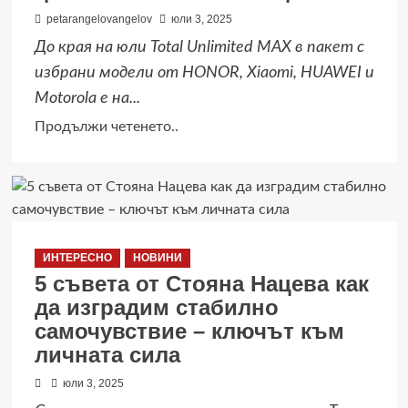
Revolution
petarangelovangelov
юли 3, 2025
in
До края на юли Total Unlimited MAX в пакет с
Print
избрани модели от HONOR, Xiaomi, HUAWEI и
с
Motorola е на...
премиера
Read
Продължи четенето..
в
more
Max
about
Премиум
план
от
ИНТЕРЕСНО
НОВИНИ
Yettel
5 съвета от Стояна Нацева как
в
да изградим стабилно
комплект
самочувствие – ключът към
с
личната сила
топ
смартфони
юли 3, 2025
на