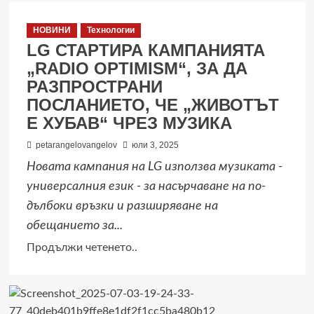
НОВИНИ
Технологии
LG СТАРТИРА КАМПАНИЯТА
„RADIO OPTIMISM“, ЗА ДА
РАЗПРОСТРАНИ
ПОСЛАНИЕТО, ЧЕ „ЖИВОТЪТ
Е ХУБАВ“ ЧРЕЗ МУЗИКА
petarangelovangelov
юли 3, 2025
Новата кампания на LG използва музиката -
универсалния език - за насърчаване на по-
дълбоки връзки и разширяване на
обещанието за...
Read
Продължи четенето..
more
about
LG