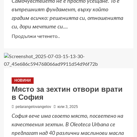
Самочувствието не е просто усещане. То е
цена
вътрешният фундамент, върху който
от
градим всичко: решенията си, отношенията
99
си, дори мечтите си....
лв.
на
Read
Продължи четенето..
месец
more
about
5
съвета
от
НОВИНИ
Стояна
Място за зехтин отвори врати
Нацева
в София
как
да
petarangelovangelov
юли 3, 2025
изградим
София вече има своето място, посветено на
стабилно
качествения зехтин. В Oleoteca Urbana се
самочувствие
предлагат над 40 различни маслинови масла
–