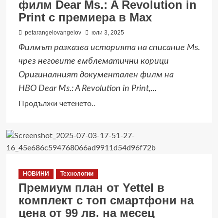
филм Dear Ms.: A Revolution in
нови
Print с премиера в Max
магазина,
които
petarangelovangelov
юли 3, 2025
си
Филмът разказва историята на списание Ms.
заслужава
чрез неговите емблематични корици
да
Оригиналният документален филм на
посетите
HBO Dear Ms.: A Revolution in Print,...
Read
Продължи четенето..
more
about
Документалният
HBO
Original
НОВИНИ
Технологии
филм
Премиум план от Yettel в
Dear
комплект с топ смартфони на
Ms.:
цена от 99 лв. на месец
A