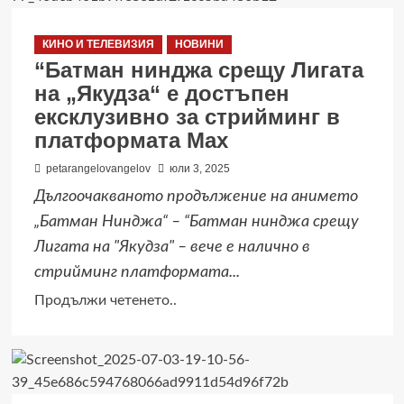
СТАРТИРА
КАМПАНИЯТА
КИНО И ТЕЛЕВИЗИЯ
НОВИНИ
„RADIO
“Батман нинджа срещу Лигата
OPTIMISM“,
на „Якудза“ е достъпен
ЗА
ексклузивно за стрийминг в
ДА
платформата Max
РАЗПРОСТРАНИ
ПОСЛАНИЕТО,
petarangelovangelov
юли 3, 2025
ЧЕ
Дългоочакваното продължение на анимето
„ЖИВОТЪТ
„Батман Нинджа“ – “Батман нинджа срещу
Е
Лигата на "Якудза" – вече е налично в
ХУБАВ“
стрийминг платформата...
ЧРЕЗ
МУЗИКА
Read
Продължи четенето..
more
about
“Батман
нинджа