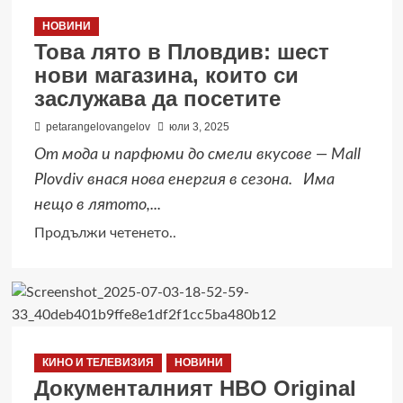
срещу
НОВИНИ
Лигата
Това лято в Пловдив: шест
на
нови магазина, които си
„Якудза“
заслужава да посетите
е
достъпен
petarangelovangelov
юли 3, 2025
ексклузивно
От мода и парфюми до смели вкусове — Mall
за
Plovdiv внася нова енергия в сезона. Има
стрийминг
нещо в лятото,...
в
Read
Продължи четенето..
платформата
more
Max
about
Това
лято
в
КИНО И ТЕЛЕВИЗИЯ
НОВИНИ
Пловдив:
Документалният HBO Original
шест