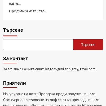
extra...
ключът
към
Read
Продължи четенето..
личната
more
сила
about
Място
Търсене
за
зехтин
Търсене
отвори
врати
За контакт
в
София
За връзка с нашият екип: blagoevgrad.at.night@gmail.com
Приятели
Изкупуване на коли
Проверка преди покупка на кола
Софтуерно премахване на дпф филтър
преглед на кола
преди покупка
обезщетение при катастрофа
Изкупуване