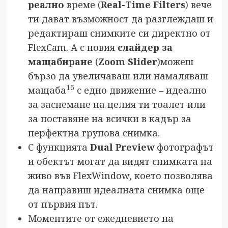
реално
време (
Real-Time Filters
) вече
ти дават възможност да разглеждаш и
редактираш снимките си директно от
FlexCam. А с новия
слайдер за
мащабиране
(
Zoom Slider
)можеш
бързо да увеличаваш или намаляваш
16
мащаба
с едно движение – идеално
за заснемане на целия ти тоалет или
за поставяне на всички в кадър за
перфектна групова снимка.
С функцията
Dual Preview
фотографът
и обектът могат да видят снимката на
живо във FlexWindow, което позволява
да направиш идеалната снимка още
от първия път.
Моментите от ежедневието на