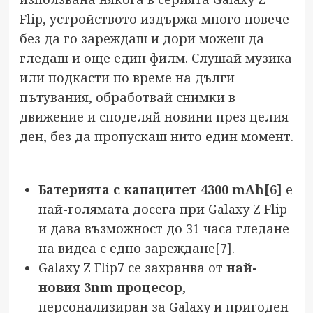
Flip, устройството издържа много повече
без да го зареждаш и дори можеш да
гледаш и още един филм. Слушай музика
или подкасти по време на дълги
пътувания, обработвай снимки в
движение и споделяй новини през целия
ден, без да пропускаш нито един момент.
Батерията с капацитет 4300 mAh
[6]
е
най-голямата досега при Galaxy Z Flip
и дава възможност до 31 часа гледане
на видеа с едно зареждане
[7]
.
Galaxy Z Flip7 се захранва от
най-
новия 3nm процесор
,
персонализиран за Galaxy и пригоден