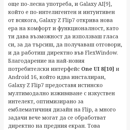
още по-лесна употреба, и Galaxy AI
[9]
,
който е по-интелигентен и интуитивен
от всякога, Galaxy Z Flip7 открива нова
ера на комфорт и функционалност, като
ти дава възможност да използваш гласа
си, за да търсиш, да получаваш отговори,
и да работиш директно във FlexWindow.
Благодарение на най-новия
потребителски интерфейс
One UI 8
[10]
и
Android 16, който идва инсталиран,
Galaxy Z Flip7 предоставя истинско
мултимодално изживяване с изкуствен
интелект, оптимизирано за
емблематичния дизайн на Flip, а много
задачи вече могат да се обработват
директно на предния екран. Това