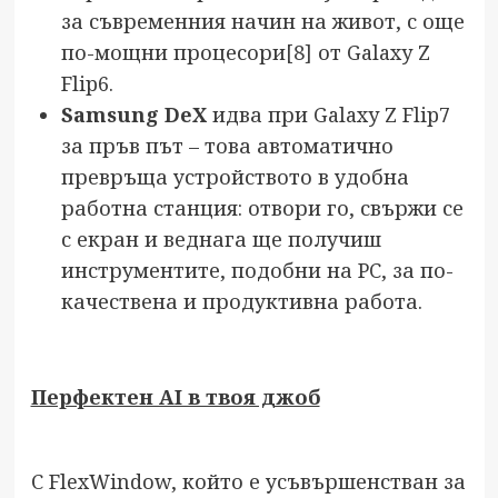
за съвременния начин на живот, с още
по-мощни процесори
[8]
от Galaxy Z
Flip6.
Samsung DeX
идва при Galaxy Z Flip7
за пръв път – това автоматично
превръща устройството в удобна
работна станция: отвори го, свържи се
с екран и веднага ще получиш
инструментите, подобни на PC, за по-
качествена и продуктивна работа.
Перфектен AI в твоя джоб
С FlexWindow, който е усъвършенстван за