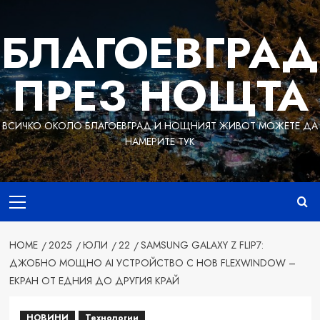
Skip
to
БЛАГОЕВГРАД
content
ПРЕЗ НОЩТА
ВСИЧКО ОКОЛО БЛАГОЕВГРАД И НОЩНИЯТ ЖИВОТ МОЖЕТЕ ДА
НАМЕРИТЕ ТУК
Primary
Menu
HOME
2025
ЮЛИ
22
SAMSUNG GALAXY Z FLIP7:
ДЖОБНО МОЩНО AI УСТРОЙСТВО С НОВ FLEXWINDOW –
ЕКРАН ОТ ЕДНИЯ ДО ДРУГИЯ КРАЙ
НОВИНИ
Технологии