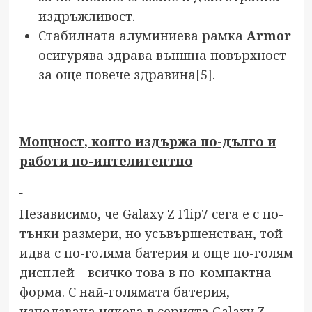
издръжливост.
Стабилната алуминиева рамка
Armor
осигурява здрава външна повърхност
за още повече здравина
[5]
.
Мощност, която издържа по-дълго и
работи по-интелигентно
Независимо, че Galaxy Z Flip7 сега е с по-
тънки размери, но усъвършенстван, той
идва с по-голяма батерия и още по-голям
дисплей – всичко това в по-компактна
форма. С най-голямата батерия,
използвана някога в серията Galaxy Z