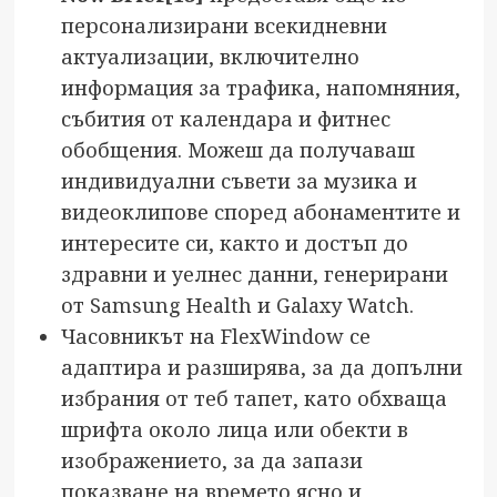
персонализирани всекидневни
актуализации, включително
информация за трафика, напомняния,
събития от календара и фитнес
обобщения. Можеш да получаваш
индивидуални съвети за музика и
видеоклипове според абонаментите и
интересите си, както и достъп до
здравни и уелнес данни, генерирани
от Samsung Health и Galaxy Watch.
Часовникът на FlexWindow се
адаптира и разширява, за да допълни
избрания от теб тапет, като обхваща
шрифта около лица или обекти в
изображението, за да запази
показване на времето ясно и