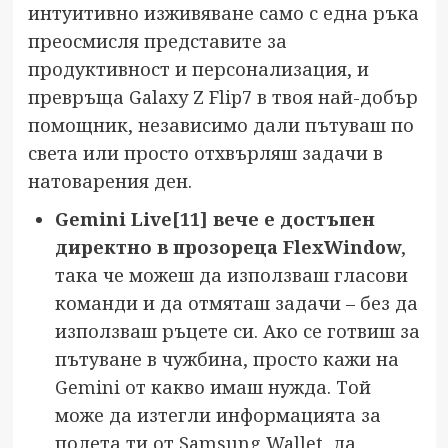
интуитивно изживяване само с една ръка
преосмисля представите за
продуктивност и персонализация, и
превръща Galaxy Z Flip7 в твоя най-добър
помощник, независимо дали пътуваш по
света или просто отхвърляш задачи в
натоварения ден.
Gemini Live
[11]
вече е достъпен
директно в прозореца FlexWindow
,
така че можеш да използваш гласови
команди и да отмяташ задачи – без да
използваш ръцете си. Ако се готвиш за
пътуване в чужбина, просто кажи на
Gemini от какво имаш нужда. Той
може да изтегли информацията за
полета ти от Samsung Wallet, да