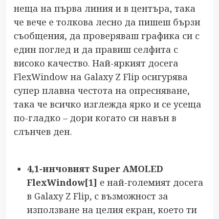
неща на първа линия и в центъра, така
че вече е толкова лесно да пишеш бързи
съобщения, да проверяваш графика си с
един поглед и да правиш селфита с
високо качество. Най-яркият досега
FlexWindow на Galaxy Z Flip осигурява
супер плавна честота на опресняване,
така че всичко изглежда ярко и се усеща
по-гладко – дори когато си навън в
слънчев ден.
4,1-инчовият Super AMOLED
FlexWindow
[1]
е най-големият досега
в Galaxy Z Flip, с възможност за
използване на целия екран, което ти