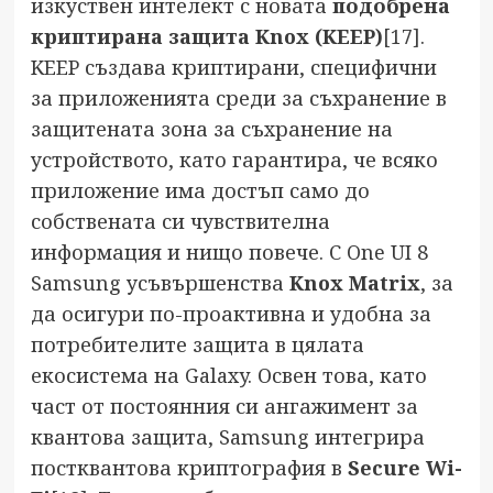
изкуствен интелект с новата
подобрена
криптирана защита Knox (KEEP)
[17]
.
KEEP създава криптирани, специфични
за приложенията среди за съхранение в
защитената зона за съхранение на
устройството, като гарантира, че всяко
приложение има достъп само до
собствената си чувствителна
информация и нищо повече. С One UI 8
Samsung усъвършенства
Knox Matrix
, за
да осигури по-проактивна и удобна за
потребителите защита в цялата
екосистема на Galaxy. Освен това, като
част от постоянния си ангажимент за
квантова защита, Samsung интегрира
постквантова криптография в
Secure Wi-