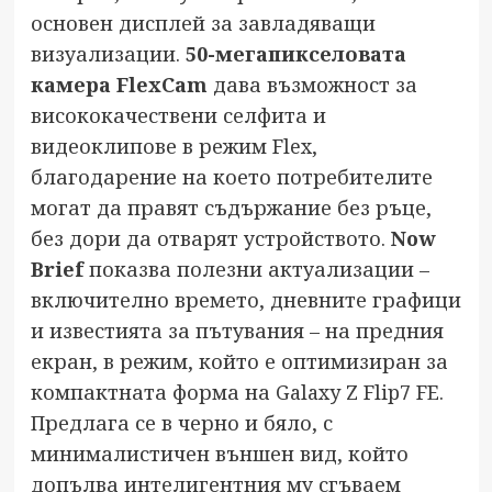
основен дисплей за завладяващи
визуализации.
50-мегапикселовата
камера FlexCam
дава възможност за
висококачествени селфита и
видеоклипове в режим Flex,
благодарение на което потребителите
могат да правят съдържание без ръце,
без дори да отварят устройството.
Now
Brief
показва полезни актуализации –
включително времето, дневните графици
и известията за пътувания – на предния
екран, в режим, който е оптимизиран за
компактната форма на Galaxy Z Flip7 FE.
Предлага се в черно и бяло, с
минималистичен външен вид, който
допълва интелигентния му сгъваем