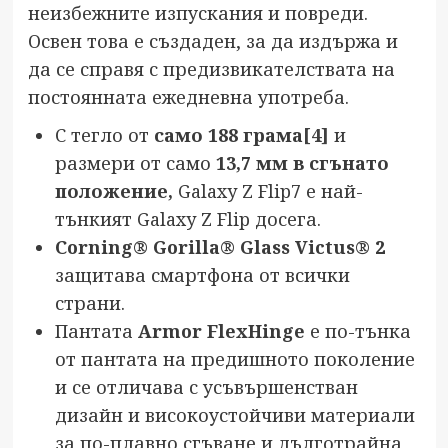
неизбежните изпускания и повреди.
Освен това е създаден, за да издържа и
да се справя с предизвикателствата на
постоянната ежедневна употреба.
С тегло от
само 188 грама
[4]
и
размери от само
13,7 мм в сгънато
положение,
Galaxy Z Flip7 е най-
тънкият Galaxy Z Flip досега.
Corning® Gorilla® Glass Victus® 2
защитава смартфона от всички
страни.
Пантата
Armor FlexHinge
е по-тънка
от пантата на предишното поколение
и се отличава с усъвършенстван
дизайн и високоустойчиви материали
за по-плавно сгъване и дълготрайна