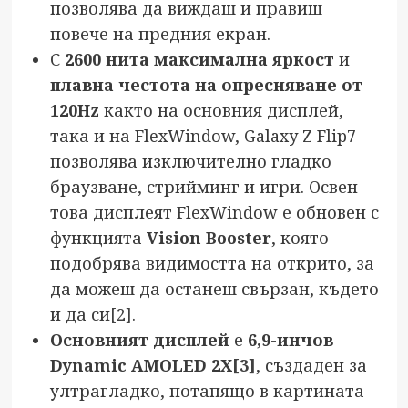
позволява да виждаш и правиш
повече на предния екран.
С
2600 нита максимална яркост
и
плавна честота на опресняване от
120Hz
както на основния дисплей,
така и на FlexWindow, Galaxy Z Flip7
позволява изключително гладко
браузване, стрийминг и игри. Освен
това дисплеят FlexWindow е обновен с
функцията
Vision Booster
, която
подобрява видимостта на открито, за
да можеш да останеш свързан, където
и да си
[2]
.
Основният дисплей
е
6,9-инчов
Dynamic AMOLED 2X
[3]
, създаден за
ултрагладко, потапящо в картината