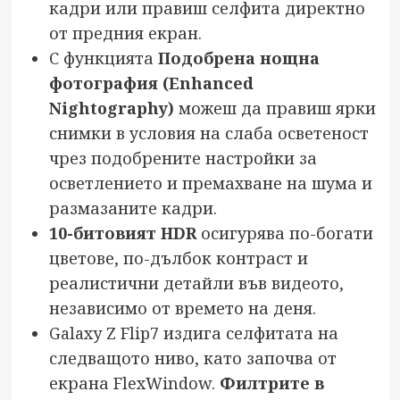
кадри или правиш селфита директно
от предния екран.
С функцията
Подобрена нощна
фотография (
Enhanced
Nightography
)
можеш да правиш ярки
снимки в условия на слаба осветеност
чрез подобрените настройки за
осветлението и премахване на шума и
размазаните кадри.
10-битовият
HDR
осигурява по-богати
цветове, по-дълбок контраст и
реалистични детайли във видеото,
независимо от времето на деня.
Galaxy Z Flip7 издига селфитата на
следващото ниво, като започва от
екрана FlexWindow.
Филтрите в