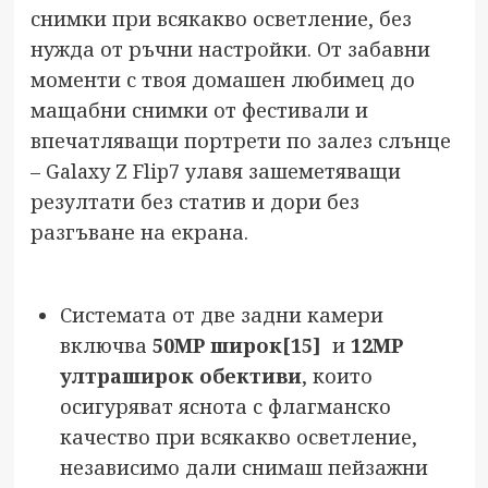
снимки при всякакво осветление, без
нужда от ръчни настройки. От забавни
моменти с твоя домашен любимец до
мащабни снимки от фестивали и
впечатляващи портрети по залез слънце
– Galaxy Z Flip7 улавя зашеметяващи
резултати без статив и дори без
разгъване на екрана.
Системата от две задни камери
включва
50МР широк
[15]
и
12МР
ултраширок обективи
, които
осигуряват яснота с флагманско
качество при всякакво осветление,
независимо дали снимаш пейзажни