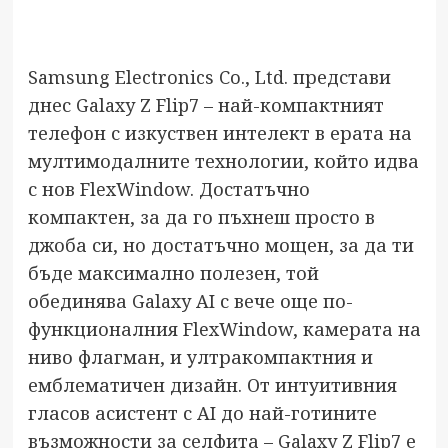
Samsung Electronics Co., Ltd. представи
днес Galaxy Z Flip7 – най-компактният
телефон с изкуствен интелект в ерата на
мултимодалните технологии, който идва
с нов FlexWindow. Достатъчно
компактен, за да го пъхнеш просто в
джоба си, но достатъчно мощен, за да ти
бъде максимално полезен, той
обединява Galaxy AI с вече още по-
функционалния FlexWindow, камерата на
ниво флагман, и ултракомпактния и
емблематичен дизайн. От интуитивния
гласов асистент с AI до най-готините
възможности за селфита – Galaxy Z Flip7 е