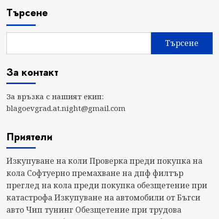
Търсене
Търсене
За контакт
За връзка с нашият екип:
blagoevgrad.at.night@gmail.com
Приятели
Изкупуване на коли
Проверка преди покупка на
кола
Софтуерно премахване на дпф филтър
преглед на кола преди покупка
обезщетение при
катастрофа
Изкупуване на автомобили от Бъгси
авто
Чип тунинг
Обезщетение при трудова