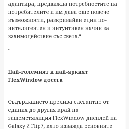
адаптира, предвижда потребностите на
потребителите и им дава още повече
възможности, разкривайки един по-
интелигентен и интуитивен начин за
взаимодействие със света.“
Най-големият и най-яркият
FlexWindow
досега
Съдържанието прелива елегантно от
единия до другия край на
зашеметяващия FlexWindow дисплей на
Galaxy Z Flip7, като изважда основните