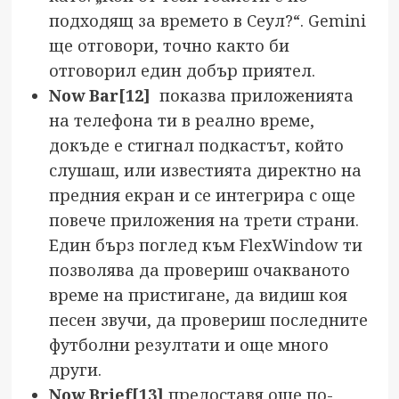
подходящ за времето в Сеул?“. Gemini
ще отговори, точно както би
отговорил един добър приятел.
Now Bar
[12]
показва приложенията
на телефона ти в реално време,
докъде е стигнал подкастът, който
слушаш, или известията директно на
предния екран и се интегрира с още
повече приложения на трети страни.
Един бърз поглед към FlexWindow ти
позволява да провериш очакваното
време на пристигане, да видиш коя
песен звучи, да провериш последните
футболни резултати и още много
други.
Now Brief
[13]
предоставя още по-