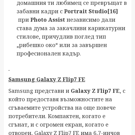
домашния ти любимец се превръщат в
забавни кадри с
Portrait Studio
[16]
при
Photo Assist
независимо дали
става дума за закачливи карикатурни
стилове, причудлив поглед тип
„рибешко око“ или за завършен
професионален кадър.
Samsung Galaxy Z Flip7 FE
Samsung представи и
Galaxy Z Flip7 FE
, с
който предоставя възможностите на
сгъваемите устройства на още повече
потребители. Компактен, когато е
сгънат, и с огромен екран, когато е
отворен, Galaxy Z Flip7 FE има 6,7-инчов