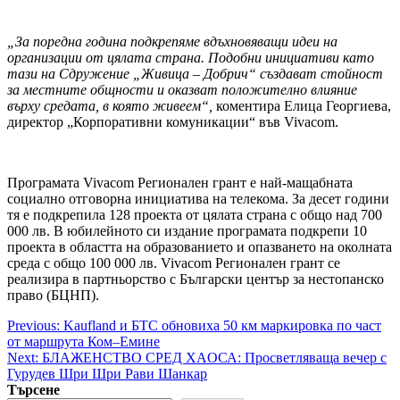
„За поредна година подкрепяме вдъхновяващи идеи на
организации от цялата страна. Подобни инициативи като
тази на Сдружение „Живица – Добрич“ създават стойност
за местните общности и оказват положително влияние
върху средата, в която живеем“,
коментира Елица Георгиева,
директор „Корпоративни комуникации“ във Vivacom.
Програмата Vivacom Регионален грант е най-мащабната
социално отговорна инициатива на телекома. За десет години
тя е подкрепила 128 проекта от цялата страна с общо над 700
000 лв. В юбилейното си издание програмата подкрепи 10
проекта в областта на образованието и опазването на околната
среда с общо 100 000 лв. Vivacom Регионален грант се
реализира в партньорство с Български център за нестопанско
право (БЦНП).
Post
Previous:
Kaufland и БТС обновиха 50 км маркировка по част
от маршрута Ком–Емине
navigation
Next:
БЛАЖЕНСТВО СРЕД ХАOСА: Просветляваща вечер с
Гурудев Шри Шри Рави Шанкар
Търсене