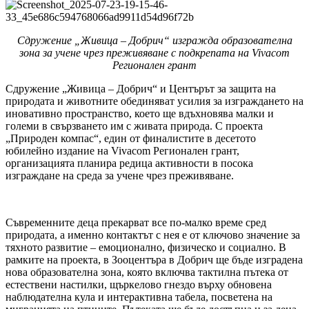
Сдружение „Живица – Добрич“ изгражда образователна
зона за учене чрез преживяване с подкрепата на Vivacom
Регионален грант
Сдружение „Живица – Добрич“ и Центърът за защита на
природата и животните обединяват усилия за изграждането на
иновативно пространство, което ще вдъхновява малки и
големи в свързването им с живата природа. С проекта
„Природен компас“, един от финалистите в десетото
юбилейно издание на Vivacom Регионален грант,
организацията планира редица активности в посока
изграждане на среда за учене чрез преживяване.
Съвременните деца прекарват все по-малко време сред
природата, а именно контактът с нея е от ключово значение за
тяхното развитие – емоционално, физическо и социално. В
рамките на проекта, в Зооцентъра в Добрич ще бъде изградена
нова образователна зона, която включва тактилна пътека от
естествени настилки, щъркелово гнездо върху обновена
наблюдателна кула и интерактивна табела, посветена на