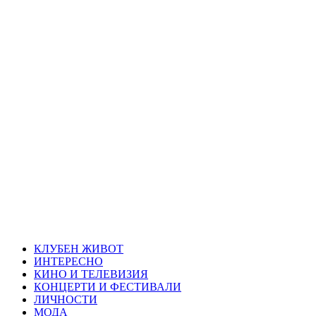
Skip
Благоевград
to
content
през нощта
Всичко около Благоевград и нощният живот можете да
намерите тук
Primary
Благоевград през нощта
Menu
КЛУБЕН ЖИВОТ
ИНТЕРЕСНО
КИНО И ТЕЛЕВИЗИЯ
КОНЦЕРТИ И ФЕСТИВАЛИ
ЛИЧНОСТИ
МОДА