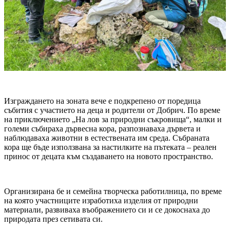
Изграждането на зоната вече е подкрепено от поредица
събития с участието на деца и родители от Добрич. По време
на приключението „На лов за природни съкровища“, малки и
големи събираха дървесна кора, разпознаваха дървета и
наблюдаваха животни в естествената им среда. Събраната
кора ще бъде използвана за настилките на пътеката – реален
принос от децата към създаването на новото пространство.
Организирана бе и семейна творческа работилница, по време
на която участниците изработиха изделия от природни
материали, развиваха въображението си и се докоснаха до
природата през сетивата си.