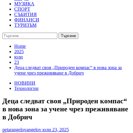
МУЗИКА
СПОРТ
СЪБИТИЯ
ФИНАНСИ
ТУРИЗЪМ
Търсене
за:
Home
2025
юли
23
Деца следват своя „Природен компас“ в нова зона за
учене чрез преживяване в Добрич
НОВИНИ
Технологии
Деца следват своя „Природен компас“
в нова зона за учене чрез преживяване
в Добрич
petarangelovangelov
юли 23, 2025