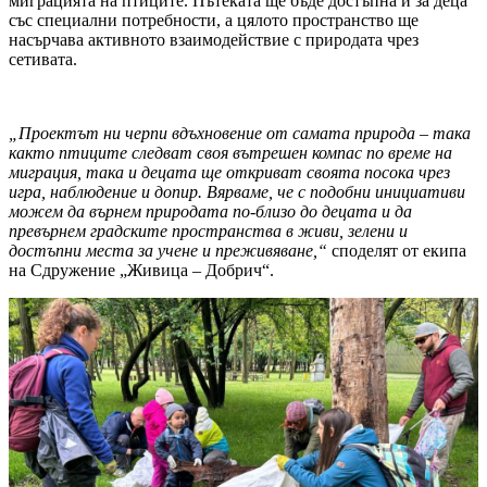
миграцията на птиците. Пътеката ще бъде достъпна и за деца
със специални потребности, а цялото пространство ще
насърчава активното взаимодействие с природата чрез
сетивата.
„Проектът ни черпи вдъхновение от самата природа – така
както птиците следват своя вътрешен компас по време на
миграция, така и децата ще откриват своята посока чрез
игра, наблюдение и допир. Вярваме, че с подобни инициативи
можем да върнем природата по-близо до децата и да
превърнем градските пространства в живи, зелени и
достъпни места за учене и преживяване,“
споделят от екипа
на Сдружение „Живица – Добрич“.