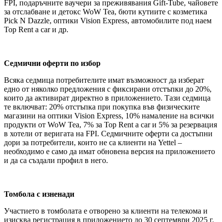
FPI, подаръчните ваучери за преживявания Gift-Tube, чайовете
за отслабване и детокс WoW Tea, бюти кутиите с козметика
Pick N Dazzle, оптики Vision Express, автомобилите под наем
Top Rent a car и др.
Седмични оферти по избор
Всяка седмица потребителите имат възможност да изберат
едно от няколко предложения с фиксирани отстъпки до 20%,
които да активират директно в приложението. Тази седмица
те включват: 20% отстъпка при покупка във физическите
магазини на оптики Vision Express, 10% намаление на всички
продукти от WoW Tea, 7% за Top Rent a car и 5% за резервация
в хотели от веригата на FPI. Седмичните оферти са достъпни
дори за потребители, които не са клиенти на Yettel –
необходимо е само да имат обновена версия на приложението
и да са създали профил в него.
Томбола с изненади
Участието в томболата e отворено за клиенти на телекома и
изисква регистрация в приложението до 30 септември 2025 г.