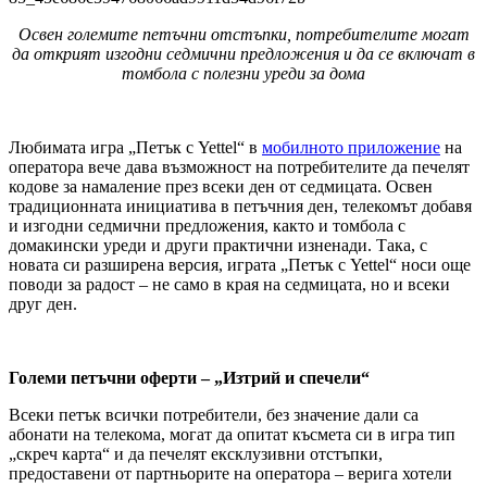
Освен големите петъчни отстъпки, потребителите могат
да открият изгодни седмични предложения и да се включат в
томбола с полезни уреди за дома
Любимата игра „Петък с Yettel“ в
мобилното приложение
на
оператора вече дава възможност на потребителите да печелят
кодове за намаление през всеки ден от седмицата. Освен
традиционната инициатива в петъчния ден, телекомът добавя
и изгодни седмични предложения, както и томбола с
домакински уреди и други практични изненади. Така, с
новата си разширена версия, играта „Петък с Yettel“ носи още
поводи за радост – не само в края на седмицата, но и всеки
друг ден.
Големи петъчни оферти – „Изтрий и спечели“
Всеки петък всички потребители, без значение дали са
абонати на телекома, могат да опитат късмета си в игра тип
„скреч карта“ и да печелят ексклузивни отстъпки,
предоставени от партньорите на оператора – верига хотели