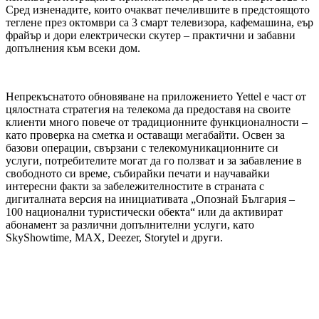
Сред изненадите, които очакват печелившите в предстоящото
теглене през октомври са 3 смарт телевизора, кафемашина, еър
фрайър и дори електрически скутер – практични и забавни
допълнения към всеки дом.
Непрекъснатото обновяване на приложението Yettel е част от
цялостната стратегия на телекома да предоставя на своите
клиенти много повече от традиционните функционалности –
като проверка на сметка и оставащи мегабайти. Освен за
базови операции, свързани с телекомуникационните си
услуги, потребителите могат да го ползват и за забавление в
свободното си време, събирайки печати и научавайки
интересни факти за забележителностите в страната с
дигиталната версия на инициативата „Опознай България –
100 национални туристически обекта“ или да активират
абонамент за различни допълнителни услуги, като
SkyShowtime, MAX, Deezer, Storytel и други.