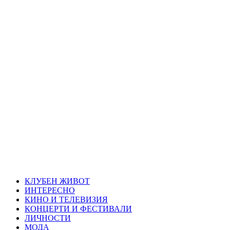
Skip
Благоевград
to
content
през нощта
Всичко около Благоевград и нощният живот можете да
намерите тук
Primary
Благоевград през нощта
Menu
КЛУБЕН ЖИВОТ
ИНТЕРЕСНО
КИНО И ТЕЛЕВИЗИЯ
КОНЦЕРТИ И ФЕСТИВАЛИ
ЛИЧНОСТИ
МОДА