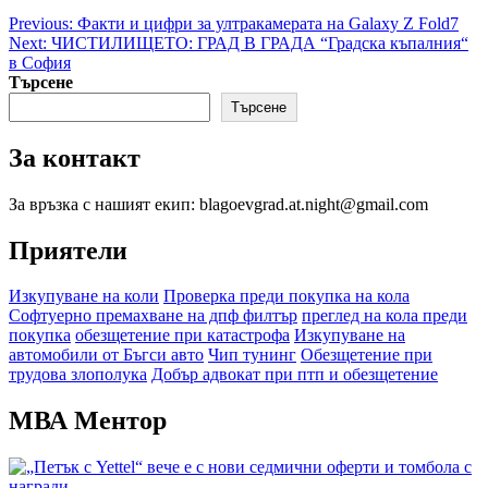
Post
Previous:
Факти и цифри за ултракамерата на Galaxy Z Fold7
Next:
ЧИСТИЛИЩЕТО: ГРАД В ГРАДА “Градска къпалния“
navigation
в София
Търсене
Търсене
За контакт
За връзка с нашият екип: blagoevgrad.at.night@gmail.com
Приятели
Изкупуване на коли
Проверка преди покупка на кола
Софтуерно премахване на дпф филтър
преглед на кола преди
покупка
обезщетение при катастрофа
Изкупуване на
автомобили от Бъгси авто
Чип тунинг
Обезщетение при
трудова злополука
Добър адвокат при птп и обезщетение
МВА Ментор