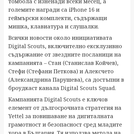
томбола с изненади всеки месец, а
големите награди са iPhone 16 и
геймърски комплекти, съдържащи
мишка, клавиатура и слушалки.
Всички новости около инициативата
Digital Scouts, включително ексклузивно
съдържание от звездните посланици на
кампанията – Стан (Станислав Койчев),
Стефи (Стефани Петкова) и Алексчето
(Александрина Парушева), са достъпни в
броудкаст канала
Digital Scouts Squad
.
Кампанията Digital Scouts е ключов
елемент от дългосрочната стратегия на
Yettel за повишаване на дигиталната
грамотност и безопасност сред младите
хора в България. Тя използва метода на