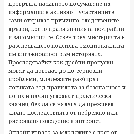
превръща пасивното получаване на
информация в активно – участниците
сами откриват причинно-следствените
връзки, което прави знанията по-трайни
и запомнящи се. Освен това мистерията в
разследването подсилва емоционалната
им ангажираност към историята.
Проследявайки как дребни пропуски
могат да доведат до по-сериозни
проблеми, младежите разбират
логиката зад правилата за безопасност и
по този начин усвояват практически
знания, без да се налага да преживеят
лично последствията от небрежно или
рисковано поведение в интернет.
Онлайн играта за младежите е част от