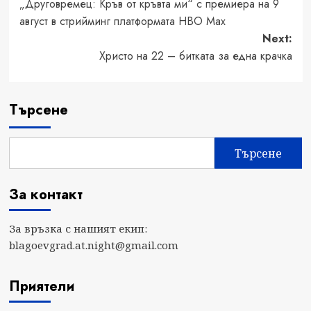
„Друговремец: Кръв от кръвта ми“ с премиера на 9
navigation
август в стрийминг платформата HBO Max
Next:
Христо на 22 – битката за една крачка
Търсене
Търсене
За контакт
За връзка с нашият екип:
blagoevgrad.at.night@gmail.com
Приятели