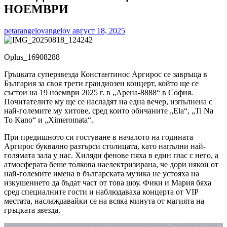
НОЕМВРИ
petarangelovangelov
август 18, 2025
Oplus_16908288
Гръцката суперзвезда Константинос Аргирос се завръща в
България за своя трети грандиозен концерт, който ще се
състои на 19 ноември 2025 г. в „Арена-8888“ в София.
Почитателите му ще се насладят на една вечер, изпълнена с
най-големите му хитове, сред които обичаните „Ela“, „Ti Na
To Kano“ и „Ximeromata“.
При предишното си гостуване в началото на годината
Аргирос буквално разтърси столицата, като напълни най-
голямата зала у нас. Хиляди фенове пяха в един глас с него, а
атмосферата беше толкова наелектризирана, че дори някои от
най-големите имена в българската музика не устояха на
изкушението да бъдат част от това шоу. Фики и Мария бяха
сред специалните гости и наблюдаваха концерта от VIP
местата, наслаждавайки се на всяка минута от магията на
гръцката звезда.