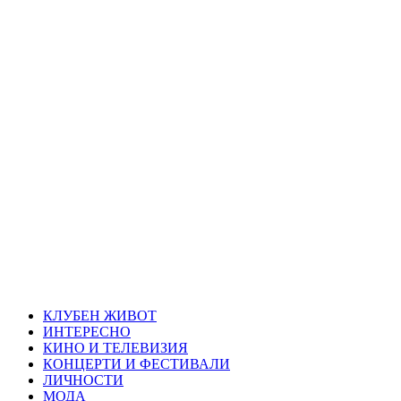
Skip
Благоевград
to
content
през нощта
Всичко около Благоевград и нощният живот можете да
намерите тук
Primary
Благоевград през нощта
Menu
КЛУБЕН ЖИВОТ
ИНТЕРЕСНО
КИНО И ТЕЛЕВИЗИЯ
КОНЦЕРТИ И ФЕСТИВАЛИ
ЛИЧНОСТИ
МОДА