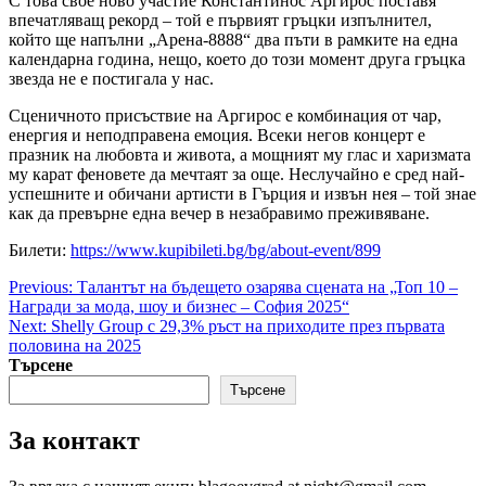
С това свое ново участие Константинос Аргирос поставя
впечатляващ рекорд – той е първият гръцки изпълнител,
който ще напълни „Арена-8888“ два пъти в рамките на една
календарна година, нещо, което до този момент друга гръцка
звезда не е постигала у нас.
Сценичното присъствие на Аргирос е комбинация от чар,
енергия и неподправена емоция. Всеки негов концерт е
празник на любовта и живота, а мощният му глас и харизмата
му карат феновете да мечтаят за още. Неслучайно е сред най-
успешните и обичани артисти в Гърция и извън нея – той знае
как да превърне една вечер в незабравимо преживяване.
Билети:
https://www.kupibileti.bg/bg/about-event/899
Post
Previous:
Талантът на бъдещето озарява сцената на „Топ 10 –
Награди за мода, шоу и бизнес – София 2025“
navigation
Next:
Shelly Group с 29,3% ръст на приходите през първата
половина на 2025
Търсене
Търсене
За контакт