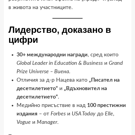
в живота на участниците.
Лидерство, доказано в
цифри
30+ международни награди
, сред които
Global Leader in Education & Business
и
Grand
Prize Universe – Виена
.
Отличия за д-р Нацева като
„Писател на
десетилетието“
и
„Вдъхновител на
десетилетието“
.
Медийно присъствие в над
100 престижни
издания
– от
Forbes
и
USA Today
до
Elle
,
Vogue
и
Manager
.