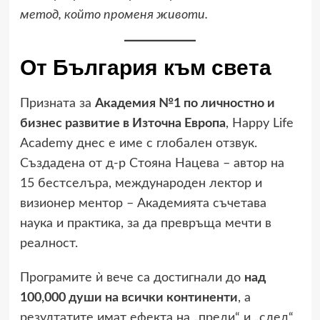
метод, който променя животи.
От България към света
Призната за
Академия №1 по личностно и
бизнес развитие в Източна Европа
, Happy Life
Academy днес е име с глобален отзвук.
Създадена от д-р Стояна Нацева – автор на
15 бестселъра, международен лектор и
визионер ментор – Академията съчетава
наука и практика, за да превръща мечти в
реалност.
Програмите ѝ вече са достигнали до
над
100,000 души на всички континенти
, а
резултатите имат ефекта на „преди“ и „след“