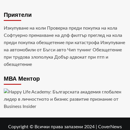
Приятели
Изкупуване на коли
Проверка преди покупка на кола
Софтуерно премахване на дпф филтър
преглед на кола
преди покупка
обезщетение при катастрофа
Изкупуване
на автомобили от Бъгси авто
Чип тунинг
Обезщетение
при трудова злополука
Добър адвокат при птп и
обезщетение
МВА Ментор
Copyright © Всички права запазени 2024
|
CoverNews