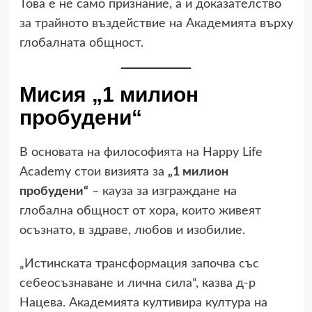
Това е не само признание, а и доказателство
за трайното въздействие на Академията върху
глобалната общност.
Мисия „1 милион
пробудени“
В основата на философията на Happy Life
Academy стои визията за
„1 милион
пробудени“
– кауза за изграждане на
глобална общност от хора, които живеят
осъзнато, в здраве, любов и изобилие.
„Истинската трансформация започва със
себеосъзнаване и лична сила“, казва д-р
Нацева. Академията култивира култура на