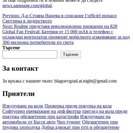
За още подробности и новини можете да следите
news.samsung.com/global
.
Post
Previous:
Д-р Стояна Нацева в списание l’officiel monaco
Светлина в лидерството
navigation
Next:
Realme представя революционни иновации на 828
Global Fan Festival: Батерия от 15 000 mAh и телефон с
охлаждащ вентилатор променят мобилното изживяване за над
300 милиона потребители по светa
Търсене
Търсене
За контакт
За връзка с нашият екип: blagoevgrad.at.night@gmail.com
Приятели
Изкупуване на коли
Проверка преди покупка на кола
Софтуерно премахване на дпф филтър
преглед на кола преди
покупка
обезщетение при катастрофа
Изкупуване на
автомобили от Бъгси авто
Чип тунинг
Обезщетение при
трудова злополука
Добър адвокат при птп и обезщетение