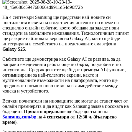
На 4 септември Samsung ще представи най-новите си
постижения в света на изкуствения интелект по време на
специално онлайн събитие, което обещава да зададе нови
стандарти за мобилните изживявания. Технологичният гигант
ще разкрие най-новата версия на Galaxy AI, която ще бъде
интегрирана в семейството на предстоящите смартфони
Galaxy S25
.
Събитието ще демонстрира как Galaxy AI се развива, за да
направи ежедневната работа още по-бърза, по-удобна и по-
интуитивна. Сред акцентите ще бъдат премиум AI функции,
оптимизирани за най-големите екрани, както и
мултимодалните възможности на платформата, които ще
предложат напълно ново ниво на взаимодействие между
човека и устройството.
Всички почитатели на иновациите ще могат да станат част от
онлайн премиерата и да видят как Samsung задава посоката на
бъдещето.
Прякото предаване
ще бъде достъпно на
Samsung.com/bg
на
4 септември от 12:30 ч. (българско
време)
.