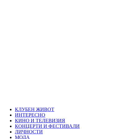
Skip
Благоевград
to
content
през нощта
Всичко около Благоевград и нощният живот можете да
намерите тук
Primary
Благоевград през нощта
Menu
КЛУБЕН ЖИВОТ
ИНТЕРЕСНО
КИНО И ТЕЛЕВИЗИЯ
КОНЦЕРТИ И ФЕСТИВАЛИ
ЛИЧНОСТИ
МОДА