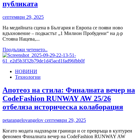
публиката
2025
септември 29, 2025
На медийната сцена в България и Европа се появи ново
вдъхновение – подкастът „1 Милион Пробудени“ на д-р
Стояна Нацева,...
Read
Продължи четенето..
more
about
„1
НОВИНИ
Милион
Технологии
Пробудени“
–
феноменалният
Апотеоз на стила: Финалната вечер на
нов
CodeFashion RUNWAY AW 25/26
подкаст
на
отбеляза историческа колаборация
д-
р
petarangelovangelov
септември 29, 2025
Стояна
Нацева,
Когато модата надхвърля граници и се превръща в културен
който
феномен Финалната вечер на CodeFashion RUNWAY AW
завладя