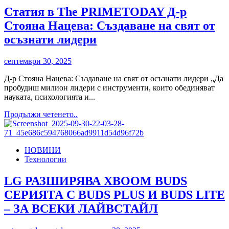
Стояна
Нацева
Статия в Тhe РRIMETODAY Д-р
гост
Стояна Нацева: Създаване на свят от
в
Радио
осъзнати лидери
Фокус
септември 30, 2025
Д-р Стояна Нацева: Създаване на свят от осъзнати лидери „Да
пробудиш милион лидери с инструменти, които обединяват
науката, психологията и...
Read
Продължи четенето..
more
about
Статия
НОВИНИ
в
Технологии
Тhe
РRIMETODAY
Д-
LG РАЗШИРЯВА XBOOM BUDS
р
СЕРИЯТА С BUDS PLUS И BUDS LITE
Стояна
Нацева:
– ЗА ВСЕКИ ЛАЙВСТАЙЛ
Създаване
на