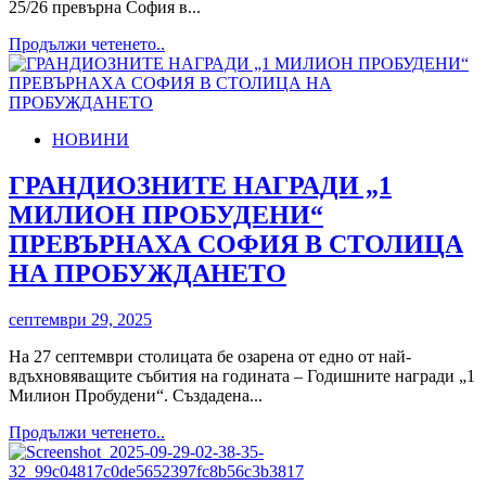
25/26 превърна София в...
публиката
Read
Продължи четенето..
more
about
Апотеоз
на
НОВИНИ
стила:
Финалната
вечер
ГРАНДИОЗНИТЕ НАГРАДИ „1
на
МИЛИОН ПРОБУДЕНИ“
CodeFashion
RUNWAY
ПРЕВЪРНАХА СОФИЯ В СТОЛИЦА
AW
НА ПРОБУЖДАНЕТО
25/26
отбеляза
историческа
септември 29, 2025
колаборация
На 27 септември столицата бе озарена от едно от най-
вдъхновяващите събития на годината – Годишните награди „1
Милион Пробудени“. Създадена...
Read
Продължи четенето..
more
about