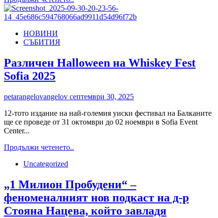
more
about
Община
НОВИНИ
Благоевград
СЪБИТИЯ
получи
2,8
млн.
Различен Halloween на Whiskey Fest
лв.
Sofia 2025
от
МРРБ,
възстановява
petarangelovangelov
септември 30, 2025
се
работата
12-тото издание на най-големия уиски фестивал на Балканите
по
ще се проведе от 31 октомври до 02 ноември в Sofia Event
улиците
Center...
в
Read
Продължи четенето..
карето
more
зад
Uncategorized
about
Операта
Различен
и
Halloween
„1 Милион Пробудени“ –
ул.
на
„Стефан
феноменалният нов подкаст на д-р
Whiskey
Стамболов“
Fest
Стояна Нацева, който завладя
Sofia