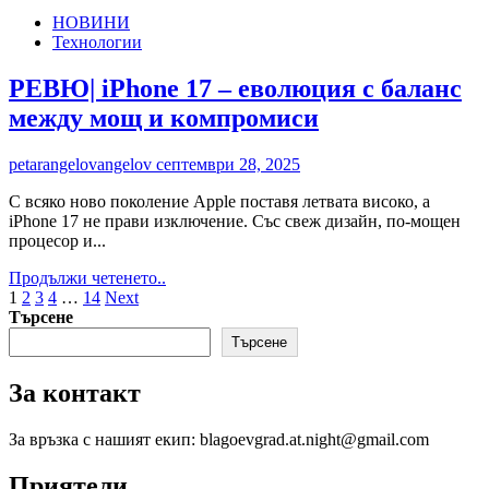
ГРАНДИОЗНИТЕ
НОВИНИ
НАГРАДИ
Технологии
„1
МИЛИОН
ПРОБУДЕНИ“
РЕВЮ| iPhone 17 – еволюция с баланс
ПРЕВЪРНАХА
между мощ и компромиси
СОФИЯ
В
СТОЛИЦА
petarangelovangelov
септември 28, 2025
НА
ПРОБУЖДАНЕТО
С всяко ново поколение Apple поставя летвата високо, а
iPhone 17 не прави изключение. Със свеж дизайн, по-мощен
процесор и...
Read
Продължи четенето..
Разделяне
more
1
2
3
4
…
14
Next
about
Търсене
на
РЕВЮ|
Търсене
публикациите
iPhone
17
на
За контакт
–
страници
еволюция
с
За връзка с нашият екип: blagoevgrad.at.night@gmail.com
баланс
между
Приятели