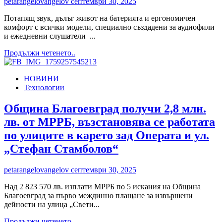
petarangelovangelov
септември 30, 2025
свят
от
Потапящ звук, дълъг живот на батерията и ергономичен
осъзнати
комфорт с всички модели, специално създадени за аудиофили
лидери
и ежедневни слушатели ...
Read
Продължи четенето..
more
about
НОВИНИ
LG
Технологии
РАЗШИРЯВА
XBOOM
BUDS
Община Благоевград получи 2,8 млн.
СЕРИЯТА
лв. от МРРБ, възстановява се работата
С
BUDS
по улиците в карето зад Операта и ул.
PLUS
„Стефан Стамболов“
И
BUDS
LITE
petarangelovangelov
септември 30, 2025
–
ЗА
Над 2 823 570 лв. изплати МРРБ по 5 искания на Община
ВСЕКИ
Благоевград за първо междинно плащане за извършени
ЛАЙВСТАЙЛ
дейности на улица „Свети...
Read
Продължи четенето..