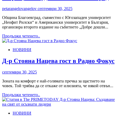
petarangelovangelov
септември 30, 2025
Община Благоевград, съвместно с Югозападен университет
„Неофит Рилски“ и Американски университет в България,
организира второто издание на събитието „Добре дошли...
Read
Продължи четенето..
more
about
НОВИНИ
С
форум
„Добре
Д-р Стояна Нацева гост в Радио Фокус
дошли
в
септември 30, 2025
Благоевград,
където
Зоната на комфорт е най-голямата пречка за щастието на
бъдещето
човек. Той трябва да се откаже от илюзията, че някой отвън...
започва
днес!“
Read
Продължи четенето..
посрещаме
more
студентите
about
в
Д-
Благоевград
НОВИНИ
р