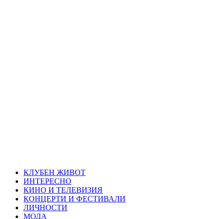
Skip
Благоевград
to
content
през нощта
Всичко около Благоевград и нощният живот можете да
намерите тук
Primary
Благоевград през нощта
Menu
КЛУБЕН ЖИВОТ
ИНТЕРЕСНО
КИНО И ТЕЛЕВИЗИЯ
КОНЦЕРТИ И ФЕСТИВАЛИ
ЛИЧНОСТИ
МОДА