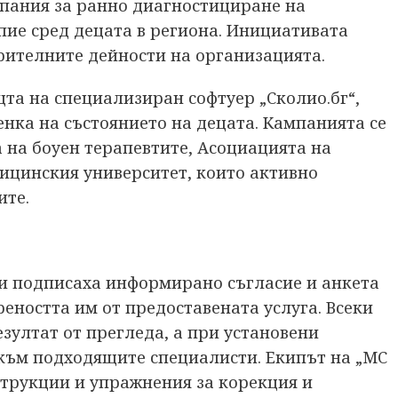
пания за ранно диагностициране на
пие сред децата в региона. Инициативата
орителните дейности на организацията.
та на специализиран софтуер „Сколио.бг“,
енка на състоянието на децата. Кампанията се
 на боуен терапевтите, Асоциацията на
ицинския университет, които активно
ите.
и подписаха информирано съгласие и анкета
еността им от предоставената услуга. Всеки
ултат от прегледа, а при установени
към подходящите специалисти. Екипът на „МС
струкции и упражнения за корекция и