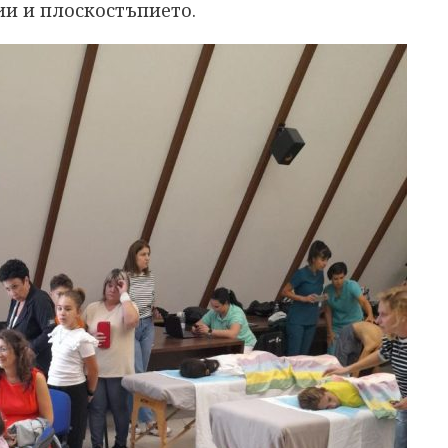
и и плоскостъпието.