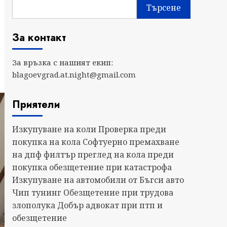
Търсене
За контакт
За връзка с нашият екип:
blagoevgrad.at.night@gmail.com
Приятели
Изкупуване на коли
Проверка преди
покупка на кола
Софтуерно премахване
на дпф филтър
преглед на кола преди
покупка
обезщетение при катастрофа
Изкупуване на автомобили от Бъгси авто
Чип тунинг
Обезщетение при трудова
злополука
Добър адвокат при птп и
обезщетение