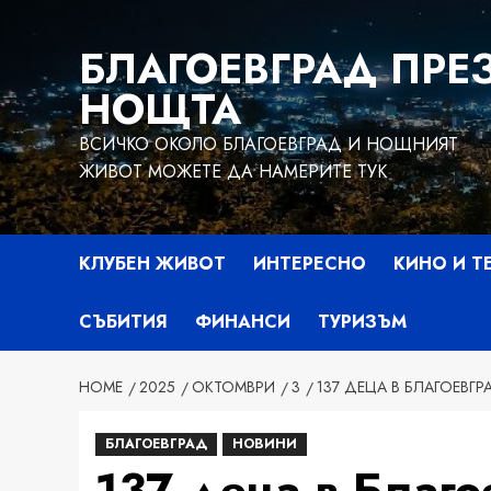
Skip
to
БЛАГОЕВГРАД ПРЕ
content
НОЩТА
ВСИЧКО ОКОЛО БЛАГОЕВГРАД И НОЩНИЯТ
ЖИВОТ МОЖЕТЕ ДА НАМЕРИТЕ ТУК
КЛУБЕН ЖИВОТ
ИНТЕРЕСНО
КИНО И Т
СЪБИТИЯ
ФИНАНСИ
ТУРИЗЪМ
HOME
2025
ОКТОМВРИ
3
137 ДЕЦА В БЛАГОЕВГ
БЛАГОЕВГРАД
НОВИНИ
137 деца в Благ