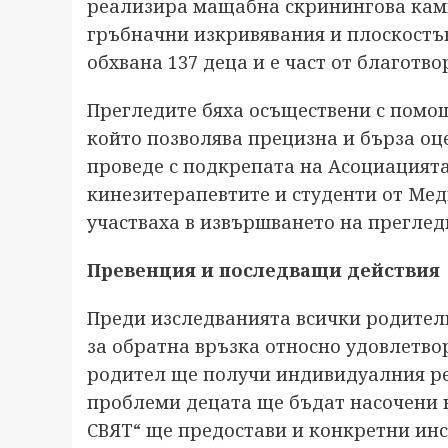
реализира мащабна скринингова кам
гръбначни изкривявания и плоскостъ
обхвана 137 деца и е част от благотв
Прегледите бяха осъществени с помощ
който позволява прецизна и бърза оц
проведе с подкрепата на Асоциацията
кинезитерапевтите и студенти от Мед
участваха в извършването на преглед
Превенция и последващи действия
Преди изследванията всички родител
за обратна връзка относно удовлетвор
родител ще получи индивидуалния рез
проблеми децата ще бъдат насочени 
СВЯТ“ ще предостави и конкретни ин