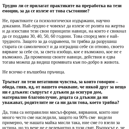
Трудно ли се прилагат практиките на преработка на тези
емоции, за да се излезе от това състояние?
Не, практиките са психологически издържани, научно
доказани. Най-трудно е човекът да излезе от ролята на жертва
и да изостави тези свои принципи навици, на които е свикнал
да се поддава 30, 40, 50, 60 години. Това според мен е най-
трудното. Защото за да оздравееш, ти трябва да разрушиш
старата си самоличност и да изградиш себе си отново, своето
вярване за себе си, за света изобщо, кое е възможно, кое не е
възможно. Да промениш своите навици, действия и едва
тогава можеш да видиш промяната към по-добро в живота.
Не всичко е вълшебна пръчица.
Тръгват ли тези негативни чувства, за които говорим –
обида, гняв, яд, от нашето очакване, че някой друг за нещо
ни е длъжен: съпругът е длъжен да осигури дом,
материално благополучие, децата са длъжни да ни
уважават, родителите не са ни дали това, което трябва?
Да, това са неправилни мисъл-форми, вярвания, които ние
много често сме наследили, защото на 90% сме видели
примерно, че нашата майка мисли така, ние сме го взели за
истина, но то вече не е релевантно в този свят. Въпросът е, че