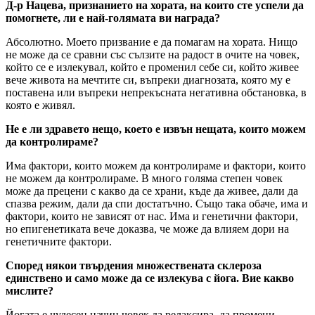
Д-р Нацева, признанието на хората, на които сте успели да
помогнете, ли е най-голямата ви награда?
Абсолютно. Моето призвание е да помагам на хората. Нищо
не може да се сравни със сълзите на радост в очите на човек,
който се е излекувал, който е променил себе си, който живее
вече живота на мечтите си, въпреки диагнозата, която му е
поставена или въпреки непрекъсната негативна обстановка, в
която е живял.
Не е ли здравето нещо, което е извън нещата, които можем
да контролираме?
Има фактори, които можем да контролираме и фактори, които
не можем да контролираме. В много голяма степен човек
може да прецени с какво да се храни, къде да живее, дали да
спазва режим, дали да спи достатъчно. Също така обаче, има и
фактори, които не зависят от нас. Има и генетични фактори,
но епигенетиката вече доказва, че може да влияем дори на
генетичните фактори.
Според някои твърдения множествената склероза
единствено и само може да се излекува с йога. Вие какво
мислите?
Йогата е чудесен начин човек да релаксира, да промени