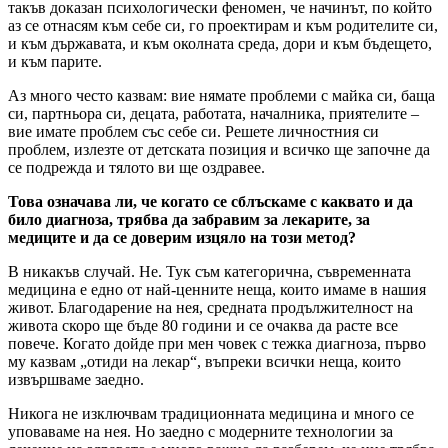
такъв доказан психологически феномен, че начинът, по който
аз се отнасям към себе си, го проектирам и към родителите си,
и към държавата, и към околната среда, дори и към бъдещето,
и към парите.
Аз много често казвам: вие нямате проблеми с майка си, баща
си, партньора си, децата, работата, началника, приятелите –
вие имате проблем със себе си. Решете личностния си
проблем, излезте от детската позиция и всичко ще започне да
се подрежда и тялото ви ще оздравее.
Това означава ли, че когато се сблъскаме с каквато и да
било диагноза, трябва да забравим за лекарите, за
медиците и да се доверим изцяло на този метод?
В никакъв случай. Не. Тук съм категорична, съвременната
медицина е едно от най-ценните неща, които имаме в нашия
живот. Благодарение на нея, средната продължителност на
живота скоро ще бъде 80 години и се очаква да расте все
повече. Когато дойде при мен човек с тежка диагноза, първо
му казвам „отиди на лекар“, въпреки всички неща, които
извършваме заедно.
Никога не изключвам традиционната медицина и много се
уповаваме на нея. Но заедно с модерните технологии за