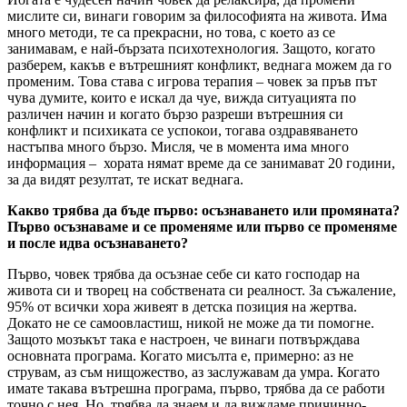
мислите си, винаги говорим за философията на живота. Има
много методи, те са прекрасни, но това, с което аз се
занимавам, е най-бързата психотехнология. Защото, когато
разберем, какъв е вътрешният конфликт, веднага можем да го
променим. Това става с игрова терапия – човек за пръв път
чува думите, които е искал да чуе, вижда ситуацията по
различен начин и когато бързо разреши вътрешния си
конфликт и психиката се успокои, тогава оздравяването
настъпва много бързо. Мисля, че в момента има много
информация – хората нямат време да се занимават 20 години,
за да видят резултат, те искат веднага.
Какво трябва да бъде първо: осъзнаването или промяната?
Първо осъзнаваме и се променяме или първо се променяме
и после идва осъзнаването?
Първо, човек трябва да осъзнае себе си като господар на
живота си и творец на собствената си реалност. За съжаление,
95% от всички хора живеят в детска позиция на жертва.
Докато не се самоовластиш, никой не може да ти помогне.
Защото мозъкът така е настроен, че винаги потвърждава
основната програма. Когато мисълта е, примерно: аз не
струвам, аз съм нищожество, аз заслужавам да умра. Когато
имате такава вътрешна програма, първо, трябва да се работи
точно с нея. Но, трябва да знаем и да виждаме причинно-