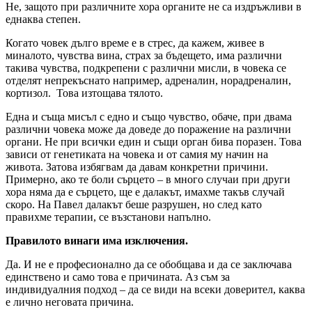
Не, защото при различните хора органите не са издръжливи в
еднаква степен.
Когато човек дълго време е в стрес, да кажем, живее в
миналото, чувства вина, страх за бъдещето, има различни
такива чувства, подкрепени с различни мисли, в човека се
отделят непрекъснато например, адреналин, норадреналин,
кортизол. Това изтощава тялото.
Една и съща мисъл с едно и също чувство, обаче, при двама
различни човека може да доведе до поражение на различни
органи. Не при всички един и същи орган бива поразен. Това
зависи от генетиката на човека и от самия му начин на
живота. Затова избягвам да давам конкретни причини.
Примерно, ако те боли сърцето – в много случаи при други
хора няма да е сърцето, ще е далакът, имахме такъв случай
скоро. На Павел далакът беше разрушен, но след като
правихме терапии, се възстанови напълно.
Правилото винаги има изключения.
Да. И не е професионално да се обобщава и да се заключава
единствено и само това е причината. Аз съм за
индивидуалния подход – да се види на всеки доверител, каква
е лично неговата причина.