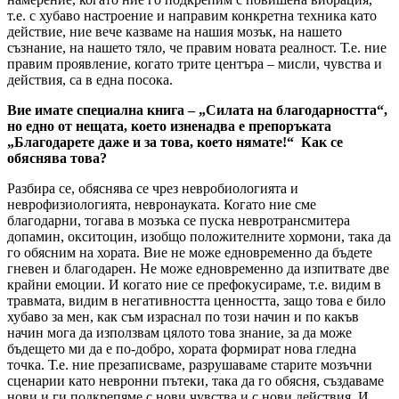
т.е. с хубаво настроение и направим конкретна техника като
действие, ние вече казваме на нашия мозък, на нашето
съзнание, на нашето тяло, че правим новата реалност. Т.е. ние
правим проявление, когато трите центъра – мисли, чувства и
действия, са в една посока.
Вие имате специална книга – „Силата на благодарността“,
но едно от нещата, което изненадва е препоръката
„Благодарете даже и за това, което нямате!“ Как се
обяснява това?
Разбира се, обяснява се чрез невробиологията и
неврофизиологията, невронауката. Когато ние сме
благодарни, тогава в мозъка се пуска невротрансмитера
допамин, окситоцин, изобщо положителните хормони, така да
го обясним на хората. Вие не може едновременно да бъдете
гневен и благодарен. Не може едновременно да изпитвате две
крайни емоции. И когато ние се префокусираме, т.е. видим в
травмата, видим в негативността ценността, защо това е било
хубаво за мен, как съм израснал по този начин и по какъв
начин мога да използвам цялото това знание, за да може
бъдещето ми да е по-добро, хората формират нова гледна
точка. Т.е. ние презаписваме, разрушаваме старите мозъчни
сценарии като невронни пътеки, така да го обясня, създаваме
нови и ги подкрепяме с нови чувства и с нови действия. И