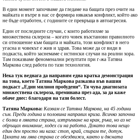
В един момент започваме да гледаме на бащата през очите на
майката и вътре в нас се формира някакъв конфликт, който ако
не бъде отработен, с годините се превръща в автоагресия.
Един от последните случаи, с които работихме за
множествена склероза – когато човек възстанови правилното
си отношение към бащата и майката, този конфликт в него
угасна и човекът е жив и здрав. Това може да се види в
подкаста, който заснемаме с истински случаи на реални хора.
Там показваме феноменални резултати при г-жа Татяна
Маркова след работа по тази технология.
Нека тук веднага да направим една кратка демонстрация
на това, което Татяна Маркова разказва във вашия
подкаст „Един милион пробудени“. Тя чува диагнозата
множествена склероза, преминава през ада, за да каже
обаче днес: благодаря на тази болест.
Татяна Маркова:
Казвам се Татяна Маркова, на 45 години
съм. Преди година и половина направих криза. Всичко започна
с болки в лявата страна, изтръпване на крак, ръка, но аз не
обръщах внимание, ходех си на работа. Докато това нещо
един ден просто ми каза: стоп, край, спирам те, дотук.
Цялата ми лява страна се обездвижи, както и дясната