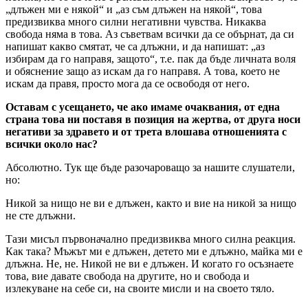
„длъжен ми е някой“ и „аз съм длъжен на някой“, това
предизвиква много силни негативни чувства. Никаква
свобода няма в това. Аз съветвам всички да се обърнат, да си
напишат какво смятат, че са длъжни, и да напишат: „аз
избирам да го направя, защото“, т.е. пак да бъде личната воля
и обяснение защо аз искам да го направя. А това, което не
искам да правя, просто мога да се освободя от него.
Оставам с усещането, че ако имаме очаквания, от една
страна това ни поставя в позиция на жертва, от друга носи
негативи за здравето и от трета влошава отношенията с
всички около нас?
Абсолютно. Тук ще бъде разочароващо за нашите слушатели,
но:
Никой за нищо не ви е длъжен, както и вие на никой за нищо
не сте длъжни.
Тази мисъл първоначално предизвиква много силна реакция.
Как така? Мъжът ми е длъжен, детето ми е длъжно, майка ми е
длъжна. Не, не. Никой не ви е длъжен. И когато го осъзнаете
това, вие давате свобода на другите, но и свобода и
излекуване на себе си, на своите мисли и на своето тяло.