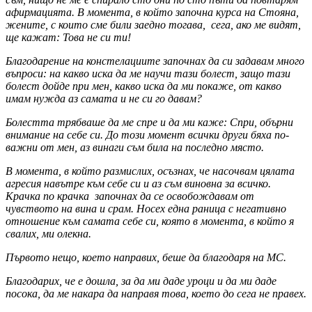
афирмацията. В момента, в който започна курса на Стояна,
жените, с които сме били заедно тогава, сега, ако ме видят,
ще кажат: Това не си ти!
Благодарение на констелациите започнах да си задавам много
въпроси: на какво иска да ме научи тази болест, защо тази
болест дойде при мен, какво иска да ми покаже, от какво
имам нужда аз самата и не си го давам?
Болестта трябваше да ме спре и да ми каже: Спри, обърни
внимание на себе си. До този момент всички други бяха по-
важни от мен, аз винаги съм била на последно място.
В момента, в който размислих, осъзнах, че насочвам цялата
агресия навътре към себе си и аз съм виновна за всичко.
Крачка по крачка започнах да се освобождавам от
чувството на вина и срам. Носех една раница с негативно
отношение към самата себе си, която в момента, в който я
свалих, ми олекна.
Първото нещо, което направих, беше да благодаря на МС.
Благодарих, че е дошла, за да ми даде уроци и да ми даде
посока, да ме накара да направя това, което до сега не правех.