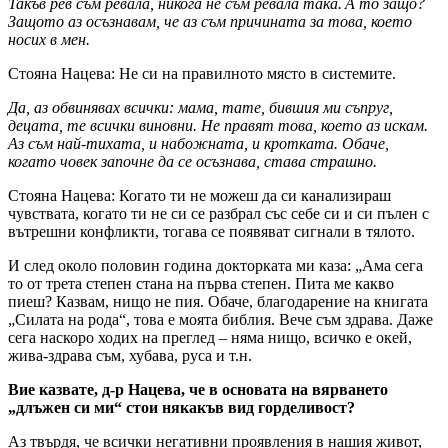
Такъв рев съм ревала, никога не съм ревала така. А то защо?
Защото аз осъзнавам, че аз съм причината за това, което
носих в мен.
Стояна Нацева: Не си на правилното място в системите.
Да, аз обвинявах всички: мама, тате, бившия ми съпруг,
децата, те всички виновни. Не правят това, което аз искам.
Аз съм най-тихата, и набожната, и кротката. Обаче,
когато човек започне да се осъзнава, става страшно.
Стояна Нацева: Когато ти не можеш да си канализираш
чувствата, когато ти не си се разбрал със себе си и си пълен с
вътрешни конфликти, тогава се появяват сигнали в тялото.
И след около половин година докторката ми каза: „Ама сега
то от трета степен стана на първа степен. Пита ме какво
пиеш? Казвам, нищо не пия. Обаче, благодарение на книгата
„Силата на рода“, това е моята библия. Вече съм здрава. Даже
сега наскоро ходих на преглед – няма нищо, всичко е окей,
жива-здрава съм, хубава, руса и т.н.
Вие казвате, д-р Нацева, че в основата на вярването
„длъжен си ми“ стои някакъв вид горделивост?
Аз твърдя, че всички негативни проявления в нашия живот,