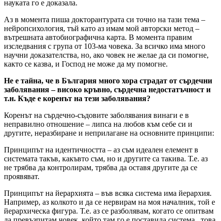
науката го е доказала.
Аз в момента пиша докторантурата си точно на тази тема –
нейропсихология, тъй като аз имам мой авторски метод –
вътрешната автобиографична карта. В момента правим
изследвания с група от 103-ма човека. За всичко има много
научни доказателства, но, ако човек не желае да си помогне,
както се казва, и Господ не може да му помогне.
Не е тайна, че в България много хора страдат от сърдечни
заболявания – високо кръвно, сърдечна недостатъчност и
т.н. Къде е коренът на тези заболявания?
Коренът на сърдечно-съдовите заболявания винаги е в
неправилно отношение – липса на любов към себе си и
другите, неразбиране и неприлагане на основните принципи:
Принципът на идентичността – аз съм идеален елемент в
системата такъв, какъвто съм, но и другите са такива. Т.е. аз
не трябва да контролирам, трябва да оставя другите да се
проявяват.
Принципът на йерархията – във всяка система има йерархия.
Например, аз колкото и да се нервирам на моя началник, той е
йерархическа фигура. Т.е. аз се разболявам, когато се опитвам
да превъзпитам човек, който там го е поставила система, това