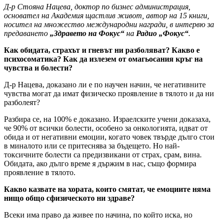
Д-р Стояна Нацева, доктор по бизнес администрация,
основател на Академия щастлив живот, автор на 15 книги,
носител на множество международни награди, в интервю за
предаването
„Здравето на Фокус“
на
Радио „Фокус“
.
Как обидата, страхът и гневът ни разболяват? Какво е
психосоматика? Как да излезем от омагьосания кръг на
чувства и болести?
Д-р Нацева, доказано ли е по научен начин, че негативните
чувства могат да имат физическо проявление в тялото и да ни
разболеят?
Разбира се, на 100% е доказано. Израелските учени доказаха,
че 90% от всички болести, особено за онкологията, идват от
обида и от негативни емоции, когато човек твърде дълго стои
в миналото или се притеснява за бъдещето. Но най-
токсичните болести са предизвикани от страх, срам, вина.
Обидата, ако дълго време я държим в нас, също формира
проявление в тялото.
Какво казвате на хората, които смятат, че емоциите няма
нищо общо сфизическото ни здраве?
Всеки има право да живее по начина, по който иска, но