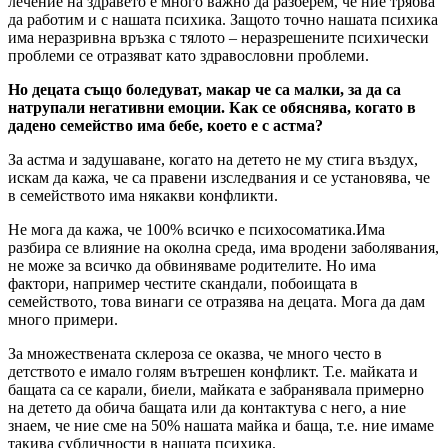
лечение на здравето е много важно да разберем, че ние трябва
да работим и с нашата психика. Защото точно нашата психика
има неразривна връзка с тялото – неразрешените психически
проблеми се отразяват като здравословни проблеми.
Но децата също боледуват, макар че са малки, за да са
натрупали негативни емоции. Как се обяснява, когато в
дадено семейство има бебе, което е с астма?
За астма и задушаване, когато на детето не му стига въздух,
искам да кажа, че са правени изследвания и се установява, че
в семейството има някакви конфликти.
Не мога да кажа, че 100% всичко е психосоматика.Има
разбира се влияние на околна среда, има вродени заболявания,
не може за всичко да обвиняваме родителите. Но има
фактори, например честите скандали, побоищата в
семейството, това винаги се отразява на децата. Мога да дам
много примери.
За множествената склероза се оказва, че много често в
детството е имало голям вътрешен конфликт. Т.е. майката и
бащата са се карали, биели, майката е забранявала примерно
на детето да обича бащата или да контактува с него, а ние
знаем, че ние сме на 50% нашата майка и баща, т.е. ние имаме
такива субличности в нашата психика.