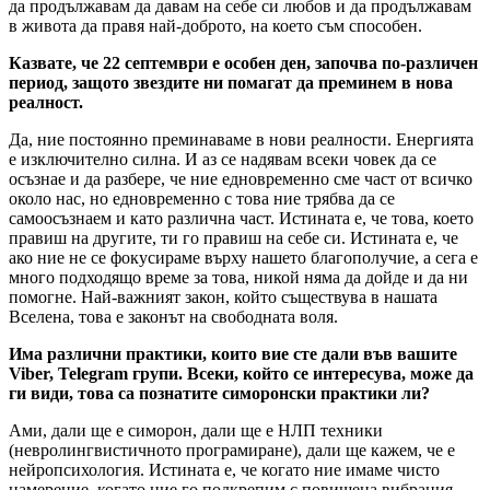
да продължавам да давам на себе си любов и да продължавам
в живота да правя най-доброто, на което съм способен.
Казвате, че 22 септември е особен ден, започва по-различен
период, защото звездите ни помагат да преминем в нова
реалност.
Да, ние постоянно преминаваме в нови реалности. Енергията
е изключително силна. И аз се надявам всеки човек да се
осъзнае и да разбере, че ние едновременно сме част от всичко
около нас, но едновременно с това ние трябва да се
самоосъзнаем и като различна част. Истината е, че това, което
правиш на другите, ти го правиш на себе си. Истината е, че
ако ние не се фокусираме върху нашето благополучие, а сега е
много подходящо време за това, никой няма да дойде и да ни
помогне. Най-важният закон, който съществува в нашата
Вселена, това е законът на свободната воля.
Има различни практики, които вие сте дали във вашите
Viber, Telegram групи. Всеки, който се интересува, може да
ги види, това са познатите симоронски практики ли?
Ами, дали ще е симорон, дали ще е НЛП техники
(невролингвистичното програмиране), дали ще кажем, че е
нейропсихология. Истината е, че когато ние имаме чисто
намерение, когато ние го подкрепим с повишена вибрация,