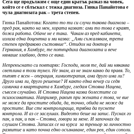
Сега ще продължим с още един кратък разказ на човек,
който се е сблъскал с тежка диагноза. Гинка Панайотова е
чула диагнозата рак – трета степен.
Гинка Панайотова:
Когато то ти си случи такова диагноза –
пред рак, както на мен, хората казват: ами то това е краят,
божа работа. Обаче не е така. Чакам аз пред кабинета,
излиза една доцентка и ми казва: „Ами съжалявам, трета
степен предраково състояние“. Отидох на доктор в
Германия, в Хамбург, те потвърдиха диагнозата и вече
нямаше хлабаво, дето се вика.
Непрекъснато си повтарях: Господи, моля те, дай ми някаква
светлина в този тунел. Не знам, аз не знам какво да правя. То,
пътят е ясен – операция, химиотерапия, ама друго има ли?
Друго има ли, друго решение? И както една вечер си седя
самичка в квартирата в Хамбург, гледам Стояна Нацева,
съвсем случайно. И Стояна Нацева казва болестите са
психосоматика. Например, ракът при жената е това, че вие
не може да простите обида, да, точно, обида не може да
простите. Вие сте контролираща, трябва да пуснете
контрола. И аз се заслушах. Видеото беше на запис. Пуснах го
пак, и пак, и пак – Стояна, говори за мене. И започнах да
слушам Стояна. Записах се на курса за треньор за личностно
развитие и като почна едно осъзнаване, един рев, един сополи.