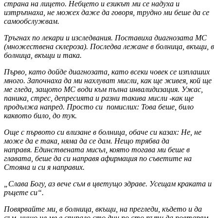
страна на лицето. Небцето и езикът ми се надуха и
изтръпнаха, не можех даже да говоря, трудно ми беше да се
самообслужвам.
Тръгнах по лекари и изследвания. Поставиха диагнозата МС
(множествена склероза). Последва лежане в болница, вкъщи, в
болница, вкъщи и така.
Първо, като дойде диагнозата, като всеки човек се изплаших
много. Започнаха да ми нахлуват мисли, как ще живея, кой ще
ме гледа, защото МС води към пълна инвалидизация. Ужас,
паника, стрес, депресията и разни такива мисли -как ще
продължа напред. Просто си помислих: Това беше, било
каквото било, до тук.
Още с първото си влизане в болница, обаче си казах: Не, не
може да е така, няма да се дам. Нещо трябва да
направя. Единствената мисъл, която тогава ми беше в
главата, беше да си направя афирмация по съветите на
Стояна и си я направих.
„Слава Богу, аз вече съм в цветущо здраве. Усещам краката и
ръцете си“.
Повярвайте ми, в болница, вкъщи, на прегледи, където и да
съм, нищо не ме е спирало сто дни по сто пъти да повтарям