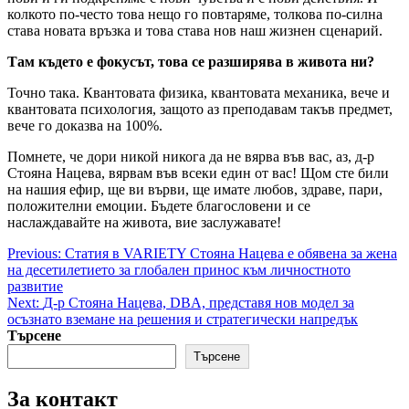
колкото по-често това нещо го повтаряме, толкова по-силна
става новата връзка и това става нов наш жизнен сценарий.
Там където е фокусът, това се разширява в живота ни?
Точно така. Квантовата физика, квантовата механика, вече и
квантовата психология, защото аз преподавам такъв предмет,
вече го доказва на 100%.
Помнете, че дори никой никога да не вярва във вас, аз, д-р
Стояна Нацева, вярвам във всеки един от вас! Щом сте били
на нашия ефир, ще ви върви, ще имате любов, здраве, пари,
положителни емоции. Бъдете благословени и се
наслаждавайте на живота, вие заслужавате!
Post
Previous:
Статия в VARIETY Стояна Нацева е обявена за жена
на десетилетието за глобален принос към личностното
navigation
развитие
Next:
Д-р Стояна Нацева, DBA, представя нов модел за
осъзнато вземане на решения и стратегически напредък
Търсене
Търсене
За контакт