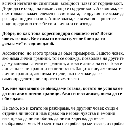
всички негативни симптоми, всъщност идват от горделивост.
Дори да се обидя на някой, също е горделивост. Аз смятам, че
съм толкова важен елемент в системата, че другият не може да
реагира по друг начин. А ние знаем, че всеки всъщност се
води предимно от себе си и личната си изгода.
Добре, но как това кореспондира с нашето его? Всеки
човек го има. Вие самата казвате, че не бива да го
„слагаме“ в задния джоб.
Абсолютно, но егото трябва да бъде премерено. Защото човек,
ако няма лични граници, той се обижда, позволява на другите
да му минават личните граници, а това е липса на его. Това е
липса на ясни граници на личността. Защото вие, ако нямате
лични граници, ако нямате цели, ако не може да се
самоопределите, вие просто нямате его.
Т.е. ние най-много се обиждаме тогава, когато не успяваме
да поставим лични граници. Ако ги поставяме, няма да се
обиждаме.
Не само, но и когато не разбираме, че другият човек също е
отделна личност и има право на негови чувства и емоции,
има право да не ни обича, да не ни харесва, да не се
съобразява с мен. Но мен това не трябва да ме засяга, аз трябва