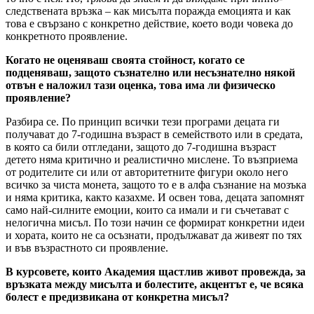
следствената връзка – как мисълта поражда емоцията и как
това е свързано с конкретно действие, което води човека до
конкретното проявление.
Когато не оценяваш своята стойност, когато се
подценяваш, защото съзнателно или несъзнателно някой
отвън е наложил тази оценка, това има ли физическо
проявление?
Разбира се. По принцип всички тези програми децата ги
получават до 7-годишна възраст в семейството или в средата,
в която са били отгледани, защото до 7-годишна възраст
детето няма критично и реалистично мислене. То възприема
от родителите си или от авторитетните фигури около него
всичко за чиста монета, защото то е в алфа съзнание на мозъка
и няма критика, както казахме. И освен това, децата запомнят
само най-силните емоции, които са имали и ги съчетават с
нелогична мисъл. По този начин се формират конкретни идеи
и хората, които не са осъзнати, продължават да живеят по тях
и във възрастното си проявление.
В курсовете, които Академия щастлив живот провежда, за
връзката между мисълта и болестите, акцентът е, че всяка
болест е предизвикана от конкретна мисъл?