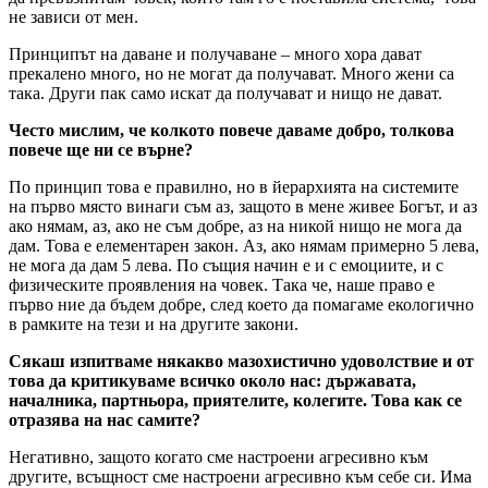
не зависи от мен.
Принципът на даване и получаване – много хора дават
прекалено много, но не могат да получават. Много жени са
така. Други пак само искат да получават и нищо не дават.
Често мислим, че колкото повече даваме добро, толкова
повече ще ни се върне?
По принцип това е правилно, но в йерархията на системите
на първо място винаги съм аз, защото в мене живее Богът, и аз
ако нямам, аз, ако не съм добре, аз на никой нищо не мога да
дам. Това е елементарен закон. Аз, ако нямам примерно 5 лева,
не мога да дам 5 лева. По същия начин е и с емоциите, и с
физическите проявления на човек. Така че, наше право е
първо ние да бъдем добре, след което да помагаме екологично
в рамките на тези и на другите закони.
Сякаш изпитваме някакво мазохистично удоволствие и от
това да критикуваме всичко около нас: държавата,
началника, партньора, приятелите, колегите. Това как се
отразява на нас самите?
Негативно, защото когато сме настроени агресивно към
другите, всъщност сме настроени агресивно към себе си. Има