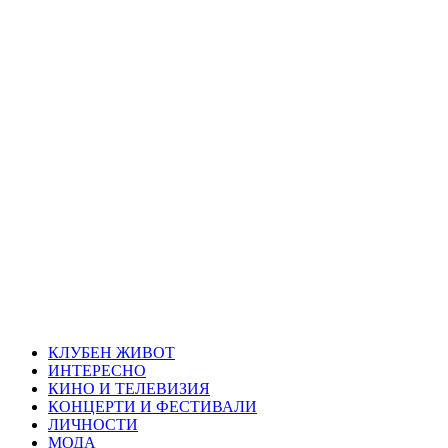
Skip
Благоевград
to
content
през нощта
Всичко около Благоевград и нощният живот можете да
намерите тук
Primary
Благоевград през нощта
Menu
КЛУБЕН ЖИВОТ
ИНТЕРЕСНО
КИНО И ТЕЛЕВИЗИЯ
КОНЦЕРТИ И ФЕСТИВАЛИ
ЛИЧНОСТИ
МОДА