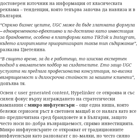
достоверен източник на информация от класическата
реклама – тенденция, която тепърва започва да навлиза и в
България.
“Спрямо бизнес целите, UGC може да бъде златната формула
–
едновременнопо-ефективно и по-достъпно като инвестиция
за брандовете, особено в платформи като TikTok и Instagram,
където алгоритмите приоритизират такъв тип съдържание”
,
разказва Цветелина.
“В същото време, за да е работещо, то изисква експертен
подход и внимателен подбор на създателите. Ето защо UGC
услугата ни предлага професионална консултация, по-висока
възвръщаемост и дългосрочна стойност за нашите клиенти”
,
допълва тя.
Освен с user generated content, Hypelinker се откроява и със
силен фокус върху изграждането на стратегически
кампании с
микро инфлуенсъри
– още една ниша, която
бележи сериозен ръст в световен мащаб и се налага като все
по-предпочитана сред брандовете и в България, защото
често носи по-добра възвращаемост, спрямо инвестицията.
Микро инфлуенсърите се открояват от традиционните
инфлуенсъри като разполагат с по-малки, но често силно