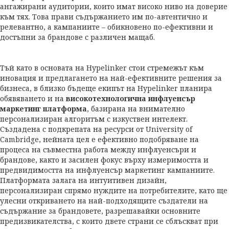
ангажирани аудитории, които имат високо ниво на доверие
към тях. Това прави съдържанието им по-автентично и
релевантно, а кампаниите – обикновено по-ефективни и
достъпни за брандове с различен мащаб.
Тъй като в основата на Hypelinker стои стремежът към
иновация и предлагането на най-ефективните решения за
бизнеса, в близко бъдеще екипът на Hypelinker планира
обявяването и на
високотехнологична инфлуенсър
маркетинг платформа
, базирана на внимателно
персонализиран алгоритъм с изкуствен интелект.
Създадена с подкрепата на ресурси от University of
Cambridge, нейната цел е ефективно подобряване на
процеса на съвместна работа между инфлуенсъри и
брандове, както и засилен фокус върху измеримостта и
предвидимостта на инфлуенсър маркетинг кампаниите.
Платформата залага на интуитивен дизайн,
персонализиран спрямо нуждите на потребителите, като ще
улесни откриването на най-подходящите създатели на
съдържание за брандовете, разрешавайки основните
предизвикателства, с които двете страни се сблъскват при