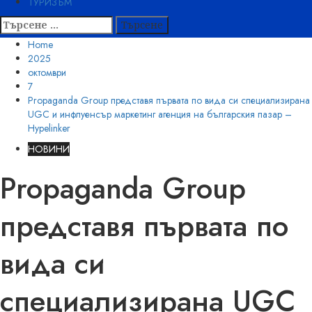
ТУРИЗЪМ
Търсене
за:
Home
2025
октомври
7
Propaganda Group представя първата по вида си специализирана
UGC и инфлуенсър маркетинг агенция на българския пазар –
Hypelinker
НОВИНИ
Propaganda Group
представя първата по
вида си
специализирана UGC