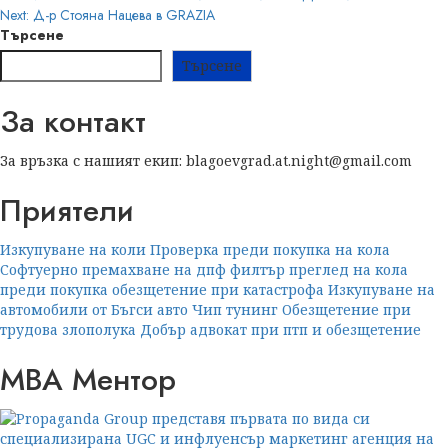
navigation
Next:
Д-р Стояна Нацева в GRAZIA
Търсене
Търсене
За контакт
За връзка с нашият екип: blagoevgrad.at.night@gmail.com
Приятели
Изкупуване на коли
Проверка преди покупка на кола
Софтуерно премахване на дпф филтър
преглед на кола
преди покупка
обезщетение при катастрофа
Изкупуване на
автомобили от Бъгси авто
Чип тунинг
Обезщетение при
трудова злополука
Добър адвокат при птп и обезщетение
МВА Ментор