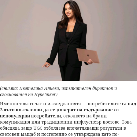
(снимка: Цветелина Илиева, изпълнителен директор и
съосновател на Hypelinker)
Именно това сочат и изследванията — потребителите са
над
2 пъти по-склонни да се доверят на съдържание от
непопулярни потребители
, отколкото на бранд
комуникация или традиционни инфлуенсър постове. Това
обяснява защо UGC отбелязва впечатляващи резултати в
световен мащаб и постепенно се утвърждава като по-