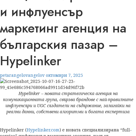
и инфлуенсър
маркетинг агенция на
българския пазар –
Hypelinker
petarangelovangelov
октомври 7, 2025
Hypelinker – новата стратегическа агенция на
комуникационната група, свързва брандове с най-правилните
инфлуенсъри и UGC създатели на съдържание, залагайки на
реални данни, собствени алгоритми и богата експертиза
Hypelinker (
Hypelinker.com
) е новата специализирана “full-
service” инфлуенсър маркетинг агенция, част от