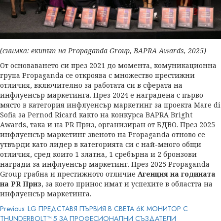
(снимка: екипът на Propaganda Group, BAPRA Awards, 2025)
От основаването си през 2021 до момента, комуникационна
група Propaganda се откроява с множество престижни
отличия, включително за работата си в сферата на
инфлуенсър маркетинга. През 2024 е наградена с първо
място в категория инфлуенсър маркетинг за проекта Mare di
Sofia за Pernod Ricard както на конкурса BAPRA Bright
Awards, така и на PR Приз, организиран от БДВО. През 2025
инфлуенсър маркетинг звеното на Propaganda отново се
утвърди като лидер в категорията си с най-много общи
отличия, сред които 1 златна, 1 сребърна и 2 бронзови
награди за инфлуенсър маркетинг. През 2025 Propaganda
Group грабна и престижното отличие
Агенция на годината
на PR Приз
, за което принос имат и успехите в областта на
инфлуенсър маркетинга.
Post
Previous:
LG ПРЕДСТАВЯ ПЪРВИЯ В СВЕТА 6K МОНИТОР С
THUNDERBOLT™ 5 ЗА ПРОФЕСИОНАЛНИ СЪЗДАТЕЛИ