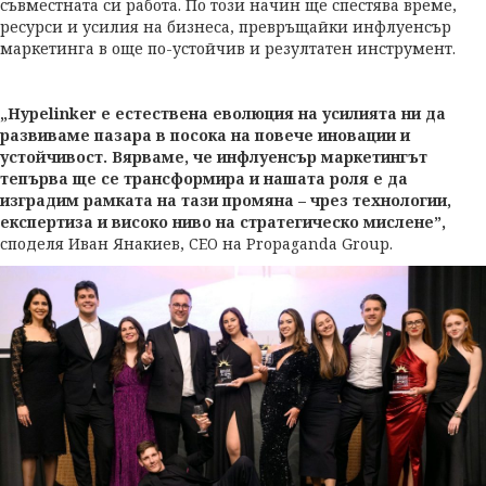
съвместната си работа. По този начин ще спестява време,
ресурси и усилия на бизнеса, превръщайки инфлуенсър
маркетинга в още по-устойчив и резултатен инструмент.
„Hypelinker е естествена еволюция на усилията ни да
развиваме пазара в посока на повече иновации и
устойчивост. Вярваме, че инфлуенсър маркетингът
тепърва ще се трансформира и нашата роля е да
изградим рамката на тази промяна – чрез технологии,
експертиза и високо ниво на стратегическо мислене”,
споделя Иван Янакиев, CEO на Propaganda Group.