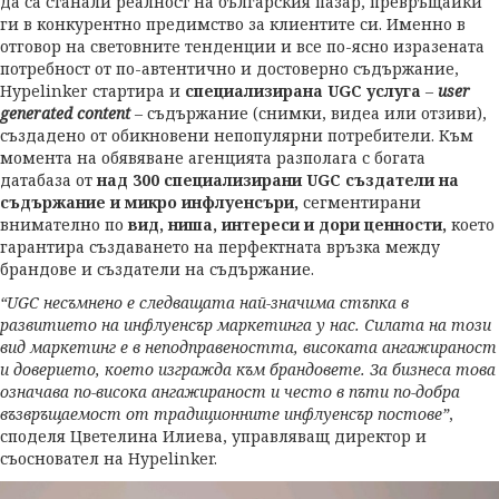
да са станали реалност на българския пазар, превръщайки
ги в конкурентно предимство за клиентите си. Именно в
отговор на световните тенденции и все по-ясно изразената
потребност от по-автентично и достоверно съдържание,
Hypelinker стартира и
специализирана UGC услуга
–
user
generated content
– съдържание (снимки, видеа или отзиви),
създадено от обикновени непопулярни потребители. Към
момента на обявяване агенцията разполага с богата
датабаза от
над 300 специализирани UGC създатели на
съдържание и микро инфлуенсъри,
сегментирани
внимателно по
вид, ниша, интереси и дори ценности,
което
гарантира създаването на перфектната връзка между
брандове и създатели на съдържание.
“
UGC несъмнено е следващата най-значима стъпка в
развитието на инфлуенсър маркетинга у нас.
Силата на този
вид маркетинг е в неподправеността, високата ангажираност
и доверието, което изгражда към брандовете. За бизнеса това
означава по-висока ангажираност и често в пъти по-добра
възвръщаемост от традиционните инфлуенсър постове”
,
споделя Цветелина Илиева, управляващ директор и
съосновател на Hypelinker.