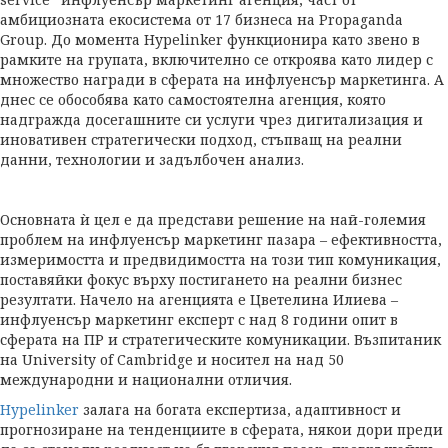
амбициозната екосистема от 17 бизнеса на Propaganda
Group. До момента Hypelinker функционира като звено в
рамките на групата, включително се откроява като лидер с
множество награди в сферата на инфлуенсър маркетинга. А
днес се обособява като самостоятелна агенция, която
надгражда досегашните си услуги чрез дигитализация и
иновативен стратегически подход, стъпващ на реални
данни, технологии и задълбочен анализ.
Основната ѝ цел е да представи решение на най-големия
проблем на инфлуенсър маркетинг пазара – ефективността,
измеримостта и предвидимостта на този тип комуникация,
поставяйки фокус върху постигането на реални бизнес
резултати. Начело на агенцията е Цветелина Илиева –
инфлуенсър маркетинг експерт с над 8 години опит в
сферата на ПР и стратегическите комуникации. Възпитаник
на University of Cambridge и носител на над 50
международни и национални отличия.
Hypelinker
залага на богата експертиза, адаптивност и
прогнозиране на тенденциите в сферата, някои дори преди