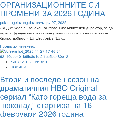
ОРГАНИЗАЦИОННИТЕ СИ
коронясаха
„Miss
ПРОМЕНИ ЗА 2026 ГОДИНА
C’est
La
petarangelovangelov
ноември 27, 2025
Vie“
Лю Дже-чеол е назначен за главен изпълнителен директор, за да
Снимки
укрепи фундаменталната конкурентоспособност на основните
бизнес дейности LG Electronics (LG)...
Read
Продължи четенето..
more
about
LG
КИНО И ТЕЛЕВИЗИЯ
ОБЯВИ
НОВИНИ
ОРГАНИЗАЦИОННИТЕ
Втори и последен сезон на
СИ
ПРОМЕНИ
драматичния HBO Original
ЗА
2026
сериал “Като гореща вода за
ГОДИНА
шоколад” стартира на 16
февруари 2026 година