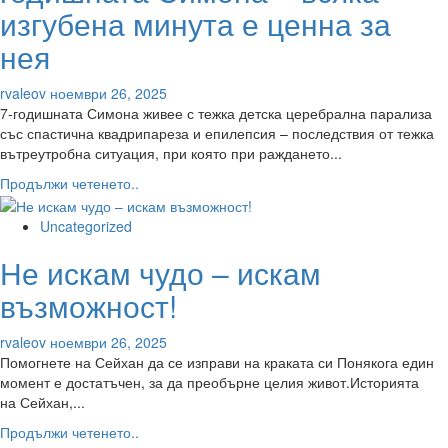
намаляване
изгубена минута е ценна за
на
нея
риска
от
бедствия
rvaleov
ноември 26, 2025
заради
7-годишната Симона живее с тежка детска церебрална парализа
очакваните
със спастична квадрипареза и епилепсия – последствия от тежка
обилни
вътреутробна ситуация, при която при раждането...
валежи
Read
Продължи четенето..
в
more
Благоевград
about
Uncategorized
Да
Не искам чудо – искам
подадем
ръка
възможност!
на
7-
rvaleov
ноември 26, 2025
годишната
Помогнете на Сейхан да се изправи на краката си Понякога един
Симона
момент е достатъчен, за да преобърне целия живот.Историята
–
на Сейхан,...
всяка
изгубена
Read
Продължи четенето..
минута