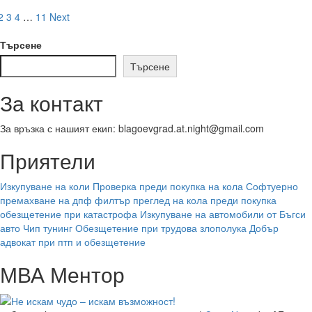
more
е
Разделяне
about
2
3
4
…
11
Next
ценна
Не
на
за
искам
Търсене
нея
чудо
публикациите
Търсене
–
на
искам
За контакт
възможност!
страници
За връзка с нашият екип: blagoevgrad.at.night@gmail.com
Приятели
Изкупуване на коли
Проверка преди покупка на кола
Софтуерно
премахване на дпф филтър
преглед на кола преди покупка
обезщетение при катастрофа
Изкупуване на автомобили от Бъгси
авто
Чип тунинг
Обезщетение при трудова злополука
Добър
адвокат при птп и обезщетение
МВА Ментор