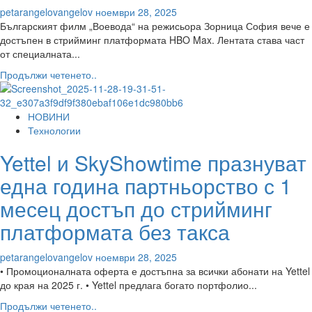
petarangelovangelov
ноември 28, 2025
Българският филм „Воевода“ на режисьора Зорница София вече е
достъпен в стрийминг платформата HBO Max. Лентата става част
от специалната...
Read
Продължи четенето..
more
about
Българският
НОВИНИ
филм
Технологии
„Воевода“
Yettel и SkyShowtime празнуват
влиза
в
една година партньорство с 1
стрийминг
платформата
месец достъп до стрийминг
HBO
платформата без такса
Max
в
новата
petarangelovangelov
ноември 28, 2025
си
• Промоционалната оферта е достъпна за всички абонати на Yettel
режисьорска
до края на 2025 г. • Yettel предлага богато портфолио...
версия
Read
Продължи четенето..