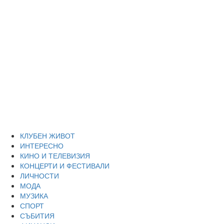
Skip
Благоевград
to
content
през нощта
Всичко около Благоевград и нощният живот можете да
намерите тук
Primary
Благоевград през нощта
Menu
КЛУБЕН ЖИВОТ
ИНТЕРЕСНО
КИНО И ТЕЛЕВИЗИЯ
КОНЦЕРТИ И ФЕСТИВАЛИ
ЛИЧНОСТИ
МОДА
МУЗИКА
СПОРТ
СЪБИТИЯ