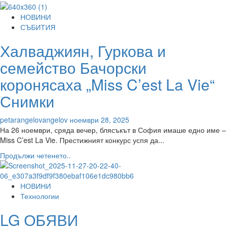
more
about
НОВИНИ
Yettel
СЪБИТИЯ
и
Халваджиян, Гуркова и
SkyShowtime
празнуват
семейство Бачорски
една
година
коронясаха „Miss C’est La Vie“
партньорство
Снимки
с
1
месец
petarangelovangelov
ноември 28, 2025
достъп
На 26 ноември, сряда вечер, блясъкът в София имаше едно име –
до
Miss C’est La Vie. Престижният конкурс успя да...
стрийминг
Read
Продължи четенето..
платформата
more
без
about
такса
Халваджиян,
НОВИНИ
Гуркова
Технологии
и
LG ОБЯВИ
семейство
Бачорски