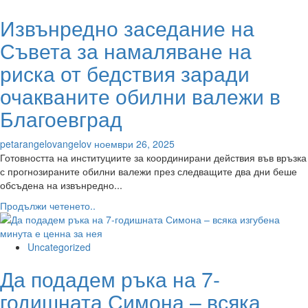
серията
да
Извънредно заседание на
POCO
ги
F8
поздрави
Съвета за намаляване на
и
навлиза
риска от бедствия заради
в
очакваните обилни валежи в
премиум
ерата
Благоевград
с
дръзки
petarangelovangelov
ноември 26, 2025
флагман
Готовността на институциите за координирани действия във връзка
пробиви
с прогнозираните обилни валежи през следващите два дни беше
обсъдена на извънредно...
Read
Продължи четенето..
more
about
Извънредно
Uncategorized
заседание
Да подадем ръка на 7-
на
Съвета
годишната Симона – всяка
за