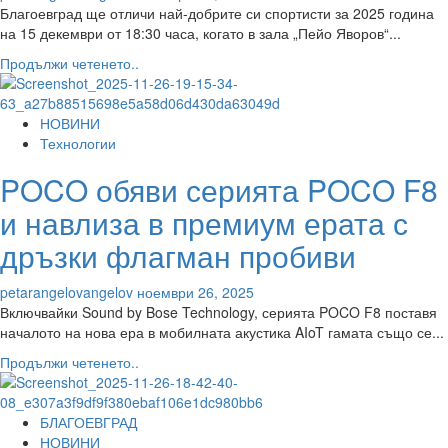
стартира
Благоевград ще отличи най-добрите си спортисти за 2025 година
на
на 15 декември от 18:30 часа, когато в зала „Пейо Яворов“...
16
Read
Продължи четенето..
февруари
more
2026
about
година
Със
НОВИНИ
специална
Технологии
церемония
POCO обяви серията POCO F8
на
15
и навлиза в премиум ерата с
декември
Благоевград
дръзки флагман пробиви
отличава
най-
petarangelovangelov
ноември 26, 2025
добрите
Включвайки Sound by Bose Technology, серията POCO F8 поставя
спортисти
началото на нова ера в мобилната акустика AIoT гамата също се...
за
Read
Продължи четенето..
2025
more
година,
about
Владо
POCO
БЛАГОЕВГРАД
Николов
обяви
НОВИНИ
идва