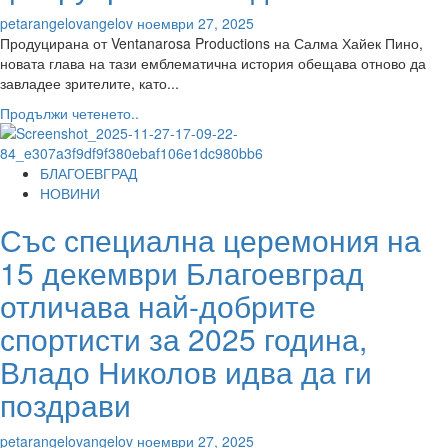
petarangelovangelov
ноември 27, 2025
Продуцирана от Ventanarosa Productions на Салма Хайек Пино,
новата глава на тази емблематична история обещава отново да
завладее зрителите, като...
Read
Продължи четенето..
more
about
Втори
БЛАГОЕВГРАД
и
НОВИНИ
последен
Със специална церемония на
сезон
на
15 декември Благоевград
драматичния
HBO
отличава най-добрите
Original
спортисти за 2025 година,
сериал
“Като
Владо Николов идва да ги
гореща
вода
поздрави
за
шоколад”
petarangelovangelov
ноември 27, 2025