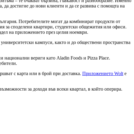
итъма – те очакват бързина, гъвкавост и разнообразие. Именно
а, да достигне до нови клиенти и да се развива с помощта на
България. Потребителите могат да комбинират продукти от
ния за споделени квартири, студентски общежития или офиси.
аздел на приложението през целия ноември.
, университетски кампуси, както и до обществени пространства
 национални вериги като Aladin Foods и Pizza Place.
ебители.
ршват с карта или в брой при доставка.
Приложението Wolt
е
 възможности за доходи във всеки квартал, в който оперира.