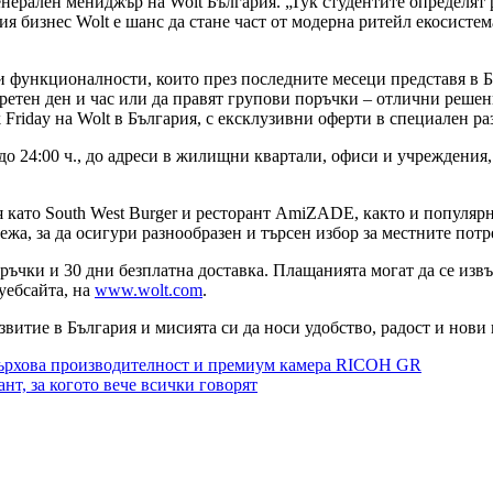
ерален мениджър на Wolt България. „Тук студентите определят р
ия бизнес Wolt е шанс да стане част от модерна ритейл екосистем
и функционалности, които през последните месеци представя в 
кретен ден и час или да правят групови поръчки – отлични реше
k Friday на Wolt в България, с ексклузивни оферти в специален р
до 24:00 ч., до адреси в жилищни квартали, офиси и учреждения
я като South West Burger и ресторант AmiZADE, както и популярни
а, за да осигури разнообразен и търсен избор за местните потр
ъчки и 30 дни безплатна доставка. Плащанията могат да се извъ
 уебсайта, на
www.wolt.com
.
звитие в България и мисията си да носи удобство, радост и нови
 върхова производителност и премиум камера RICOH GR
нт, за когото вече всички говорят