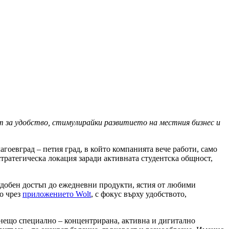
 за удобство, стимулирайки развитието на местния бизнес и
агоевград – петия град, в който компанията вече работи, само
стратегическа локация заради активната студентска общност,
 удобен достъп до ежедневни продукти, ястия от любими
о чрез
приложението Wolt
, с фокус върху удобството,
а нещо специално – концентрирана, активна и дигитално