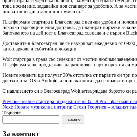
ориентирана студентска общност,“ коментира Ивайло Нецов, ген
това носим ние, задавайки нов стандарт за удобство. А за местн
иновативни дигитални инструменти.“
Платформата стартира в Благоевград с всички удобни и полезн
няколко търговци в една доставка, да планират поръчки за кон
Започването на дейност в Благоевград съвпада и с първия Blac
Доставките в Благоевград ще се извършват ежедневно от 09:00 
като паркове и събитийни локации.
Wolt стартира в града със селекция от местни любими заведени
Платформата ще продължава да разширява партньорската си мреж
Новите клиенти ще получат 30% отстъпка от първите си три пор
достъпно за iOS и Android, а поръчки могат да се правят и през
С навлизането си в Благоевград Wolt затвърждава бързото си ра
Post
Previous:
realme стартира продажбите на GT 8 Pro – флагман с
Next:
Новата музикална интрига: Стоян Георгиев – младият тала
navigation
Търсене
Търсене
За контакт