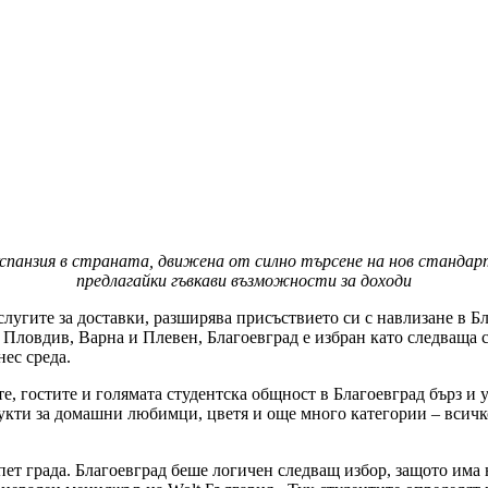
панзия в страната, движена от силно търсене на нов стандарт
предлагайки гъвкави възможности за доходи
лугите за доставки, разширява присъствието си с навлизане в Бл
, Пловдив, Варна и Плевен, Благоевград е избран като следваща 
ес среда.
е, гостите и голямата студентска общност в Благоевград бърз и
одукти за домашни любимци, цветя и още много категории – всичк
в пет града. Благоевград беше логичен следващ избор, защото им