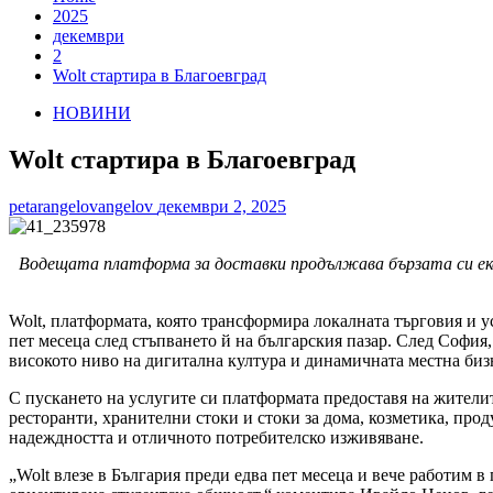
2025
декември
2
Wolt стартира в Благоевград
НОВИНИ
Wolt стартира в Благоевград
petarangelovangelov
декември 2, 2025
Водещата платформа за доставки продължава бързата си екс
Wolt, платформата, която трансформира локалната търговия и ус
пет месеца след стъпването й на българския пазар. След София
високото ниво на дигитална култура и динамичната местна бизн
С пускането на услугите си платформата предоставя на жителит
ресторанти, хранителни стоки и стоки за дома, козметика, пр
надеждността и отличното потребителско изживяване.
„Wolt влезе в България преди едва пет месеца и вече работим 