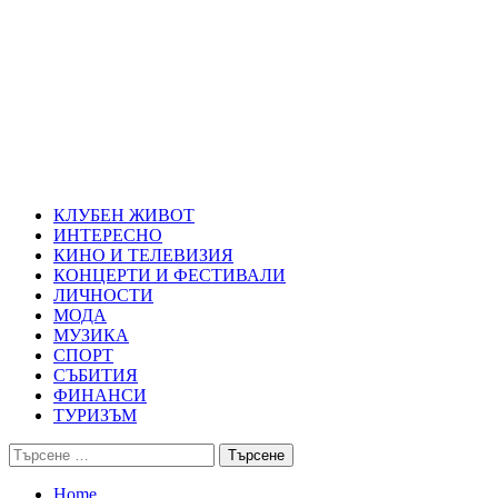
Skip
Благоевград през нощта
to
content
Всичко около Благоевград и нощният живот можете да намерит
Primary
Благоевград през нощта
Menu
КЛУБЕН ЖИВОТ
ИНТЕРЕСНО
КИНО И ТЕЛЕВИЗИЯ
КОНЦЕРТИ И ФЕСТИВАЛИ
ЛИЧНОСТИ
МОДА
МУЗИКА
СПОРТ
СЪБИТИЯ
ФИНАНСИ
ТУРИЗЪМ
Търсене
за:
Home