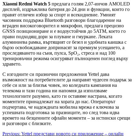
Xiaomi Redmi Watch 5
предлага голям 2,07-инчов AMOLED
дисплей, издръжлива батерия до 24 дни и функции, които го
правят отличен избор за спорт и всекидневие. Умният
часовник поддържа Bluetooth разговори благодарение на
вграден високоговорител и микрофон, предлага прецизно
GNSS позициониране и е водоустойчив до 5ATM, което го
прави подходящ дори за плуване и гмуркане. Леката
алуминиева рамка, въртящият се безел и удобната каишка с
бързо освобождаване допринасят за премиум усещането, а
проследяването на съня, пулса, SpO₂, стреса и над 100
тренировъчни режима осигуряват пълноценен поглед върху
здравето.
С изгодните си празнични предложения Yettel дава
възможност на потребителите да направят чудесен подарък за
себе си или за близък човек, но коледната кампания на
телекома и тази година ни напомня да използваме
технологиите разумно, като ги оставяме настрана, когато
моментите принадлежат на хората до нас. Операторът
подчертава, че надеждната мобилна мрежа е ключова за
успешната подготовка за празниците, но след това идва
времето на безценните офлайн моменти – за истински срещи
и разговори с близките.
Post
Previous:
Yettel представи новото си приложение – онлайн