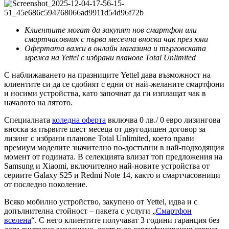
Клиентите могат да закупят нов смартфон или
смартчасовник с първа месечна вноска чак през юни
Офертата важи в онлайн магазина и търговската
мрежа на Yettel с избрани планове Total Unlimited
С наближаването на празниците Yettel дава възможност на
клиентите си да се сдобият с едни от най-желаните смартфони
и носими устройствa, като започнат да ги изплащат чак в
началото на лятото.
Специалната
коледна оферта
включва 0 лв./ 0 евро лизингова
вноска за първите шест месеца от двугодишен договор за
лизинг с избрани планове Total Unlimited, което прави
премиум моделите значително по-достъпни в най-подходящия
момент от годината. В селекцията влизат топ предложения на
Samsung и Xiaomi, включително най-новите устройства от
сериите Galaxy S25 и Redmi Note 14, както и смартчасовници
от последно поколение.
Всяко мобилно устройство, закупено от Yettel, идва и с
допълнителна стойност – пакетa с услуги „
Смартфон
вселена
“. С него клиентите получават 3 години гаранция без