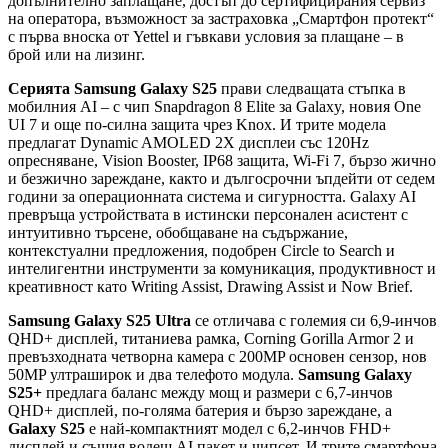
допълнително заплащане, достъп до сертифицирания сервиз
на оператора, възможност за застраховка „Смартфон протект“
с първа вноска от Yettel и гъвкави условия за плащане – в
брой или на лизинг.
Серията Samsung Galaxy S25
прави следващата стъпка в
мобилния AI – с чип Snapdragon 8 Elite за Galaxy, новия One
UI 7 и още по-силна защита чрез Knox. И трите модела
предлагат Dynamic AMOLED 2X дисплеи със 120Hz
опресняване, Vision Booster, IP68 защита, Wi-Fi 7, бързо жично
и безжично зареждане, както и дългосрочни ъпдейти от седем
години за операционната система и сигурността. Galaxy AI
превръща устройствата в истински персонален асистент с
интуитивно търсене, обобщаване на съдържание,
контекстуални предложения, подобрен Circle to Search и
интелигентни инструменти за комуникация, продуктивност и
креативност като Writing Assist, Drawing Assist и Now Brief.
Samsung Galaxy S25 Ultra
се отличава с големия си 6,9-инчов
QHD+ дисплей, титаниева рамка, Corning Gorilla Armor 2 и
превъзходната четворна камера с 200MP основен сензор, нов
50MP ултраширок и два телефото модула.
Samsung Galaxy
S25+
предлага баланс между мощ и размери с 6,7-инчов
QHD+ дисплей, по-голяма батерия и бързо зареждане, а
Galaxy S25
е най-компактният модел с 6,2-инчов FHD+
дисплей и същия водещ AI пакет и чипсет. И трите смартфона