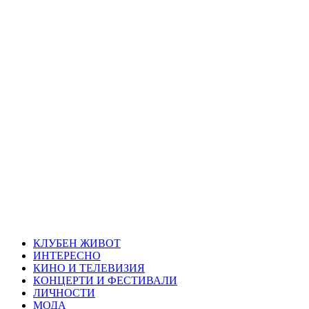
Skip
Благоевград
to
content
през нощта
Всичко около Благоевград и нощният живот можете да
намерите тук
Primary
Благоевград през нощта
Menu
КЛУБЕН ЖИВОТ
ИНТЕРЕСНО
КИНО И ТЕЛЕВИЗИЯ
КОНЦЕРТИ И ФЕСТИВАЛИ
ЛИЧНОСТИ
МОДА