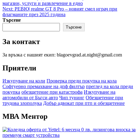
магазин, услуги и развлечение в едно
navigation
Next:
РЕВЮ| realme GT 8 Pro – новият смел играч при
флагманите през 2025 година
Търсене
Търсене
За контакт
За връзка с нашият екип: blagoevgrad.at.night@gmail.com
Приятели
Изкупуване на коли
Проверка преди покупка на кола
Софтуерно премахване на дпф филтър
преглед на кола преди
покупка
обезщетение при катастрофа
Изкупуване на
автомобили от Бъгси авто
Чип тунинг
Обезщетение при
трудова злополука
Добър адвокат при птп и обезщетение
МВА Ментор