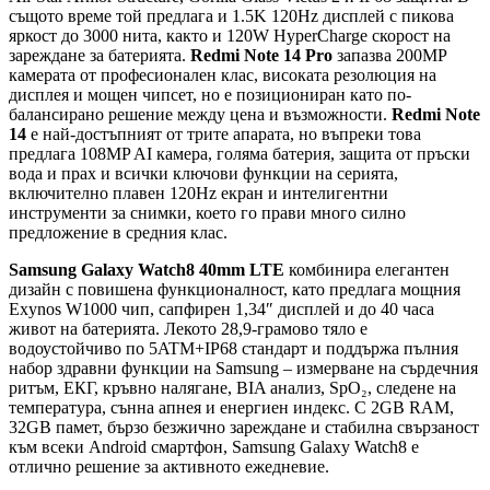
същото време той предлага и 1.5K 120Hz дисплей с пикова
яркост до 3000 нита, както и 120W HyperCharge скорост на
зареждане за батерията.
Redmi Note 14 Pro
запазва 200MP
камерата от професионален клас, високата резолюция на
дисплея и мощен чипсет, но е позициониран като по-
балансирано решение между цена и възможности.
Redmi Note
14
е най-достъпният от трите апарата, но въпреки това
предлага 108MP AI камера, голяма батерия, защита от пръски
вода и прах и всички ключови функции на серията,
включително плавен 120Hz екран и интелигентни
инструменти за снимки, което го прави много силно
предложение в средния клас.
Samsung Galaxy Watch8 40mm LTE
комбинира елегантен
дизайн с повишена функционалност, като предлага мощния
Exynos W1000 чип, сапфирен 1,34″ дисплей и до 40 часа
живот на батерията. Лекото 28,9-грамово тяло е
водоустойчиво по 5ATM+IP68 стандарт и поддържа пълния
набор здравни функции на Samsung – измерване на сърдечния
ритъм, ЕКГ, кръвно налягане, BIA анализ, SpO₂, следене на
температура, сънна апнея и енергиен индекс. С 2GB RAM,
32GB памет, бързо безжично зареждане и стабилна свързаност
към всеки Android смартфон, Samsung Galaxy Watch8 е
отлично решение за активното ежедневие.