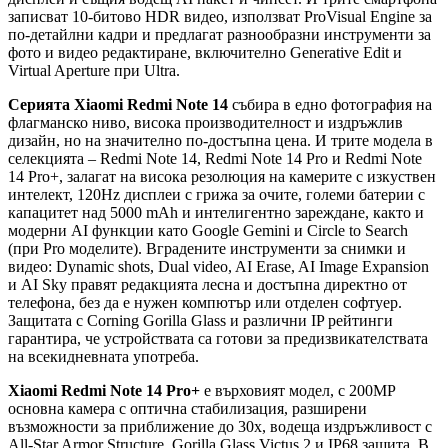
записват 10-битово HDR видео, използват ProVisual Engine за
по-детайлни кадри и предлагат разнообразни инструменти за
фото и видео редактиране, включително Generative Edit и
Virtual Aperture при Ultra.
Серията Xiaomi Redmi Note 14
събира в едно фотография на
флагманско ниво, висока производителност и издръжлив
дизайн, но на значително по-достъпна цена. И трите модела в
селекцията – Redmi Note 14, Redmi Note 14 Pro и Redmi Note
14 Pro+, залагат на висока резолюция на камерите с изкуствен
интелект, 120Hz дисплеи с грижа за очите, големи батерии с
капацитет над 5000 mAh и интелигентно зареждане, както и
модерни AI функции като Google Gemini и Circle to Search
(при Pro моделите). Вградените инструменти за снимки и
видео: Dynamic shots, Dual video, AI Erase, AI Image Expansion
и AI Sky правят редакцията лесна и достъпна директно от
телефона, без да е нужен компютър или отделен софтуер.
Защитата с Corning Gorilla Glass и различни IP рейтинги
гарантира, че устройствата са готови за предизвикателствата
на всекидневната употреба.
Xiaomi Redmi Note 14 Pro+
е върховият модел, с 200MP
основна камера с оптична стабилизация, разширени
възможности за приближение до 30х, водеща издръжливост с
All-Star Armor Structure, Gorilla Glass Victus 2 и IP68 защита. В