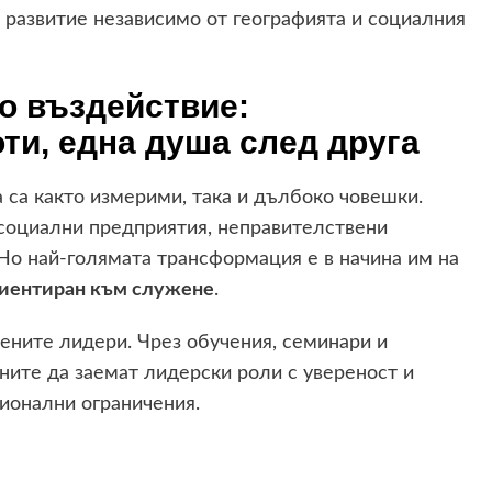
 развитие независимо от географията и социалния
о въздействие:
ти, една душа след друга
 са както измерими, така и дълбоко човешки.
социални предприятия, неправителствени
 Но най-голямата трансформация е в начина им на
риентиран към служене
.
ените лидери. Чрез обучения, семинари и
ите да заемат лидерски роли с увереност и
ионални ограничения.