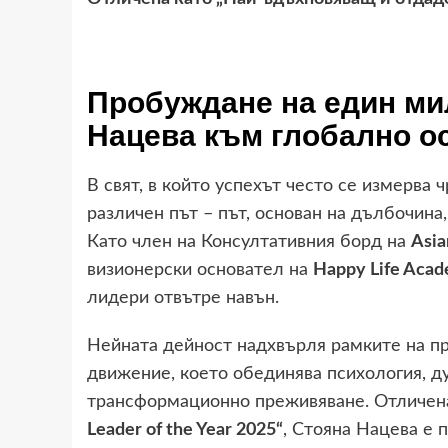
Пробуждане на един ми
Нацева към глобално о
В свят, в който успехът често се измерва
различен път – път, основан на дълбочина
Като член на Консултативния борд на
Asia
визионерски основател на
Happy Life Aca
лидери отвътре навън.
Нейната дейност надхвърля рамките на п
движение, което обединява психология, д
трансформационно преживяване. Отличен
Leader of the Year 2025“
, Стояна Нацева е 