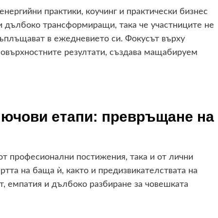
енергийни практики, коучинг и практически бизнес
и дълбоко трансформиращи, така че участниците не
 въплъщават в ежедневието си. Фокусът върху
повърхностните резултати, създава мащабируем
лючови етапи: превръщане на
от професионални постижения, така и от лични
ртта на баща ѝ, както и предизвикателствата на
т, емпатия и дълбоко разбиране за човешката