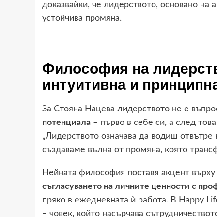
доказвайки, че лидерството, основано на 
устойчива промяна.
Философия на лидерств
интуитивна и принципн
За Стояна Нацева лидерството не е въпрос
потенциала
– първо в себе си, а след това
„Лидерството означава да водиш отвътре н
създаваме вълна от промяна, която транс
Нейната философия поставя акцент върх
съгласуването на личните ценности с пр
пряко в ежедневната ѝ работа. В Happy Li
– човек, който насърчава сътрудничествот