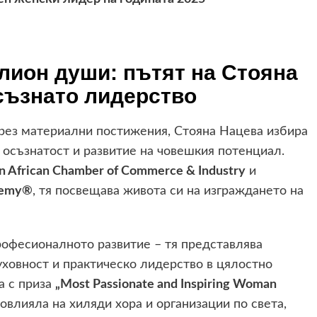
лион души: пътят на Стояна
съзнато лидерство
 чрез материални постижения, Стояна Нацева избира
, осъзнатост и развитие на човешкия потенциал.
n African Chamber of Commerce & Industry
и
demy®
, тя посвещава живота си на изграждането на
рофесионалното развитие – тя представлява
уховност и практическо лидерство в цялостно
а с приза
„Most Passionate and Inspiring Woman
повлияла на хиляди хора и организации по света,