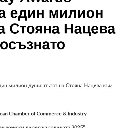
а един милион
а Стояна Нацева
 осъзнато
ican Chamber of Commerce & Industry
ен женски лидер на годината 2025“