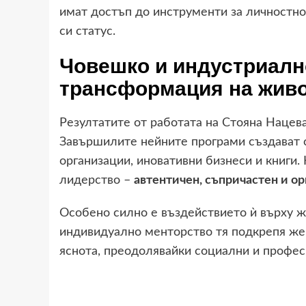
имат достъп до инструменти за личностно
си статус.
Човешко и индустриалн
трансформация на живо
Резултатите от работата на Стояна Нацева
Завършилите нейните програми създават 
организации, иновативни бизнеси и книги.
лидерство –
автентичен, съпричастен и о
Особено силно е въздействието ѝ върху ж
индивидуално менторство тя подкрепя жен
яснота, преодолявайки социални и профес