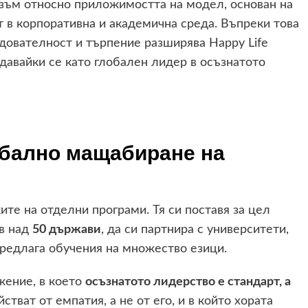
зъм относно приложимостта на модел, основан на
 в корпоративна и академична среда. Въпреки това
ледователност и търпение разширява Happy Life
авайки се като глобален лидер в осъзнатото
обално мащабиране на
те на отделни програми. Тя си поставя за цел
в над
50 държави
, да си партнира с университети,
редлага обучения на множество езици.
жение, в което
осъзнатото лидерство е стандарт, а
йстват от емпатия, а не от его, и в който хората