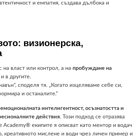
автентичност и емпатия, създава дълбока и
ото: визионерска,
а
 на власт или контрол, а на
пробуждане на
 и в другите.
авън“, споделя тя. „Когато изцеляваме себе си,
формира и останалите.“
у
емоционалната интелигентност, осъзнатостта и
офесионалните действия
. Този подход се отразява
fe Academy® екипите я описват като ментор и водач
о, креативното мислене и води чрез личен пример и