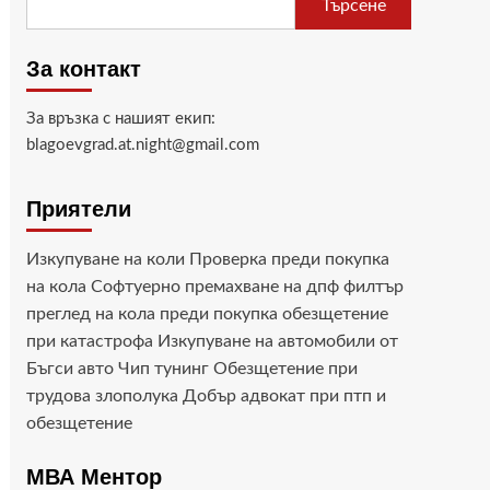
Търсене
За контакт
За връзка с нашият екип:
blagoevgrad.at.night@gmail.com
Приятели
Изкупуване на коли
Проверка преди покупка
на кола
Софтуерно премахване на дпф филтър
преглед на кола преди покупка
обезщетение
при катастрофа
Изкупуване на автомобили от
Бъгси авто
Чип тунинг
Обезщетение при
трудова злополука
Добър адвокат при птп и
обезщетение
МВА Ментор