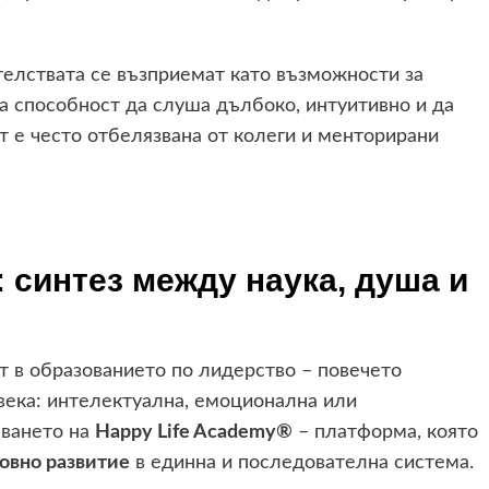
телствата се възприемат като възможности за
та способност да слуша дълбоко, интуитивно и да
т е често отбелязвана от колеги и менторирани
 синтез между наука, душа и
 в образованието по лидерство – повечето
овека: интелектуална, емоционална или
аването на
Happy Life Academy®
– платформа, която
овно развитие
в единна и последователна система.