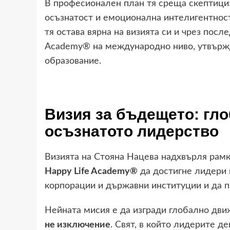
В професионален план тя среща скептици
осъзнатост и емоционална интелигентност
тя остава вярна на визията си и чрез пос
Academy® на международно ниво, утвържд
образование.
Визия за бъдещето: гл
осъзнатото лидерство
Визията на Стояна Нацева надхвърля рамки
Happy Life Academy®
да достигне лидери 
корпорации и държавни институции и да п
Нейната мисия е да изгради глобално дви
не изключение
. Свят, в който лидерите де