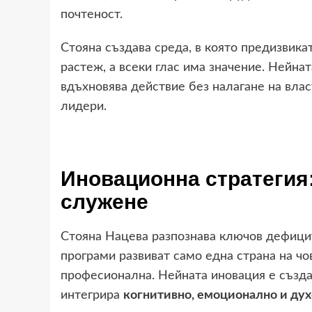
почтеност.
Стояна създава среда, в която предизвика
растеж, а всеки глас има значение. Нейна
вдъхновява действие без налагане на влас
лидери.
Иновационна стратегия:
служене
Стояна Нацева разпознава ключов дефицит
програми развиват само една страна на ч
професионална. Нейната иновация е създ
интегрира
когнитивно, емоционално и дух