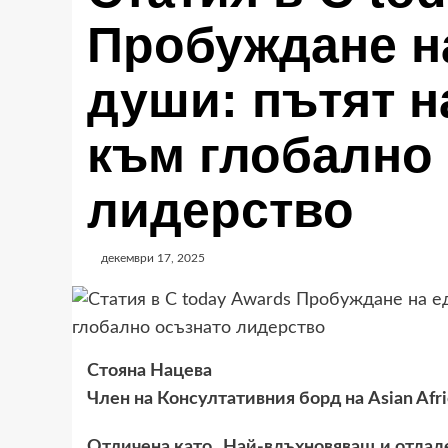
Пробуждане н
души: пътят н
към глобално
лидерство
декември 17, 2025
Стояна Нацева
Член на Консултативния борд на Asian Afr
Отличена като „Най-вдъхновяващ и отдад