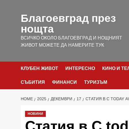
Skip
to
Благоевград през
content
нощта
ВСИЧКО ОКОЛО БЛАГОЕВГРАД И НОЩНИЯТ
ЖИВОТ МОЖЕТЕ ДА НАМЕРИТЕ ТУК
КЛУБЕН ЖИВОТ
ИНТЕРЕСНО
КИНО И Т
СЪБИТИЯ
ФИНАНСИ
ТУРИЗЪМ
HOME
2025
ДЕКЕМВРИ
17
СТАТИЯ В С TODAY 
НОВИНИ
Статия в С to