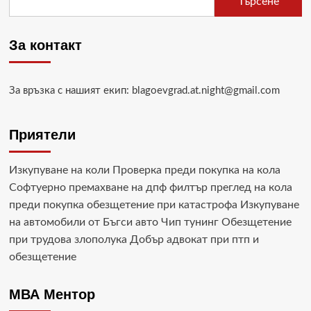
Търсене
Да
спасим
бебе
За контакт
Васи
За връзка с нашият екип: blagoevgrad.at.night@gmail.com
Приятели
Изкупуване на коли
Проверка преди покупка на кола
Софтуерно премахване на дпф филтър
преглед на кола
преди покупка
обезщетение при катастрофа
Изкупуване
на автомобили от Бъгси авто
Чип тунинг
Обезщетение
при трудова злополука
Добър адвокат при птп и
обезщетение
МВА Ментор