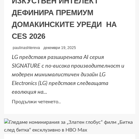
ИЗКУСТВЕН ИНТЕЛЕКТ
облачната
ДЕФИНИРА ПРЕМИУМ
услуга
Yettel
ДОМАКИНСКИТЕ УРЕДИ НА
Cloud
CES 2026
paulinashtereva
декември 19, 2025
LG представя разширената AI серия
SIGNATURE с по-висока производителност и
модерен минималистичен дизайн LG
Electronics (LG) представя следващата
еволюция на...
Read
Продължи четенето..
more
about
СЕРИЯТА
LG