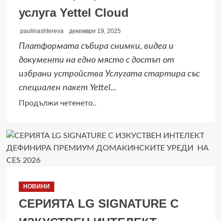
услуга Yettel Cloud
paulinashtereva
декември 19, 2025
Платформата събира снимки, видеа и
документи на едно място с достъп от
избрани устройства Услугата стартира със
специален пакет Yettel...
Read
Продължи четенето..
more
about
Всичко
важно
на
едно
НОВИНИ
място:
СЕРИЯТА LG SIGNATURE С
Yettel
стартира