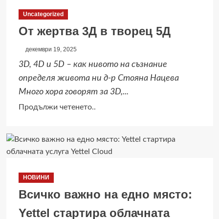
Uncategorized
От жертва 3Д в творец 5Д
декември 19, 2025
3D, 4D и 5D – как нивото на съзнание
определя живота ни д-р Стояна Нацева
Много хора говорят за 3D,...
Read
Продължи четенето..
more
about
От
жертва
3Д
НОВИНИ
в
Всичко важно на едно място:
творец
5Д
Yettel стартира облачната