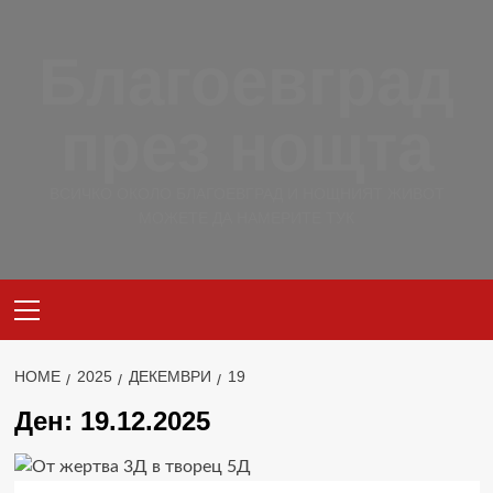
Skip
to
Благоевград
content
през нощта
ВСИЧКО ОКОЛО БЛАГОЕВГРАД И НОЩНИЯТ ЖИВОТ
МОЖЕТЕ ДА НАМЕРИТЕ ТУК
Primary
Menu
HOME
2025
ДЕКЕМВРИ
19
Ден:
19.12.2025