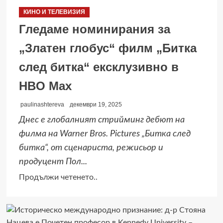
SIGNATURE
КИНО И ТЕЛЕВИЗИЯ
С
Гледаме номинирания за
ИЗКУСТВЕН
ИНТЕЛЕКТ
„Златен глобус“ филм „Битка
ДЕФИНИРА
след битка“ ексклузивно в
ПРЕМИУМ
ДОМАКИНСКИТЕ
HBO Max
УРЕДИ
НА
paulinashtereva
декември 19, 2025
CES
Днес е глобалният стрийминг дебют на
2026
филма на Warner Bros. Pictures „Битка след
битка“, от сценариста, режисьор и
продуцент Пол...
Read
Продължи четенето..
more
about
Гледаме