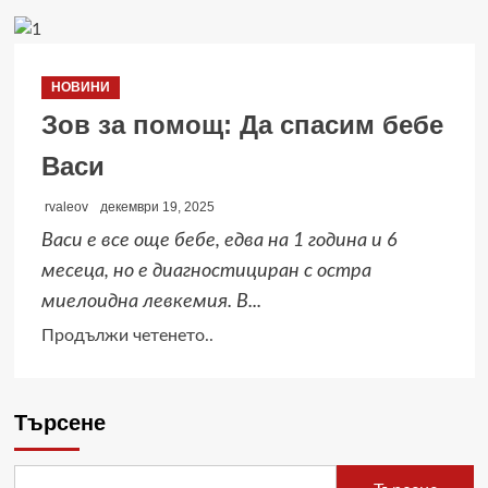
about
Историческо
международно
НОВИНИ
признание:
Зов за помощ: Да спасим бебе
д-
р
Васи
Стояна
Нацева
rvaleov
декември 19, 2025
е
Васи е все още бебе, едва на 1 година и 6
Почетен
месеца, но е диагностициран с остра
професор
миелоидна левкемия. В...
в
Read
Продължи четенето..
Kennedy
more
University
about
–
Зов
Търсене
Париж
за
помощ: