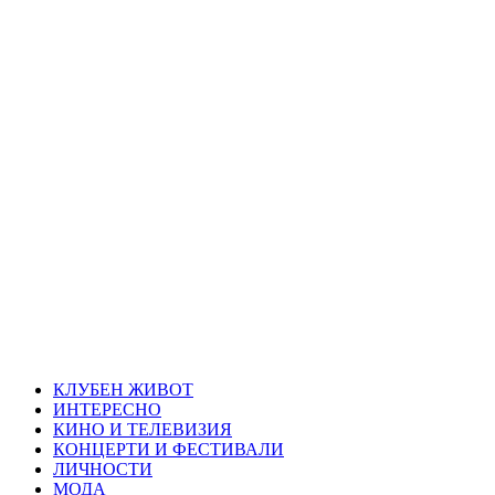
Skip
Благоевград
to
content
през нощта
Всичко около Благоевград и нощният живот можете да
намерите тук
Primary
Благоевград през нощта
Menu
КЛУБЕН ЖИВОТ
ИНТЕРЕСНО
КИНО И ТЕЛЕВИЗИЯ
КОНЦЕРТИ И ФЕСТИВАЛИ
ЛИЧНОСТИ
МОДА