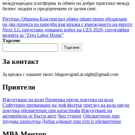
международна платформа за обмен на добри практики между
бизнес лидери и предприемачи от целия свят.
Post
Previous:
Община Благоевград обяви обществено обсъждане
на два проекта на наредби във връзка с въвеждането на еврото
navigation
Next:
LG представи домашен робот на CES 2026, споделяйки
визията за “Zero Labor Home”
Търсене
Търсене
За контакт
За връзка с нашият екип: blagoevgrad.at.night@gmail.com
Приятели
Изкупуване на коли
Проверка преди покупка на кола
Софтуерно премахване на дпф филтър
преглед на кола преди
покупка
обезщетение при катастрофа
Изкупуване на
автомобили от Бъгси авто
Чип тунинг
Обезщетение при
трудова злополука
Добър адвокат при птп и обезщетение
МВА Ментор