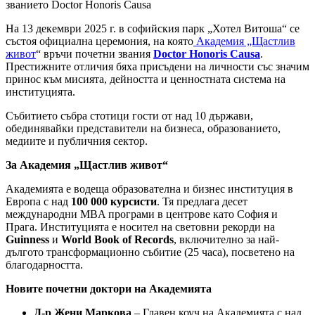
На 13 декември 2025 г. в софийския парк „Хотел Витоша“ се
състоя официална церемония, на която
Академия „Щастлив
живот
“ връчи почетни звания
Doctor Honoris Causa
.
Престижните отличия бяха присъдени на личности със значим
принос към мисията, дейността и ценностната система на
институцията.
Събитието събра стотици гости от над 10 държави,
обединявайки представители на бизнеса, образованието,
медиите и публичния сектор.
За Академия „Щастлив живот“
Академията е водеща образователна и бизнес институция в
Европа с над
100 000 курсисти
. Тя предлага десет
международни MBA програми в центрове като София и
Прага. Институцията е носител на световни рекорди на
Guinness
и
World Book of Records
, включително за най-
дългото трансформационно събитие (25 часа), посветено на
благодарността.
Новите почетни доктори на Академията
Д-р Жени Маркова
– Главен коуч на Академията с над