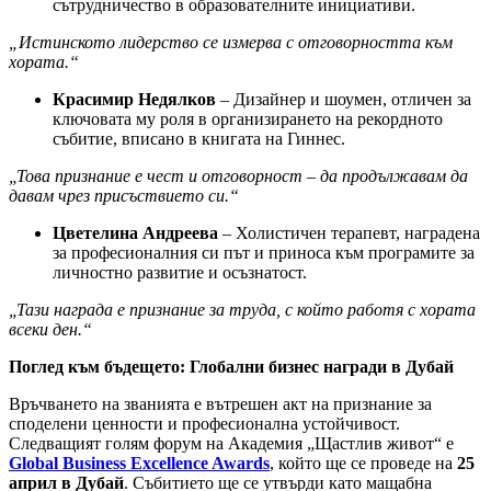
сътрудничество в образователните инициативи.
„Истинското лидерство се измерва с отговорността към
хората.“
Красимир Недялков
– Дизайнер и шоумен, отличен за
ключовата му роля в организирането на рекордното
събитие, вписано в книгата на Гиннес.
„Това признание е чест и отговорност
– да продължавам да
давам чрез присъствието си.“
Цветелина Андреева
– Холистичен терапевт, наградена
за професионалния си път и приноса към програмите за
личностно развитие и осъзнатост.
„Тази награда е признание за труда, с който работя с хората
всеки ден.“
Поглед към бъдещето: Глобални бизнес награди в Дубай
Връчването на званията е вътрешен акт на признание за
споделени ценности и професионална устойчивост.
Следващият голям форум на Академия „Щастлив живот“ е
Global Business Excellence Awards
, който ще се проведе на
25
април в Дубай
. Събитието ще се утвърди като мащабна