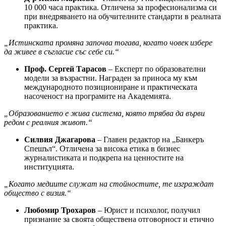
10 000 часа практика. Отличена за професионализма си
при внедряването на обучителните стандарти в реалната
практика.
„Истинската промяна започва тогава, когато човек избере
да живее в съгласие със себе си.“
Проф. Сергей Тарасов
– Експерт по образователни
модели за възрастни. Награден за приноса му към
международното позициониране и практическата
насоченост на програмите на Академията.
„Образованието е жива система, която трябва да върви
редом с реалния живот.“
Силвия Джагарова
– Главен редактор на „Банкеръ
Спешъл“. Отличена за висока етика в бизнес
журналистиката и подкрепа на ценностите на
институцията.
„Когато медиите служат на стойностите, те изграждат
общество с визия.“
Любомир Трохаров
– Юрист и психолог, получил
признание за своята обществена отговорност и етично